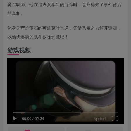
魔召唤师。他在追查女学生的行踪时，意外得知了事件背后
的真相。
化身为守护帝都的英雄葛叶雷道，凭借恶魔之力解开谜团，
以畅快淋漓的战斗祓除邪魔吧！
游戏视频
speed
00:00
/
02:34