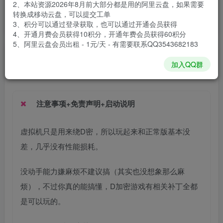
2、本站资源2026年8月前大部分都是用的阿里云盘，如果需要
安装包大小
14.6 GB
转换成移动云盘，可以提交工单
游戏本体大小
16.38 GB
3、积分可以通过登录获取，也可以通过开通会员获得
4、开通月费会员获得10积分，开通年费会员获得60积分
5、阿里云盘会员出租 - 1元/天 - 有需要联系QQ3543682183
谢箫生
关注
私信
加入QQ群
1个月前发布
注意事项+免责声明+启动说明
虚拟机只是用来绕D密，所以玩起来和正常版基本没
差，几乎没有性能损耗。
没动手能力嫌麻烦不建议搞（其实也没想象那么麻
烦），不过你真的能搞懂，D加密游戏有相关补丁全都
是可以玩的。