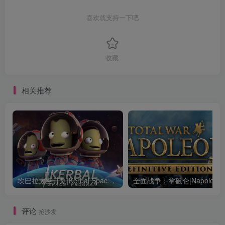
喜欢就支持一下吧
收藏
相关推荐
坎巴拉太空计划|Kerbal Space Program|1.12.5.3190|整合全DLC
全面战争：
评论
抢沙发