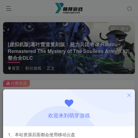
0
9
[虚拟机版]葛叶雷道复刻版：超力兵团奇谭|Raidou
Remastered The Mystery of The Soulless Army|1.12|
整合全DLC
首页
积分游戏
正文
付费资源
[虚拟机版]葛叶雷道复刻版：超力兵团奇谭|Raidou Remastered The Mystery of The Soulless Army|1.12|整合全DLC
此内容为付费资源，请付费后查看
1
欢迎来到萌芽游戏
积分
登录购买
1、本站资源后面都会使用移动云盘