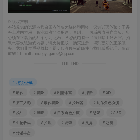
©
版权声明
本站提供的资源转载自国内外各大媒体和网络，仅供试玩体验；不得
将上述内容用于商业或者非法用途，否则，一切后果请用户自负。您
必须在下载后的24个小时之内，从您的电脑中彻底删除上述内容。如
果您喜欢该游戏内容，请支持正版，购买注册，得到更好的正版服
务。我们非常重视版权问题，如有侵权请邮件与我们联系处理。敬请
谅解！E-mail：mengyagame@qq.com
THE END
积分游戏
# 动作
# 冒险
# 剧情丰富
# 探索
# 3D
# 第三人称
# 动作冒险
# 控制器
# 动作角色扮演
# 战斗
# 黑暗
# 日系角色扮演
# 悬疑
# 2.5D
# 生物收集
# 推理
# 调查
# 灵异
# 恶魔
# 对话丰富