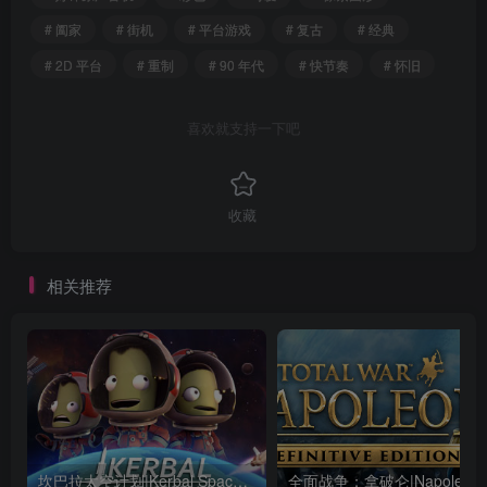
# 阖家
# 街机
# 平台游戏
# 复古
# 经典
# 2D 平台
# 重制
# 90 年代
# 快节奏
# 怀旧
喜欢就支持一下吧
收藏
相关推荐
坎巴拉太空计划|Kerbal Space Program|1.12.5.3190|整合全DLC
全面战争：