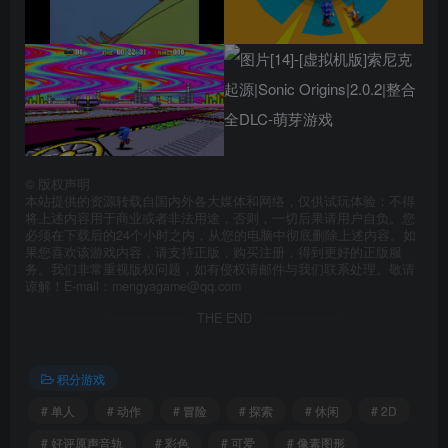
©
版权声明
本站提供的资源转载自国内外各大媒体和网络，仅供试玩体验；不得
将上述内容用于商业或者非法用途，否则，一切后果请用户自负。您
必须在下载后的24个小时之内，从您的电脑中彻底删除上述内容。如
果您喜欢该游戏内容，请支持正版，购买注册，得到更好的正版服
务。我们非常重视版权问题，如有侵权请邮件与我们联系处理。敬请
谅解！E-mail：mengyagame@qq.com
THE END
积分游戏
# 单人
# 动作
# 冒险
# 探索
# 休闲
# 2D
# 好评原声音轨
# 彩色
# 可爱
# 像素图形