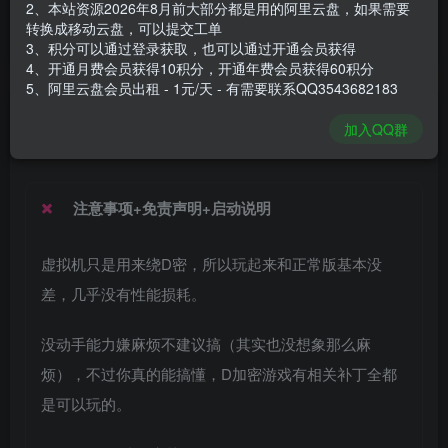
2、本站资源2026年8月前大部分都是用的阿里云盘，如果需要
安装包大小
7.29 GB
转换成移动云盘，可以提交工单
游戏本体大小
8.17 GB
3、积分可以通过登录获取，也可以通过开通会员获得
4、开通月费会员获得10积分，开通年费会员获得60积分
5、阿里云盘会员出租 - 1元/天 - 有需要联系QQ3543682183
谢箫生
关注
私信
加入QQ群
1个月前发布
注意事项+免责声明+启动说明
虚拟机只是用来绕D密，所以玩起来和正常版基本没
差，几乎没有性能损耗。
没动手能力嫌麻烦不建议搞（其实也没想象那么麻
烦），不过你真的能搞懂，D加密游戏有相关补丁全都
是可以玩的。