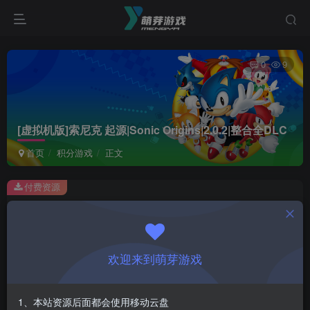
0
9
[虚拟机版]索尼克 起源|Sonic Origins|2.0.2|整合全DLC
首页
积分游戏
正文
付费资源
[虚拟机版]索尼克 起源|Sonic Origins|2.0.2|整合全DLC
此内容为付费资源，请付费后查看
1
欢迎来到萌芽游戏
积分
登录购买
1、本站资源后面都会使用移动云盘