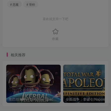
# 恶魔
# 哥特
喜欢就支持一下吧
收藏
相关推荐
坎巴拉太空计划|Kerbal Space Program|1.12.5.3190|整合全DLC
全面战争：