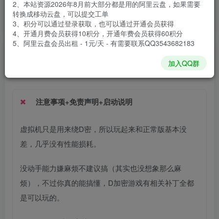
2、本站资源2026年8月前大部分都是用的阿里云盘，如果需要
安装包大小
14.4 GB
转换成移动云盘，可以提交工单
游戏本体大小
18.65 GB
3、积分可以通过登录获取，也可以通过开通会员获得
4、开通月费会员获得10积分，开通年费会员获得60积分
5、阿里云盘会员出租 - 1元/天 - 有需要联系QQ3543682183
谢箫生
关注
私信
加入QQ群
1个月前发布
注意事项+免责声明+启动说明
虚拟机只是用来绕D密，所以玩起来和正常版基本没
差，几乎没有性能损耗。
没动手能力嫌麻烦不建议搞（其实也没想象那么麻
烦），不过你真的能搞懂，D加密游戏有相关补丁全都
是可以玩的。