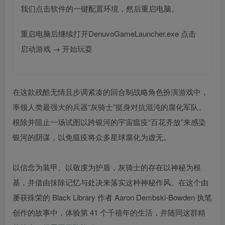
我们点击软件的一键配置环境，然后重启电脑。
重启电脑后继续打开DenuvoGameLauncher.exe 点击
启动游戏 → 开始玩耍
在这款残酷无情且步调紧凑的回合制战略角色扮演游戏中，
率领人类最强大的兵器“灰骑士”挺身对抗混沌的腐化军队。
根除并阻止一场试图以跨银河的宇宙瘟疫“百花齐放”来感染
银河的阴谋，以免瘟疫将众多星球腐化为虚无。
以信念为装甲、以敬虔为护盾，灰骑士的存在以神秘为根
基，并借由抹除记忆与处决来落实这种神秘作风。在这个由
屡获殊荣的 Black Library 作者 Aaron Dembski-Bowden 执笔
创作的故事中，体验第 41 个千禧年的生活，并随同这群精