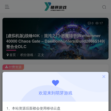
0
17
[虚拟机版]战锤40K：混沌之门-恶魔猎手|Warhammer
40000 Chaos Gate – Daemonhunters|Build20865149|
整合全DLC
首页
积分游戏
正文
付费资源
[虚拟机版]战锤40K：混沌之门-恶魔猎手|Warhammer 40000 Chaos Gate – Daemonhunters|Build20865149|整合全DLC
此内容为付费资源，请付费后查看
1
欢迎来到萌芽游戏
积分
登录购买
1、本站资源后面都会使用移动云盘