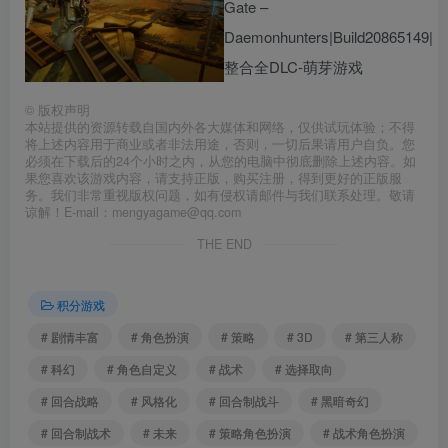
©
版权声明
本站提供的资源转载自国内外各大媒体和网络，仅供试玩体验；不得
将上述内容用于商业或者非法用途，否则，一切后果请用户自负。您
必须在下载后的24个小时之内，从您的电脑中彻底删除上述内容。如
果您喜欢该游戏内容，请支持正版，购买注册，得到更好的正版服
务。我们非常重视版权问题，如有侵权请邮件与我们联系处理。敬请
谅解！E-mail：mengyagame@qq.com
THE END
积分游戏
# 剧情丰富
# 角色扮演
# 策略
# 3D
# 第三人称
# 科幻
# 角色自定义
# 战术
# 选择取向
# 回合战略
# 风格化
# 回合制战斗
# 黑暗奇幻
# 回合制战术
# 未来
# 策略角色扮演
# 战术角色扮演