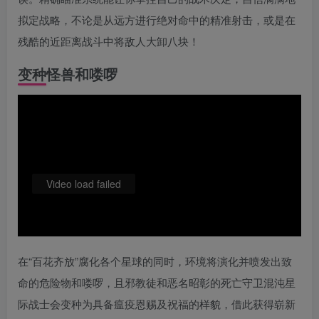
拟定战略，不论是从远方进行绝对命中的精准射击，或是在
残酷的近距离战斗中将敌人大卸八块！
变种怪兽和喽啰
Video load failed
在“百花齐放”腐化各个星球的同时，环境将演化并喷发出致
命的危险物和喽啰，且邪教徒和恶名昭彰的死亡守卫混沌星
际战士会变种为具备瘟疫恩赐及祝福的样貌，借此获得崭新