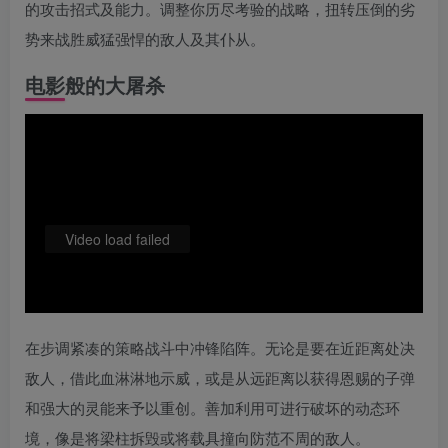
的攻击招式及能力。调整你历尽考验的战略，扭转压倒的劣
势来战胜威猛强悍的敌人及其仆从。
电影般的大屠杀
Video load failed
在步调紧凑的策略战斗中冲锋陷阵。无论是要在近距离处决
敌人，借此血淋淋地示威，或是从远距离以获得恩赐的子弹
和强大的灵能来予以重创。善加利用可进行破坏的动态环
境，像是将梁柱拆毁或将载具撞向防范不周的敌人。