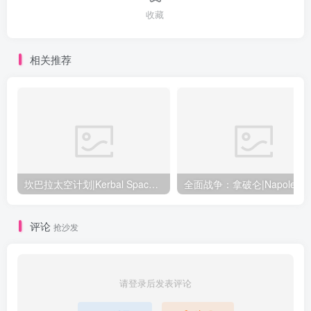
收藏
相关推荐
坎巴拉太空计划|Kerbal Space Program|1.12.5.3190|整合全DLC
全面战争：
评论
抢沙发
请登录后发表评论