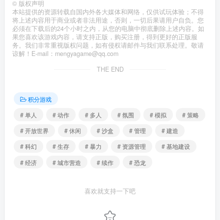
©
版权声明
本站提供的资源转载自国内外各大媒体和网络，仅供试玩体验；不得
将上述内容用于商业或者非法用途，否则，一切后果请用户自负。您
必须在下载后的24个小时之内，从您的电脑中彻底删除上述内容。如
果您喜欢该游戏内容，请支持正版，购买注册，得到更好的正版服
务。我们非常重视版权问题，如有侵权请邮件与我们联系处理。敬请
谅解！E-mail：mengyagame@qq.com
THE END
积分游戏
# 单人
# 动作
# 多人
# 氛围
# 模拟
# 策略
# 开放世界
# 休闲
# 沙盒
# 管理
# 建造
# 科幻
# 生存
# 暴力
# 资源管理
# 基地建设
# 经济
# 城市营造
# 续作
# 恐龙
喜欢就支持一下吧