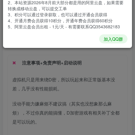
2、本站资源2026年8月前大部分都是用的阿里云盘，如果需要
安装包大小
58.1 GB
转换成移动云盘，可以提交工单
游戏本体大小
60.06 GB
3、积分可以通过登录获取，也可以通过开通会员获得
4、开通月费会员获得10积分，开通年费会员获得60积分
5、阿里云盘会员出租 - 1元/天 - 有需要联系QQ3543682183
谢箫生
关注
私信
加入QQ群
1个月前发布
注意事项+免责声明+启动说明
虚拟机只是用来绕D密，所以玩起来和正常版基本没
差，几乎没有性能损耗。
没动手能力嫌麻烦不建议搞（其实也没想象那么麻
烦），不过你真的能搞懂，D加密游戏有相关补丁全都
是可以玩的。