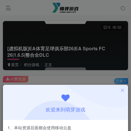
0
32
[虚拟机版]EA体育足球俱乐部26|EA Sports FC
26|1.6.5|整合全DLC
首页
积分游戏
正文
付费资源
已售 1
[虚拟机版]EA体育足球俱乐部26|EA Sports FC 26|1.6.5|整合全DLC
此内容为付费资源，请付费后查看
1
欢迎来到萌芽游戏
积分
登录购买
1、本站资源后面都会使用移动云盘