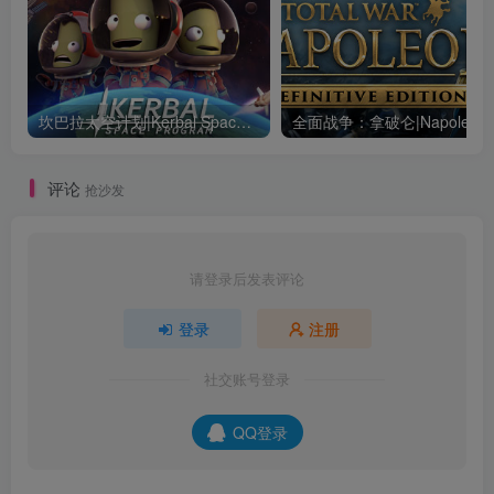
坎巴拉太空计划|Kerbal Space Program|1.12.5.3190|整合全DLC
全面战争：
评论
抢沙发
请登录后发表评论
登录
注册
社交账号登录
QQ登录