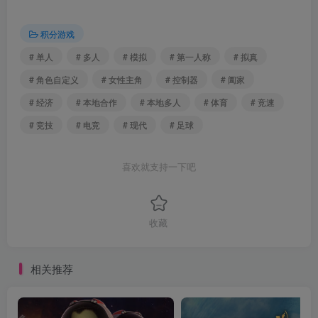
积分游戏
# 单人
# 多人
# 模拟
# 第一人称
# 拟真
# 角色自定义
# 女性主角
# 控制器
# 阖家
# 经济
# 本地合作
# 本地多人
# 体育
# 竞速
# 竞技
# 电竞
# 现代
# 足球
喜欢就支持一下吧
收藏
相关推荐