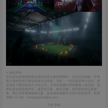
©
版权声明
本站提供的资源转载自国内外各大媒体和网络，仅供试玩体验；不得
将上述内容用于商业或者非法用途，否则，一切后果请用户自负。您
必须在下载后的24个小时之内，从您的电脑中彻底删除上述内容。如
果您喜欢该游戏内容，请支持正版，购买注册，得到更好的正版服
务。我们非常重视版权问题，如有侵权请邮件与我们联系处理。敬请
谅解！E-mail：mengyagame@qq.com
THE END