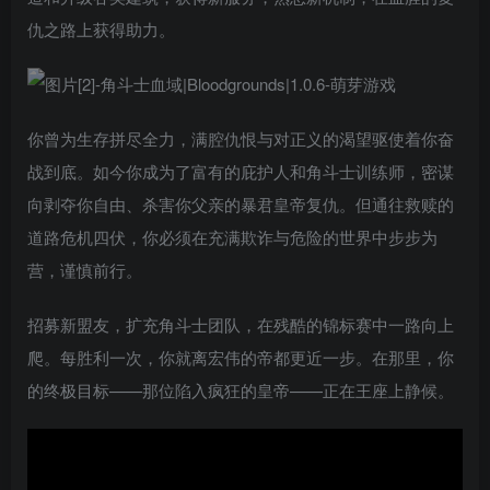
仇之路上获得助力。
你曾为生存拼尽全力，满腔仇恨与对正义的渴望驱使着你奋
战到底。如今你成为了富有的庇护人和角斗士训练师，密谋
向剥夺你自由、杀害你父亲的暴君皇帝复仇。但通往救赎的
道路危机四伏，你必须在充满欺诈与危险的世界中步步为
营，谨慎前行。
招募新盟友，扩充角斗士团队，在残酷的锦标赛中一路向上
爬。每胜利一次，你就离宏伟的帝都更近一步。在那里，你
的终极目标——那位陷入疯狂的皇帝——正在王座上静候。