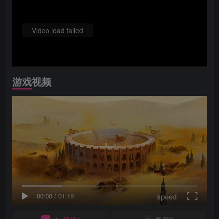
Video load failed
游戏视频
speed
00:00
/
01:19