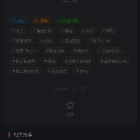
THE END
独立
策略
角色扮演
# 单人
# 角色扮演
# 策略
# 奇幻
# 管理
# 像素图形
# 战术
# 基地建设
# 类 Rogue
# 轻度 Rogue
# 回合战略
# 回合制
# 回合制战斗
# 回合制战术
# 魔法
# 策略角色扮演
# 战术角色扮演
# 团队角色扮演
# 永久死亡
# 罗马
喜欢就支持一下吧
收藏
相关推荐