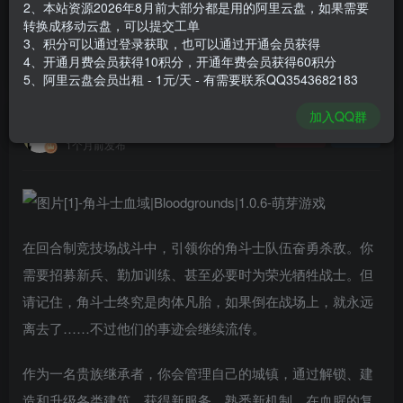
2、本站资源2026年8月前大部分都是用的阿里云盘，如果需要
登录购买
转换成移动云盘，可以提交工单
3、积分可以通过登录获取，也可以通过开通会员获得
安装包大小
309 MB
4、开通月费会员获得10积分，开通年费会员获得60积分
游戏本体大小
431.3 MB
5、阿里云盘会员出租 - 1元/天 - 有需要联系QQ3543682183
加入QQ群
谢箫生
关注
私信
1个月前发布
在回合制竞技场战斗中，引领你的角斗士队伍奋勇杀敌。你
需要招募新兵、勤加训练、甚至必要时为荣光牺牲战士。但
请记住，角斗士终究是肉体凡胎，如果倒在战场上，就永远
离去了……不过他们的事迹会继续流传。
作为一名贵族继承者，你会管理自己的城镇，通过解锁、建
造和升级各类建筑，获得新服务，熟悉新机制，在血腥的复