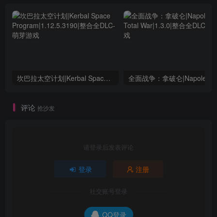
坎巴拉太空计划|Kerbal Space Program|1.12.5.3190|整合全DLC
全面战争：
评论
抢沙发
请登录后发表评论
登录
注册
社交账号登录
QQ登录