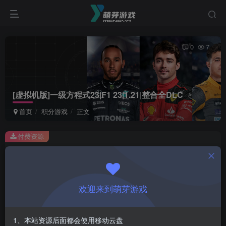
0
7
[虚拟机版]一级方程式23|F1 23|1.21|整合全DLC
首页
积分游戏
正文
付费资源
[虚拟机版]一级方程式23|F1 23|1.21|整合全DLC
此内容为付费资源，请付费后查看
1
欢迎来到萌芽游戏
积分
登录购买
1、本站资源后面都会使用移动云盘