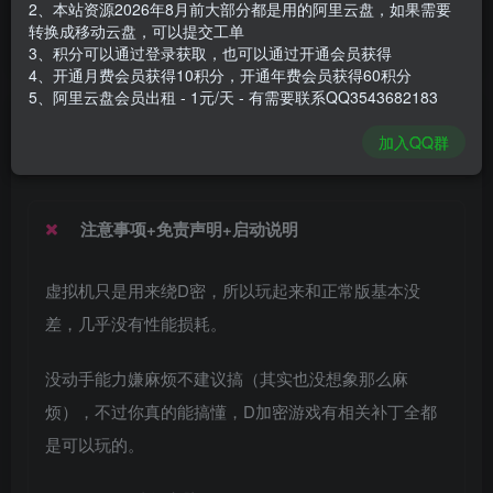
2、本站资源2026年8月前大部分都是用的阿里云盘，如果需要
安装包大小
57.5 GB
转换成移动云盘，可以提交工单
游戏本体大小
60.4 GB
3、积分可以通过登录获取，也可以通过开通会员获得
4、开通月费会员获得10积分，开通年费会员获得60积分
5、阿里云盘会员出租 - 1元/天 - 有需要联系QQ3543682183
谢箫生
关注
私信
加入QQ群
1个月前发布
注意事项+免责声明+启动说明
虚拟机只是用来绕D密，所以玩起来和正常版基本没
差，几乎没有性能损耗。
没动手能力嫌麻烦不建议搞（其实也没想象那么麻
烦），不过你真的能搞懂，D加密游戏有相关补丁全都
是可以玩的。