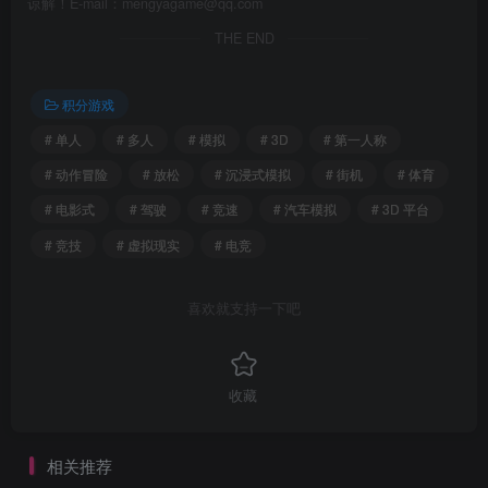
谅解！E-mail：mengyagame@qq.com
THE END
积分游戏
# 单人
# 多人
# 模拟
# 3D
# 第一人称
# 动作冒险
# 放松
# 沉浸式模拟
# 街机
# 体育
# 电影式
# 驾驶
# 竞速
# 汽车模拟
# 3D 平台
# 竞技
# 虚拟现实
# 电竞
喜欢就支持一下吧
收藏
相关推荐