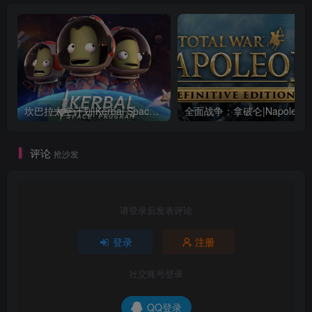
坎巴拉太空计划|Kerbal Space Program|1.12.5.3190|整合全DLC
全面战争：
评论
抢沙发
请登录后发表评论
登录
注册
社交账号登录
QQ登录