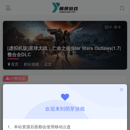
0
9
[虚拟机版]星球大战：亡命之徒|Star Wars Outlaws|1.7|
整合全DLC
首页
积分游戏
正文
付费资源
[虚拟机版]星球大战：亡命之徒|Star Wars Outlaws|1.7|整合全DLC
此内容为付费资源，请付费后查看
1
欢迎来到萌芽游戏
积分
登录购买
1、本站资源后面都会使用移动云盘