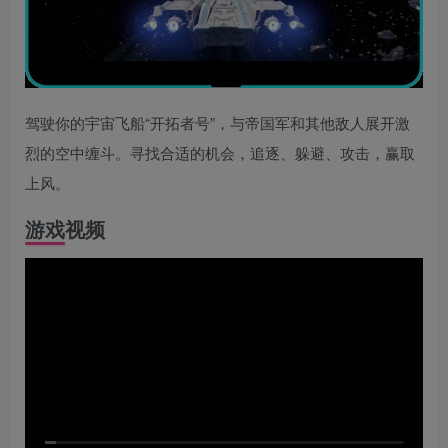
驾驶你的宇宙飞船“开拓者号”，与帝国军和其他敌人展开激
烈的空中缠斗。寻找合适的机会，追逐、躲避、攻击，赢取
上风。
游戏视频