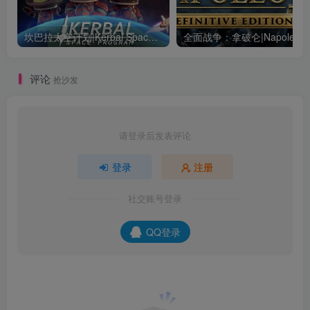
坎巴拉太空计划|Kerbal Space Program|1.12.5.3190|整合全DLC
全面战争：
评论
抢沙发
请登录后发表评论
登录
注册
社交账号登录
QQ登录