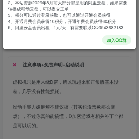
2、本站资源2026年8月前大部分都是用的阿里云盘，如果需要
安装包大小
67.4 GB
转换成移动云盘，可以提交工单
游戏本体大小
71.24 GB
3、积分可以通过登录获取，也可以通过开通会员获得
4、开通月费会员获得10积分，开通年费会员获得60积分
5、阿里云盘会员出租 - 1元/天 - 有需要联系QQ3543682183
谢箫生
关注
私信
加入QQ群
1个月前发布
注意事项+免责声明+启动说明
虚拟机只是用来绕D密，所以玩起来和正常版基本没
差，几乎没有性能损耗。
没动手能力嫌麻烦不建议搞（其实也没想象那么麻
烦），不过你真的能搞懂，D加密游戏有相关补丁全都
是可以玩的。