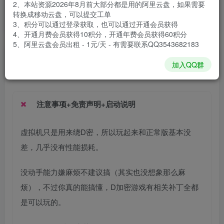
2、本站资源2026年8月前大部分都是用的阿里云盘，如果需要
安装包大小
43.8 GB
转换成移动云盘，可以提交工单
游戏本体大小
44.79 GB
3、积分可以通过登录获取，也可以通过开通会员获得
4、开通月费会员获得10积分，开通年费会员获得60积分
5、阿里云盘会员出租 - 1元/天 - 有需要联系QQ3543682183
谢箫生
关注
私信
加入QQ群
1个月前发布
注意事项+免责声明+启动说明
虚拟机只是用来绕D密，所以玩起来和正常版基本没
差，几乎没有性能损耗。
没动手能力嫌麻烦不建议搞（其实也没想象那么麻
烦），不过你真的能搞懂，D加密游戏有相关补丁全都
是可以玩的。