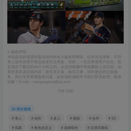
©
版权声明
本站提供的资源转载自国内外各大媒体和网络，仅供试玩体验；不得
将上述内容用于商业或者非法用途，否则，一切后果请用户自负。您
必须在下载后的24个小时之内，从您的电脑中彻底删除上述内容。如
果您喜欢该游戏内容，请支持正版，购买注册，得到更好的正版服
务。我们非常重视版权问题，如有侵权请邮件与我们联系处理。敬请
谅解！E-mail：mengyagame@qq.com
THE END
积分游戏
# 单人
# 动作
# 多人
# 模拟
# 合作
# 3D
# 拟真
# 角色自定义
# 选择取向
# 沉浸式模拟