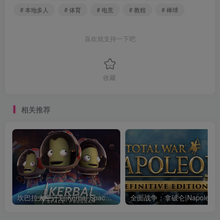
# 本地多人
# 体育
# 电竞
# 教程
# 棒球
喜欢就支持一下吧
收藏
相关推荐
坎巴拉太空计划|Kerbal Space Program|1.12.5.3190|整合全DLC
全面战争：