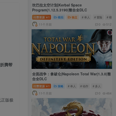
坎巴拉太空计划|Kerbal Space
Program|1.12.5.3190|整合全DLC
付费资源
1
模拟
独立
# 单人
# 冒险
# 模拟
￥
11个月前
0
512
何折腾帮
全面战争：拿破仑|Napoleon Total War|1.3.0|整
合全DLC
付费资源
1
策略
# 单人
# 动作
# 多人
￥
11个月前
0
464
玩正版极