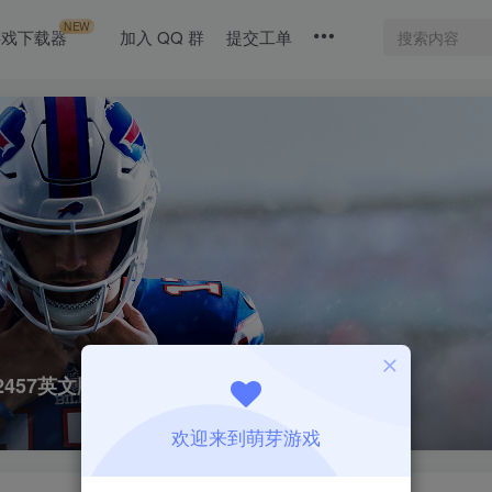
NEW
游戏下载器
加入 QQ 群
提交工单
.62457英文版|整合全DLC
欢迎来到萌芽游戏