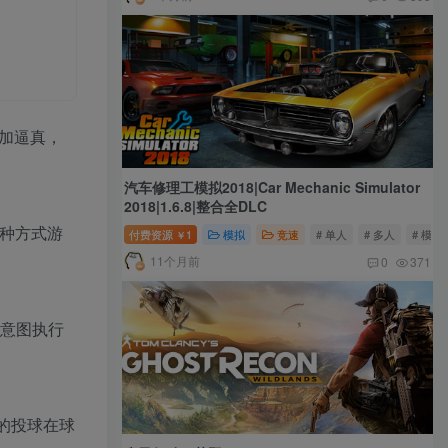
更加逼真，
汽车修理工模拟2018|Car Mechanic Simulator
2018|1.6.8|整合全DLC
何种方式游
付费资源
1
模拟
竞速
# 单人
# 多人
# 模拟
￥
11个月前
0
371
的意图执行
的投球在球