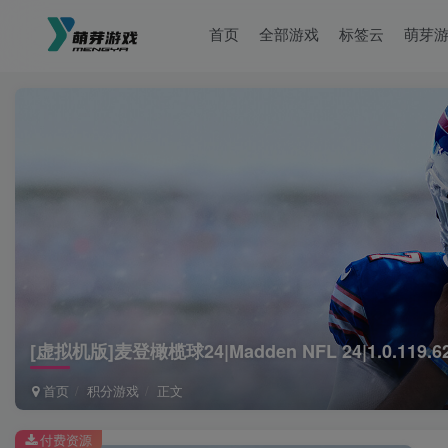
首页
全部游戏
标签云
萌芽
[虚拟机版]麦登橄榄球24|Madden NFL 24|1.0.119
首页
积分游戏
正文
付费资源