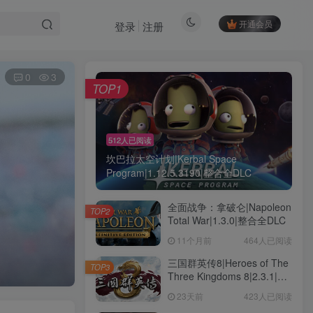
开通会员
登录
注册
0
3
TOP1
512人已阅读
坎巴拉太空计划|Kerbal Space
Program|1.12.5.3190|整合全DLC
全面战争：拿破仑|Napoleon
TOP2
Total War|1.3.0|整合全DLC
11个月前
464人已阅读
三国群英传8|Heroes of The
TOP3
Three Kingdoms 8|2.3.1|整
合全DLC
23天前
423人已阅读