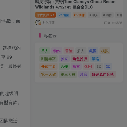
幽灵行动：荒野|Tom Clancys Ghost Recon
Wildlands|4792145|整合全DLC
付费资源
1
冒险
动作
# 单人
# 动作
# 冒险
￥
外码数，而
8个月前
0
328
标签云
就。选择您的
单人
动作
冒险
多人
氛围
模拟
 99
剧情丰富
独立
角色扮演
策略
搏，最终铸
开放世界
合作
探索
休闲
3D
2D
第一人称
第三人称
沙盒
好评原声音轨
赛的超级明
有型有款。
团队搬迁