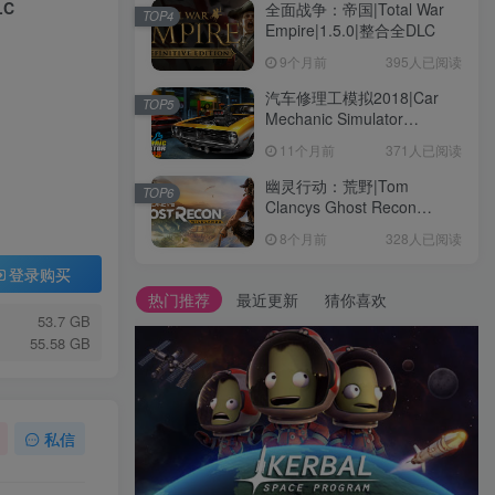
LC
全面战争：帝国|Total War
TOP4
Empire|1.5.0|整合全DLC
9个月前
395人已阅读
汽车修理工模拟2018|Car
TOP5
Mechanic Simulator
2018|1.6.8|整合全DLC
11个月前
371人已阅读
幽灵行动：荒野|Tom
TOP6
Clancys Ghost Recon
Wildlands|4792145|整合全
8个月前
328人已阅读
DLC
登录购买
热门推荐
最近更新
猜你喜欢
53.7 GB
55.58 GB
私信