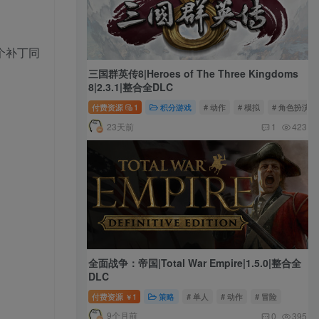
个补丁同
三国群英传8|Heroes of The Three Kingdoms
8|2.3.1|整合全DLC
付费资源
1
积分游戏
# 动作
# 模拟
# 角色扮演
23天前
1
423
全面战争：帝国|Total War Empire|1.5.0|整合全
DLC
付费资源
1
策略
# 单人
# 动作
# 冒险
￥
9个月前
0
395