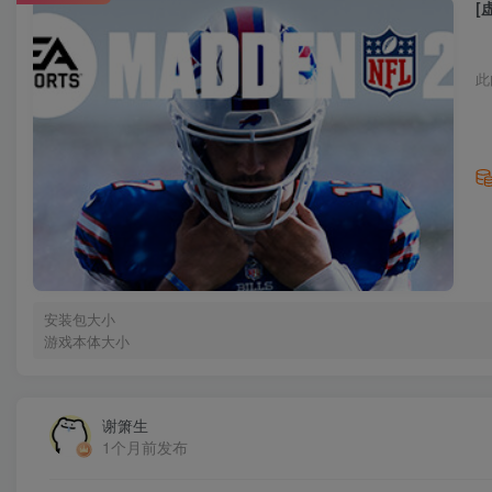
[
此
安装包大小
游戏本体大小
谢箫生
1个月前发布