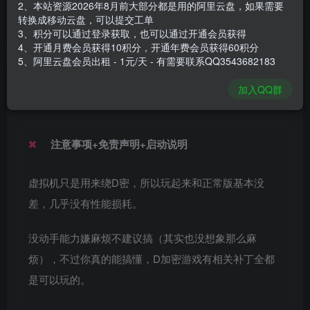
2、本站资源2026年8月前大部分都是用的阿里云盘，如果需要
安装包大小
20.8 GB
转换成移动云盘，可以提交工单
游戏本体大小
21.59 GB
3、积分可以通过登录获取，也可以通过开通会员获得
4、开通月费会员获得10积分，开通年费会员获得60积分
5、阿里云盘会员出租 - 1元/天 - 有需要联系QQ3543682183
谢箫生
关注
私信
加入QQ群
1个月前发布
注意事项+免责声明+启动说明
虚拟机只是用来绕D密，所以玩起来和正常版基本没
差，几乎没有性能损耗。
没动手能力嫌麻烦不建议搞（其实也没想象那么麻
烦），不过你真的能搞懂，D加密游戏有相关补丁全都
是可以玩的。