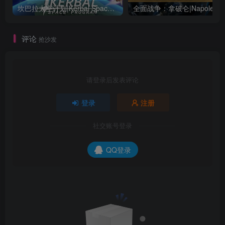
坎巴拉太空计划|Kerbal Space Program|1.12.5.3190|整合全DLC
全面战争：
评论
抢沙发
请登录后发表评论
登录
注册
社交账号登录
QQ登录