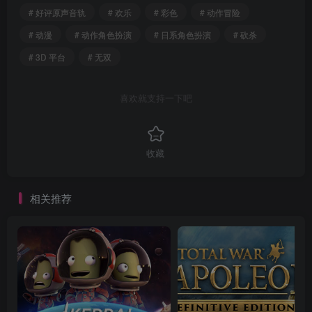
# 好评原声音轨
# 欢乐
# 彩色
# 动作冒险
# 动漫
# 动作角色扮演
# 日系角色扮演
# 砍杀
# 3D 平台
# 无双
喜欢就支持一下吧
收藏
相关推荐