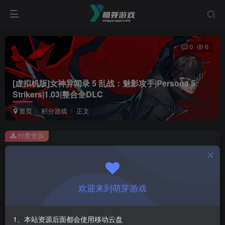
0
6
[虚拟机版]女神异闻录 5 乱战：魅影攻手|Persona 5
Strikers|1.03|整合全DLC
首页
积分游戏
正文
付费资源
[虚拟机版]女神异闻录 5 乱战：魅影攻手|Persona 5 Strikers|1.03|整合全DLC
此内容为付费资源，请付费后查看
1
欢迎来到萌芽游戏
积分
登录购买
1、本站资源后面都会使用移动云盘