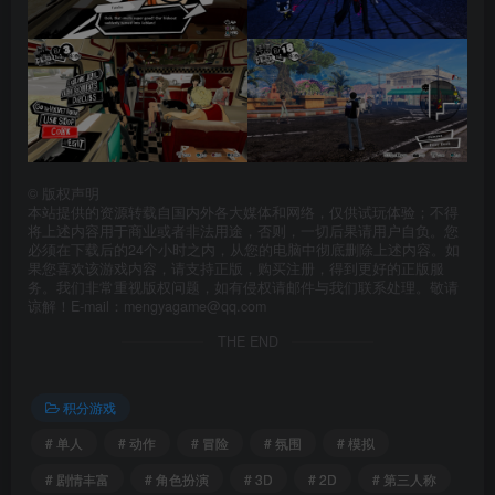
©
版权声明
本站提供的资源转载自国内外各大媒体和网络，仅供试玩体验；不得
将上述内容用于商业或者非法用途，否则，一切后果请用户自负。您
必须在下载后的24个小时之内，从您的电脑中彻底删除上述内容。如
果您喜欢该游戏内容，请支持正版，购买注册，得到更好的正版服
务。我们非常重视版权问题，如有侵权请邮件与我们联系处理。敬请
谅解！E-mail：mengyagame@qq.com
THE END
积分游戏
# 单人
# 动作
# 冒险
# 氛围
# 模拟
# 剧情丰富
# 角色扮演
# 3D
# 2D
# 第三人称