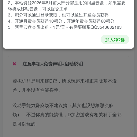
2、本站资源2026年8月前大部分都是用的阿里云盘，如果需要
安装包大小
30.2 GB
转换成移动云盘，可以提交工单
游戏本体大小
30.62 GB
3、积分可以通过登录获取，也可以通过开通会员获得
4、开通月费会员获得10积分，开通年费会员获得60积分
5、阿里云盘会员出租 - 1元/天 - 有需要联系QQ3543682183
谢箫生
关注
私信
加入QQ群
1个月前发布
注意事项+免责声明+启动说明
虚拟机只是用来绕D密，所以玩起来和正常版基本没
差，几乎没有性能损耗。
没动手能力嫌麻烦不建议搞（其实也没想象那么麻
烦），不过你真的能搞懂，D加密游戏有相关补丁全都
是可以玩的。