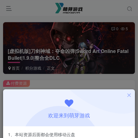
0
5
[虚拟机版]刀剑神域：夺命凶弹|Sword Art Online Fatal
Bullet|1.9.0|整合全DLC
首页
积分游戏
正文
付费资源
[虚拟机版]刀剑神域：夺命凶弹|Sword Art Online Fatal Bullet|1.9.0|整合全DLC
此内容为付费资源，请付费后查看
1
欢迎来到萌芽游戏
积分
登录购买
1、本站资源后面都会使用移动云盘