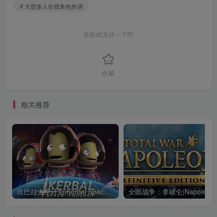
# 大型多人在线角色扮演
喜欢就支持一下吧
收藏
相关推荐
坎巴拉太空计划|Kerbal Space Program|1.12.5.3190|整合全DLC
全面战争：