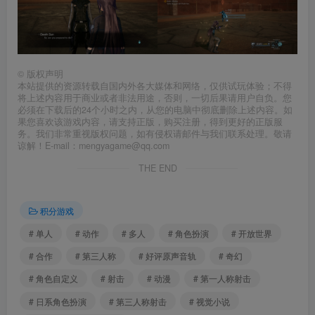
©
版权声明
本站提供的资源转载自国内外各大媒体和网络，仅供试玩体验；不得
将上述内容用于商业或者非法用途，否则，一切后果请用户自负。您
必须在下载后的24个小时之内，从您的电脑中彻底删除上述内容。如
果您喜欢该游戏内容，请支持正版，购买注册，得到更好的正版服
务。我们非常重视版权问题，如有侵权请邮件与我们联系处理。敬请
谅解！E-mail：mengyagame@qq.com
THE END
积分游戏
# 单人
# 动作
# 多人
# 角色扮演
# 开放世界
# 合作
# 第三人称
# 好评原声音轨
# 奇幻
# 角色自定义
# 射击
# 动漫
# 第一人称射击
# 日系角色扮演
# 第三人称射击
# 视觉小说