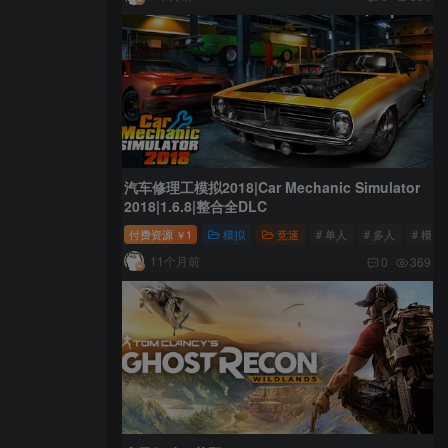
汽车修理工模拟2018|Car Mechanic Simulator
2018|1.6.8|整合全DLC
付费资源
1
模拟
竞速
# 单人
# 多人
# 模拟
￥
11个月前
0
369