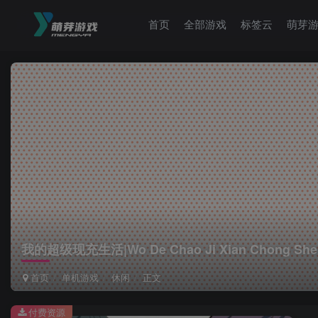
首页
全部游戏
标签云
萌芽
我的超级现充生活|Wo De Chao Ji Xian Chong Sheng
首页
单机游戏
休闲
正文
付费资源