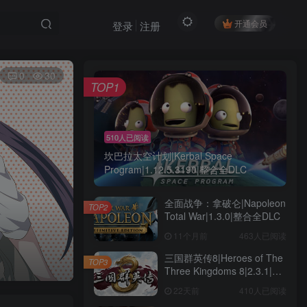
开通会员
登录
注册
0
30
TOP1
510人已阅读
坎巴拉太空计划|Kerbal Space
Program|1.12.5.3190|整合全DLC
全面战争：拿破仑|Napoleon
TOP2
Total War|1.3.0|整合全DLC
11个月前
463人已阅读
三国群英传8|Heroes of The
TOP3
Three Kingdoms 8|2.3.1|整
合全DLC
22天前
410人已阅读