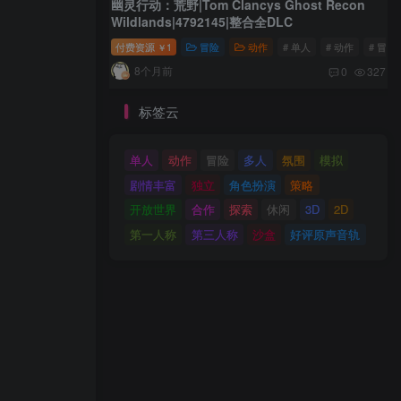
幽灵行动：荒野|Tom Clancys Ghost Recon
Wildlands|4792145|整合全DLC
付费资源
1
冒险
动作
# 单人
# 动作
# 冒险
￥
8个月前
0
327
标签云
单人
动作
冒险
多人
氛围
模拟
剧情丰富
独立
角色扮演
策略
开放世界
合作
探索
休闲
3D
2D
第一人称
第三人称
沙盒
好评原声音轨