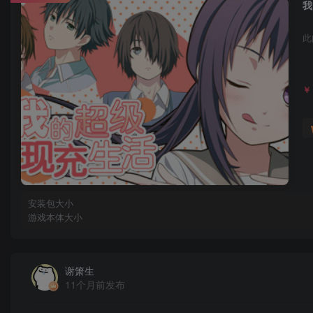
我
此
￥
安装包大小
游戏本体大小
谢箫生
11个月前发布