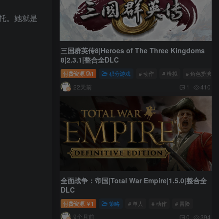
托。她就是
三国群英传8|Heroes of The Three Kingdoms
8|2.3.1|整合全DLC
付费资源
1
积分游戏
# 动作
# 模拟
# 角色扮演
22天前
1
410
全面战争：帝国|Total War Empire|1.5.0|整合全
DLC
付费资源
1
策略
# 单人
# 动作
# 冒险
￥
9个月前
0
394