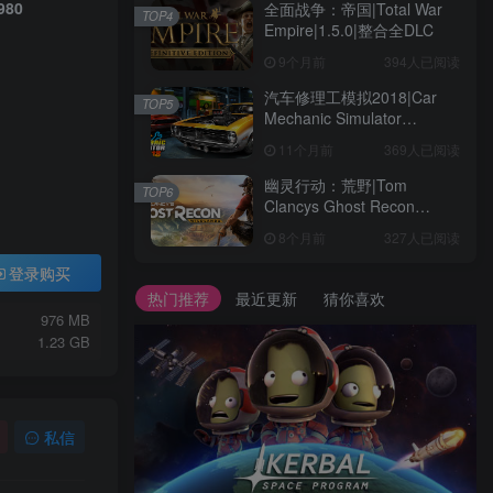
980
全面战争：帝国|Total War
TOP4
Empire|1.5.0|整合全DLC
9个月前
394人已阅读
汽车修理工模拟2018|Car
TOP5
Mechanic Simulator
2018|1.6.8|整合全DLC
11个月前
369人已阅读
幽灵行动：荒野|Tom
TOP6
Clancys Ghost Recon
Wildlands|4792145|整合全
8个月前
327人已阅读
DLC
登录购买
热门推荐
最近更新
猜你喜欢
976 MB
1.23 GB
私信