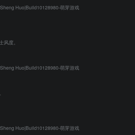
士风度。
。