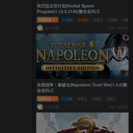
坎巴拉太空计划|Kerbal Space
Program|1.12.5.3190|整合全DLC
付费资源
1
模拟
独立
# 单人
# 冒险
# 模拟
￥
11个月前
0
510
全面战争：拿破仑|Napoleon Total War|1.3.0|整
合全DLC
付费资源
1
策略
# 单人
# 动作
# 多人
￥
11个月前
0
463