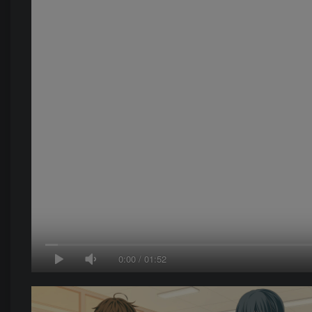
0:00
/
01:52