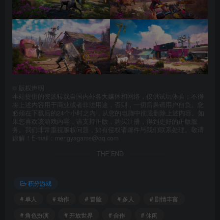
©
版权声明
本站提供的资源转载自国内外各大媒体和网络，仅供试玩体验；不得
将上述内容用于商业或者非法用途，否则，一切后果请用户自负。您
必须在下载后的24个小时之内，从您的电脑中彻底删除上述内容。如
果您喜欢该游戏内容，请支持正版，购买注册，得到更好的正版服
务。我们非常重视版权问题，如有侵权请邮件与我们联系处理。敬请
谅解！E-mail：mengyagame@qq.com
THE END
积分游戏
# 单人
# 动作
# 冒险
# 多人
# 剧情丰富
# 角色扮演
# 开放世界
# 合作
# 休闲