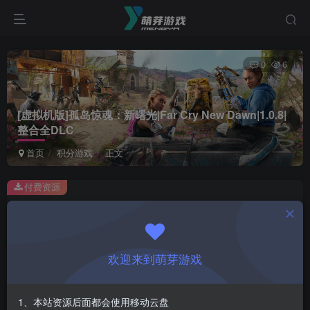
0
6
[虚拟机版]孤岛惊魂：新曙光|Far Cry New Dawn|1.0.8|
整合全DLC
首页
积分游戏
正文
付费资源
[虚拟机版]孤岛惊魂：新曙光|Far Cry New Dawn|1.0.8|整合全DLC
此内容为付费资源，请付费后查看
1
欢迎来到萌芽游戏
积分
登录购买
1、本站资源后面都会使用移动云盘