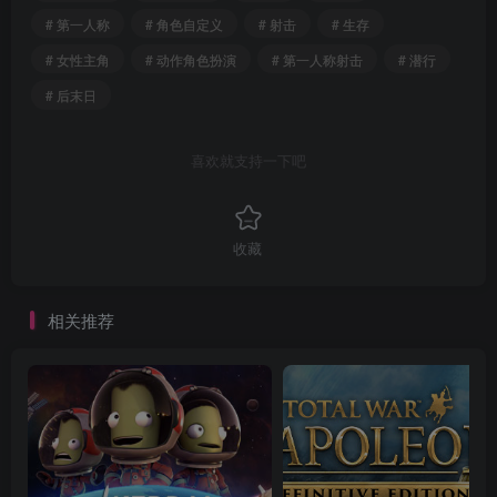
# 第一人称
# 角色自定义
# 射击
# 生存
# 女性主角
# 动作角色扮演
# 第一人称射击
# 潜行
# 后末日
喜欢就支持一下吧
收藏
相关推荐