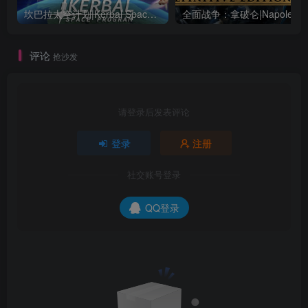
坎巴拉太空计划|Kerbal Space Program|1.12.5.3190|整合全DLC
全面战争：
评论
抢沙发
请登录后发表评论
登录
注册
社交账号登录
QQ登录