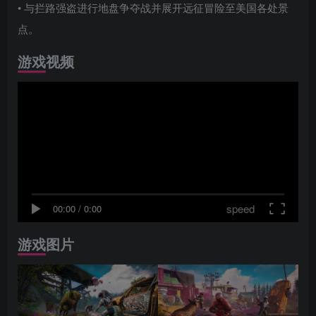
• 与拦路强盗进行地盘争夺战并展开远征冒险至美国各处景
点。
游戏视频
speed
00:00
/
0:00
游戏图片