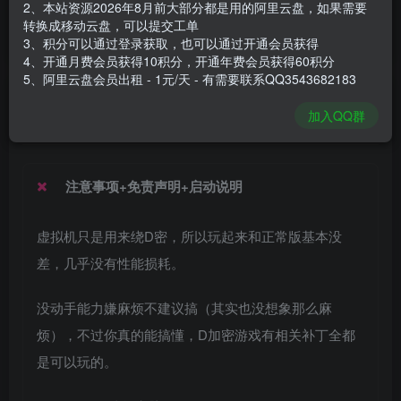
2、本站资源2026年8月前大部分都是用的阿里云盘，如果需要
安装包大小
31.6 GB
转换成移动云盘，可以提交工单
游戏本体大小
40.11 GB
3、积分可以通过登录获取，也可以通过开通会员获得
4、开通月费会员获得10积分，开通年费会员获得60积分
5、阿里云盘会员出租 - 1元/天 - 有需要联系QQ3543682183
谢箫生
关注
私信
加入QQ群
1个月前发布
注意事项+免责声明+启动说明
虚拟机只是用来绕D密，所以玩起来和正常版基本没
差，几乎没有性能损耗。
没动手能力嫌麻烦不建议搞（其实也没想象那么麻
烦），不过你真的能搞懂，D加密游戏有相关补丁全都
是可以玩的。