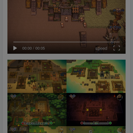
speed
00:00
/
00:05