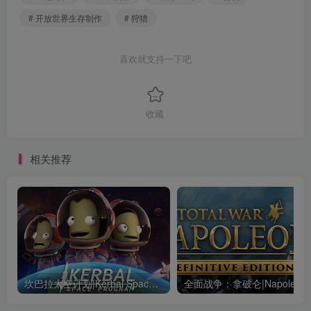
# 开放世界生存制作
# 狩猎
喜欢就支持一下吧
收藏
相关推荐
坎巴拉太空计划|Kerbal Space Program|1.12.5.3190|整合全DLC
全面战争：