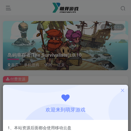
0
53
岛屿幸存者|The Survivalists|1.0.10
首页
单机游戏
休闲
正文
付费资源
岛屿幸存者|The Survivalists|1.0.10
此内容为付费资源，请付费后查看
1
欢迎来到萌芽游戏
￥
免费
会员
1、本站资源后面都会使用移动云盘