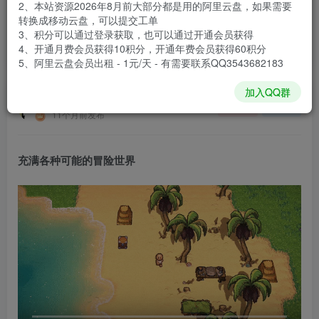
2、本站资源2026年8月前大部分都是用的阿里云盘，如果需要
登录购买
转换成移动云盘，可以提交工单
3、积分可以通过登录获取，也可以通过开通会员获得
安装包大小
475 MB
4、开通月费会员获得10积分，开通年费会员获得60积分
游戏本体大小
634.5 MB
5、阿里云盘会员出租 - 1元/天 - 有需要联系QQ3543682183
加入QQ群
谢箫生
关注
私信
11个月前发布
充满各种可能的冒险世界