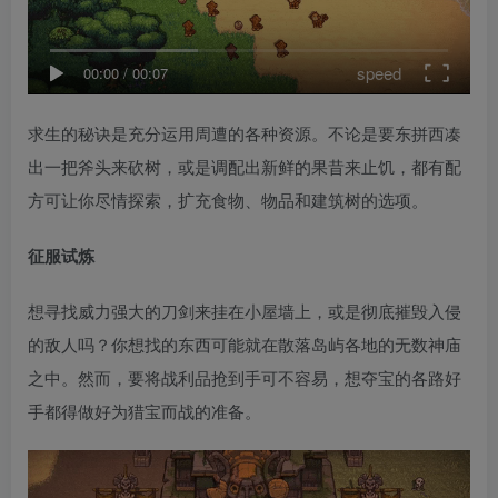
speed
00:00
/
00:07
求生的秘诀是充分运用周遭的各种资源。不论是要东拼西凑
出一把斧头来砍树，或是调配出新鲜的果昔来止饥，都有配
方可让你尽情探索，扩充食物、物品和建筑树的选项。
征服试炼
想寻找威力强大的刀剑来挂在小屋墙上，或是彻底摧毁入侵
的敌人吗？你想找的东西可能就在散落岛屿各地的无数神庙
之中。然而，要将战利品抢到手可不容易，想夺宝的各路好
手都得做好为猎宝而战的准备。