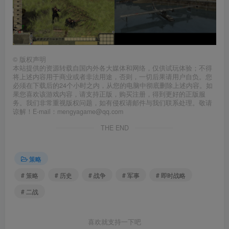
©
版权声明
本站提供的资源转载自国内外各大媒体和网络，仅供试玩体验；不得
将上述内容用于商业或者非法用途，否则，一切后果请用户自负。您
必须在下载后的24个小时之内，从您的电脑中彻底删除上述内容。如
果您喜欢该游戏内容，请支持正版，购买注册，得到更好的正版服
务。我们非常重视版权问题，如有侵权请邮件与我们联系处理。敬请
谅解！E-mail：mengyagame@qq.com
THE END
策略
# 策略
# 历史
# 战争
# 军事
# 即时战略
# 二战
喜欢就支持一下吧