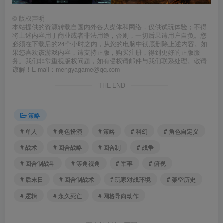
©
版权声明
本站提供的资源转载自国内外各大媒体和网络，仅供试玩体验；不得
将上述内容用于商业或者非法用途，否则，一切后果请用户自负。您
必须在下载后的24个小时之内，从您的电脑中彻底删除上述内容。如
果您喜欢该游戏内容，请支持正版，购买注册，得到更好的正版服
务。我们非常重视版权问题，如有侵权请邮件与我们联系处理。敬请
谅解！E-mail：mengyagame@qq.com
THE END
策略
# 单人
# 角色扮演
# 策略
# 科幻
# 角色自定义
# 战术
# 回合战略
# 回合制
# 战争
# 回合制战斗
# 等角视角
# 军事
# 俯视
# 后末日
# 回合制战术
# 玩家对战环境
# 架空历史
# 逻辑
# 永久死亡
# 网格导向动作