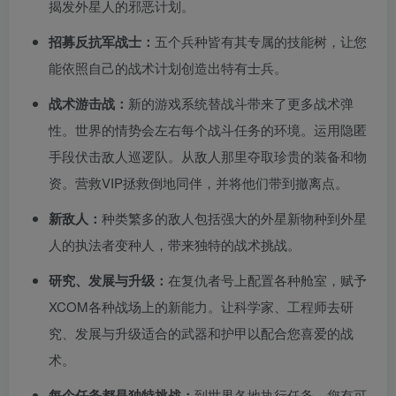
揭发外星人的邪恶计划。
招募反抗军战士：
五个兵种皆有其专属的技能树，让您
能依照自己的战术计划创造出特有士兵。
战术游击战：
新的游戏系统替战斗带来了更多战术弹
性。世界的情势会左右每个战斗任务的环境。运用隐匿
手段伏击敌人巡逻队。从敌人那里夺取珍贵的装备和物
资。营救VIP拯救倒地同伴，并将他们带到撤离点。
新敌人：
种类繁多的敌人包括强大的外星新物种到外星
人的执法者变种人，带来独特的战术挑战。
研究、发展与升级：
在复仇者号上配置各种舱室，赋予
XCOM各种战场上的新能力。让科学家、工程师去研
究、发展与升级适合的武器和护甲以配合您喜爱的战
术。
每个任务都是独特挑战：
到世界各地执行任务，您有可