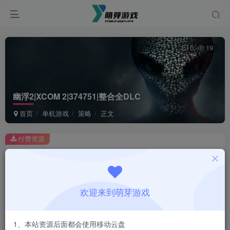
0
19
幽浮2|XCOM 2|374751|整合全DLC
首页
单机游戏
策略
正文
付费资源
幽浮2|XCOM 2|374751|整合全DLC
此内容为付费资源，请付费后查看
1
欢迎来到萌芽游戏
￥
免费
会员
1、本站资源后面都会使用移动云盘