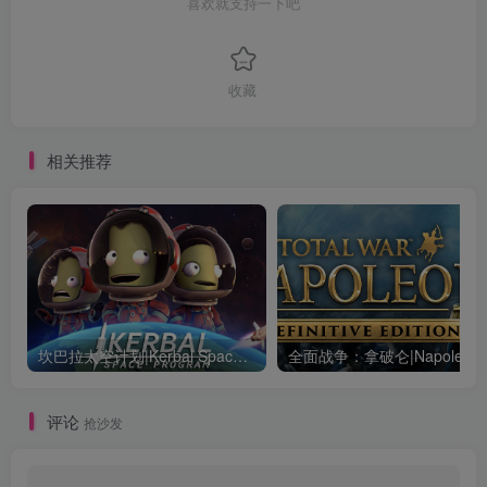
喜欢就支持一下吧
收藏
相关推荐
坎巴拉太空计划|Kerbal Space Program|1.12.5.3190|整合全DLC
全面战争：
评论
抢沙发