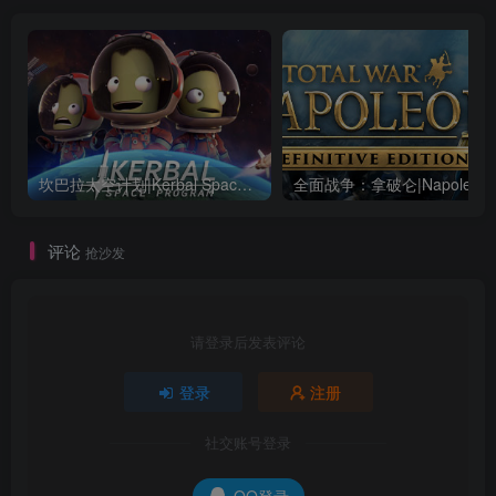
坎巴拉太空计划|Kerbal Space Program|1.12.5.3190|整合全DLC
全面战争：
评论
抢沙发
请登录后发表评论
登录
注册
社交账号登录
QQ登录