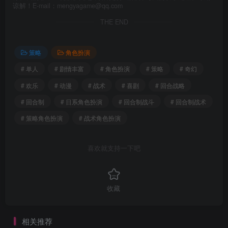
谅解！E-mail：mengyagame@qq.com
THE END
策略
角色扮演
# 单人
# 剧情丰富
# 角色扮演
# 策略
# 奇幻
# 欢乐
# 动漫
# 战术
# 喜剧
# 回合战略
# 回合制
# 日系角色扮演
# 回合制战斗
# 回合制战术
# 策略角色扮演
# 战术角色扮演
喜欢就支持一下吧
收藏
相关推荐