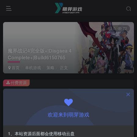
0
72
魔界战记4完全版+|Disgaea 4
Complete+|Build6150765
首页
单机游戏
策略
正文
付费资源
魔界战记4完全版+|Disgaea 4 Complete+|Build6150765
此内容为付费资源，请付费后查看
1
欢迎来到萌芽游戏
￥
免费
会员
1、本站资源后面都会使用移动云盘