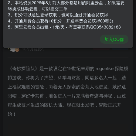
2、本站资源2026年8月前大部分都是用的阿里云盘，如果需要
登录购买
转换成移动云盘，可以提交工单
3、积分可以通过登录获取，也可以通过开通会员获得
安装包大小
100 MB
4、开通月费会员获得10积分，开通年费会员获得60积分
游戏本体大小
172.7 MB
5、阿里云盘会员出租 - 1元/天 - 有需要联系QQ3543682183
加入QQ群
谢箫生
关注
私信
10个月前发布
《奇妙探险队》是一款设定在19世纪末期的 roguelike 探险模
拟游戏。你将为了声望、科学与财富，同诸多名人一起，踏
上福祸难测的冒险，向着无人探索的蛮荒大地进发。戴好遮
阳帽，穿好卡其裤，准备进入一片充满着奇迹与神秘，由过
程生成技术生成的随机大陆。现在就出发吧，冒险正式开
始！