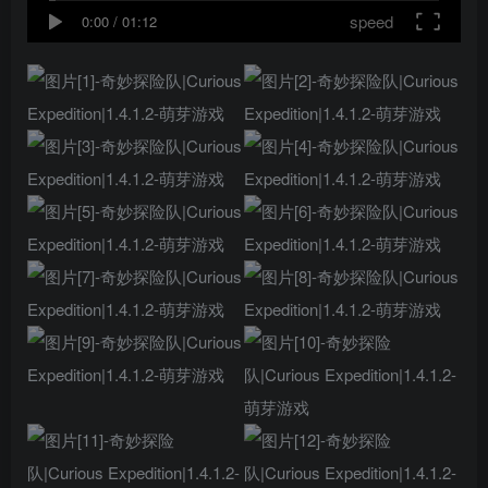
speed
0:00
/
01:12