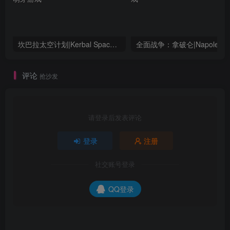
坎巴拉太空计划|Kerbal Space Program|1.12.5.3190|整合全DLC
全面战争：
评论
抢沙发
请登录后发表评论
登录
注册
社交账号登录
QQ登录