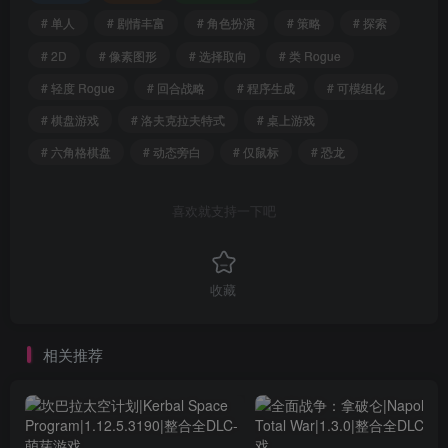
# 单人
# 剧情丰富
# 角色扮演
# 策略
# 探索
# 2D
# 像素图形
# 选择取向
# 类 Rogue
# 轻度 Rogue
# 回合战略
# 程序生成
# 可模组化
# 棋盘游戏
# 洛夫克拉夫特式
# 桌上游戏
# 六角格棋盘
# 动态旁白
# 仅鼠标
# 恐龙
喜欢就支持一下吧
收藏
相关推荐