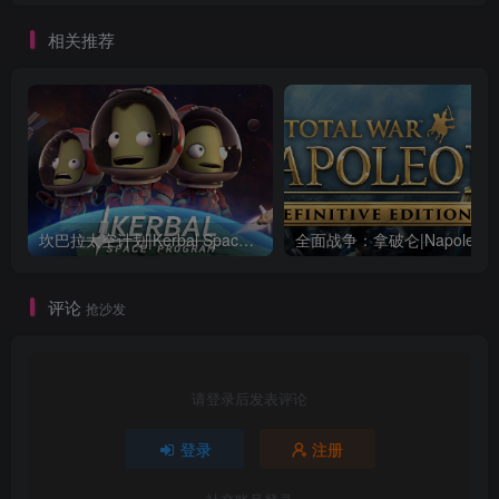
相关推荐
坎巴拉太空计划|Kerbal Space Program|1.12.5.3190|整合全DLC
全面战争：
评论
抢沙发
请登录后发表评论
登录
注册