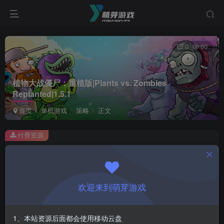
0
60
植物大战僵尸：重植版|Plants vs. Zombies
Replanted|1.5.1
首页
单机游戏
策略
正文
付费资源
植物大战僵尸：重植版|Plants vs. Zombies Replanted|1.5.1
此内容为付费资源，请付费后查看
1
欢迎来到萌芽游戏
￥
免费
会员
1、本站资源后面都会使用移动云盘