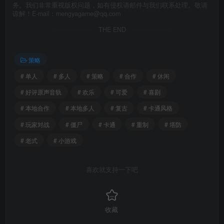
务。我们非常重视版权问题，如有侵权请邮件与我们联系处理。敬请
谅解！E-mail：mengyagame@qq.com
THE END
策略
# 单人
# 多人
# 策略
# 合作
# 休闲
# 好评原声音轨
# 欢乐
# 可爱
# 喜剧
# 本地合作
# 本地多人
# 复古
# 卡通风格
# 玩家对战
# 僵尸
# 卡通
# 重制
# 塔防
# 老式
# 小游戏
喜欢就支持一下吧
收藏