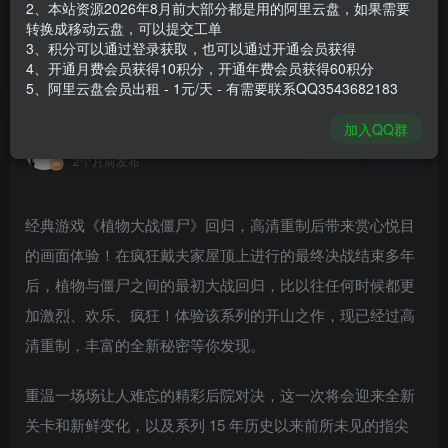
2、本站资源2026年8月前大部分都是用的阿里云盘，如果需要
登录购买
转换成移动云盘，可以提交工单
3、积分可以通过登录获取，也可以通过开通会员获得
安装包大小
1.29 GB
4、开通月费会员获得10积分，开通年费会员获得60积分
游戏本体大小
1.61 GB
5、阿里云盘会员出租 - 1元/天 - 有需要联系QQ3543682183
加入QQ群
谢箫生
关注
私信
2个月前发布
经典游戏《植物大战僵尸》回归，高清重制后带来赏心悦目
的画面体验！在疯狂戴夫家屋顶上进行的最终决战结束多年
后，植物与僵尸之间的最初大战回归，比以往任何时候都更
加激烈、欢乐、疯狂！体验该系列的开山之作，现已经过高
清重制，丰富的全新秘密等你发现。
重温一场场让人难忘的精彩后院对决，这一次将会迎来全新
关卡和新鲜变化，以及系列 15 年历史以来前所未见的指尖