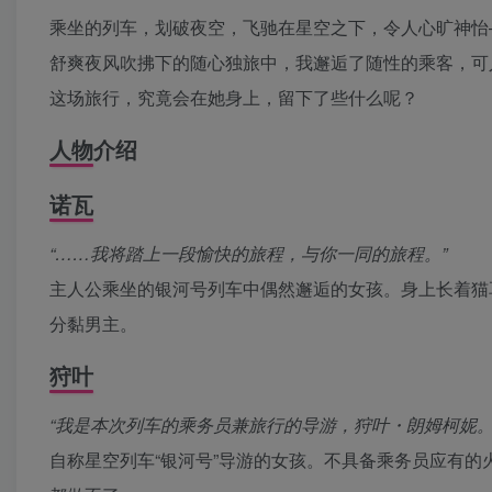
乘坐的列车，划破夜空，飞驰在星空之下，令人心旷神怡
舒爽夜风吹拂下的随心独旅中，我邂逅了随性的乘客，可
这场旅行，究竟会在她身上，留下了些什么呢？
人物介绍
诺瓦
“……我将踏上一段愉快的旅程，与你一同的旅程。”
主人公乘坐的银河号列车中偶然邂逅的女孩。身上长着猫
分黏男主。
狩叶
“我是本次列车的乘务员兼旅行的导游，狩叶・朗姆柯妮。
自称星空列车“银河号”导游的女孩。不具备乘务员应有