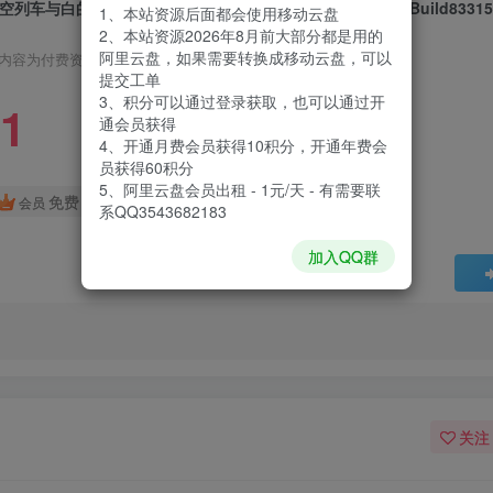
空列车与白的旅行|Xing Kong Lie Che Yu Bai De Lv Xing|Build83315
1、本站资源后面都会使用移动云盘
2、本站资源2026年8月前大部分都是用的
阿里云盘，如果需要转换成移动云盘，可以
内容为付费资源，请付费后查看
提交工单
3、积分可以通过登录获取，也可以通过开
1
通会员获得
4、开通月费会员获得10积分，开通年费会
员获得60积分
5、阿里云盘会员出租 - 1元/天 - 有需要联
免费
会员
系QQ3543682183
加入QQ群
关注