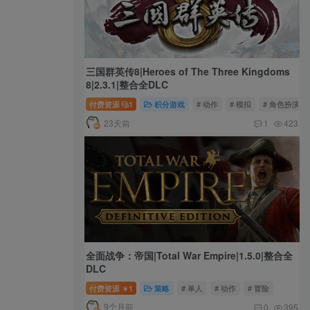
三国群英传8|Heroes of The Three Kingdoms
8|2.3.1|整合全DLC
付费资源
1
积分游戏
# 动作
# 模拟
# 角色扮演
23天前
1
423
全面战争：帝国|Total War Empire|1.5.0|整合全
DLC
付费资源
1
策略
# 单人
# 动作
# 冒险
￥
9个月前
0
395