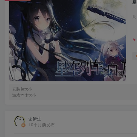
星
此
￥
安装包大小
游戏本体大小
谢箫生
10个月前发布