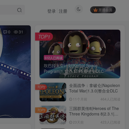
开通会员
登录
注册
0
31
TOP1
512人已阅读
坎巴拉太空计划|Kerbal Space
Program|1.12.5.3190|整合全DLC
全面战争：拿破仑|Napoleon
TOP2
Total War|1.3.0|整合全DLC
11个月前
464人已阅读
三国群英传8|Heroes of The
TOP3
Three Kingdoms 8|2.3.1|整
合全DLC
23天前
423人已阅读