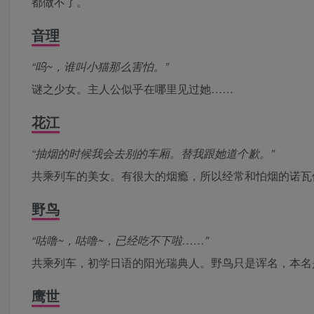
都做不了。
音理
“呜~，谁叫小猫那么害怕。”
谜之少女。主人公似乎在哪里见过她……
花江
“抽烟的时候我会去别的车厢。替我跟她道个歉。”
共乘列车的美女。有很大的烟瘾，所以经常和怕烟的诺瓦
野鸟
“咕噜~，咕噜~，已经吃不下啦……”
共乘列车，初学日语的阳光瑞典人。野鸟只是诨名，本名
鹰世