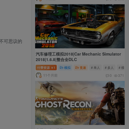
不可思议的
汽车修理工模拟2018|Car Mechanic Simulator
2018|1.6.8|整合全DLC
付费资源
1
模拟
竞速
# 单人
# 多人
# 模拟
￥
11个月前
0
371