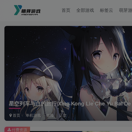
首页
全部游戏
标签云
萌芽
星空列车与白的旅行|Xing Kong Lie Che Yu Bai De Lv
首页
单机游戏
冒险
正文
付费资源