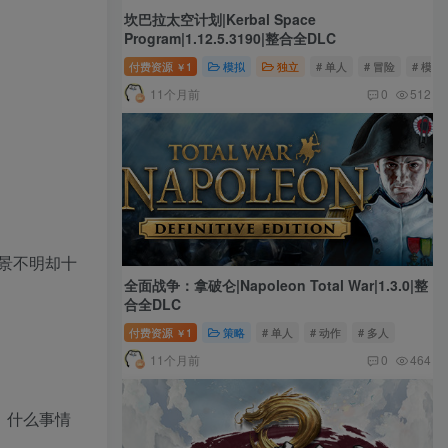
坎巴拉太空计划|Kerbal Space
Program|1.12.5.3190|整合全DLC
付费资源
1
模拟
独立
# 单人
# 冒险
# 模拟
￥
11个月前
0
512
景不明却十
全面战争：拿破仑|Napoleon Total War|1.3.0|整
合全DLC
付费资源
1
策略
# 单人
# 动作
# 多人
￥
11个月前
0
464
，什么事情