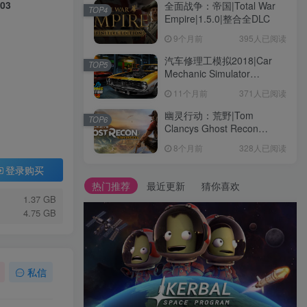
03
全面战争：帝国|Total War
TOP4
Empire|1.5.0|整合全DLC
9个月前
395人已阅读
汽车修理工模拟2018|Car
TOP5
Mechanic Simulator
2018|1.6.8|整合全DLC
11个月前
371人已阅读
幽灵行动：荒野|Tom
TOP6
Clancys Ghost Recon
Wildlands|4792145|整合全
8个月前
328人已阅读
DLC
登录购买
热门推荐
最近更新
猜你喜欢
1.37 GB
4.75 GB
私信