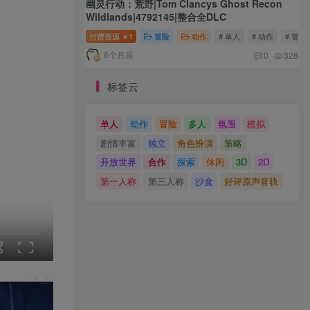
幽灵行动：荒野|Tom Clancys Ghost Recon
Wildlands|4792145|整合全DLC
付费资源
1
冒险
动作
# 单人
# 动作
# 冒险
￥
8个月前
0
328
标签云
单人
动作
冒险
多人
氛围
模拟
剧情丰富
独立
角色扮演
策略
开放世界
合作
探索
休闲
3D
2D
第一人称
第三人称
沙盒
好评原声音轨