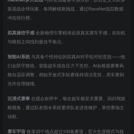
装迎战全球玩家。每周解锁新挑战，通过RaceNet追踪数据
冲击排行榜。
拟真操控手感
全新物理引擎精准还原真实赛车手感，在街机
与模拟之间找到最佳平衡点。
智能AI系统
与具备个性特征的拟真AI对手轮对轮竞技——他
们会防守路线、冒险超车或在压力下失控。AI会根据赛事风
格自适应调整，例如开放式车轮赛保持清洁竞技，房车赛则
允许合理碰撞。
沉浸式赛事
在观众欢呼中，每次超车都至关重要。回归驾驶
舱视角，通过队友指令系统要求队友进攻掩护，掌控赛场主
动权。
赛车宇宙
收录22个地点超过100条赛道，宏大生涯模式与核