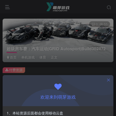
0
55
超级房车赛：汽车运动|GRID Autosport|Build302472
首页
单机游戏
体育
正文
付费资源
超级房车赛：汽车运动|GRID Autosport|Build302472
此内容为付费资源，请付费后查看
1
欢迎来到萌芽游戏
￥
免费
会员
1、本站资源后面都会使用移动云盘