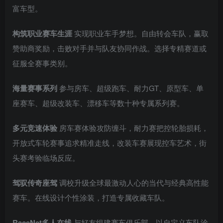
富车型。
构筑职业赛车生涯
实现职业车手梦想。自由转会车队，赢取
赞助商奖励，击败对手并与队友协同作战。选择专精赛道或
征服全赛事类别。
海量赛事系列
参与房车、超级跑车、耐力GT、原型车、单
座赛车、超级改装车、漂移车等数十种专属系列赛。
多元竞速体验
房车赛体验攻防缠斗，耐力赛把控轮胎损耗，
开放式车轮赛事追求精准走线，改装车赛展现控车艺术，街
头赛考验临场反应。
驾驭传奇座驾
调校升级全球最激动人心的当代与经典高性能
赛车。在线设计个性涂装，打造专属收藏车队。
RaceNet多人在线
与好友组建赛车俱乐部，以自定义车队涂