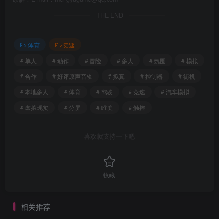
THE END
体育
竞速
# 单人
# 动作
# 冒险
# 多人
# 氛围
# 模拟
# 合作
# 好评原声音轨
# 拟真
# 控制器
# 街机
# 本地多人
# 体育
# 驾驶
# 竞速
# 汽车模拟
# 虚拟现实
# 分屏
# 唯美
# 触控
喜欢就支持一下吧
收藏
相关推荐