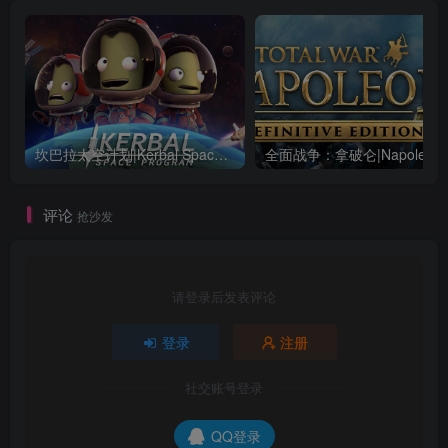
坎巴拉太空计划|Kerbal Space Program|1.12.5.3190|整合全DLC
全面战争：
评论
抢沙发
请登录后发表评论
登录
注册
社交账号登录
QQ登录