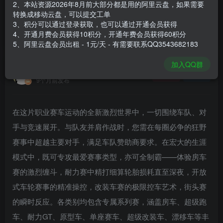
2、本站资源2026年8月前大部分都是用的阿里云盘，如果需要
登录购买
转换成移动云盘，可以提交工单
3、积分可以通过登录获取，也可以通过开通会员获得
安装包大小
8.38 GB
4、开通月费会员获得10积分，开通年费会员获得60积分
游戏本体大小
9.25 GB
5、阿里云盘会员出租 - 1元/天 - 有需要联系QQ3543682183
加入QQ群
谢箫生
关注
私信
9个月前发布
在这片职业赛车运动的全新激烈世界中，一切围绕车队、对
手与竞速展开。与队友并肩作战时，您需在每圈必争的狂野
赛事中超越主要对手，满足车队赞助商要求。在宏大的生涯
模式中，既可专攻最爱赛事类型，亦可全制霸——体验房车
赛的激烈缠斗，耐力赛中精打细算轮胎损耗直至深夜，开放
式车轮赛事的精准操控，改装车赛的极限控车艺术，街头赛
的瞬时反应。各类别均包含专属系列赛，涵盖房车、超级跑
车、耐力GT、原型车、单座赛车、超级改装车、漂移车等丰