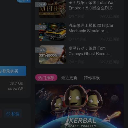
全面战争：帝国|Total War
TOP4
Empire|1.5.0|整合全DLC
9个月前
392人已阅读
汽车修理工模拟2018|Car
TOP5
Mechanic Simulator
2018|1.6.8|整合全DLC
11个月前
367人已阅读
幽灵行动：荒野|Tom
TOP6
Clancys Ghost Recon
Wildlands|4792145|整合全
8个月前
327人已阅读
DLC
登录购买
热门推荐
最近更新
猜你喜欢
38.7 GB
44.24 GB
私信