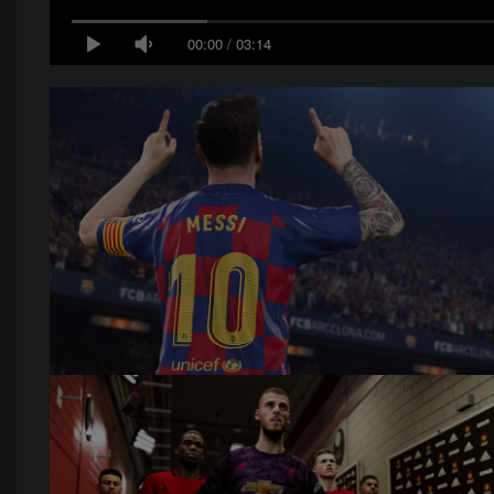
00:00
/
03:14