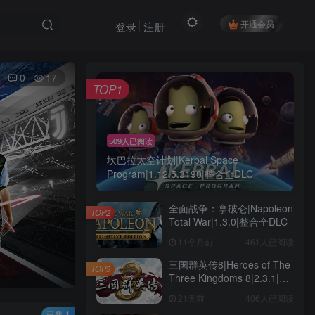
开通会员
登录
注册
0
17
TOP1
509人已阅读
坎巴拉太空计划|Kerbal Space
Program|1.12.5.3190|整合全DLC
全面战争：拿破仑|Napoleon
TOP2
Total War|1.3.0|整合全DLC
11个月前
461人已阅读
三国群英传8|Heroes of The
TOP3
Three Kingdoms 8|2.3.1|整
合全DLC
21天前
406人已阅读
已售 1