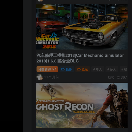
汽车修理工模拟2018|Car Mechanic Simulator
2018|1.6.8|整合全DLC
付费资源
1
模拟
竞速
# 单人
# 多人
# 模拟
￥
11个月前
0
367