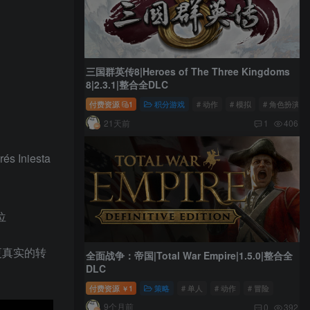
三国群英传8|Heroes of The Three Kingdoms
8|2.3.1|整合全DLC
付费资源
1
积分游戏
# 动作
# 模拟
# 角色扮演
21天前
1
406
niesta
位
更真实的转
全面战争：帝国|Total War Empire|1.5.0|整合全
DLC
付费资源
1
策略
# 单人
# 动作
# 冒险
￥
9个月前
0
392