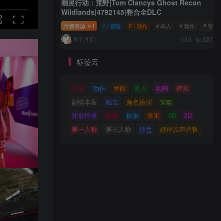
幽灵行动：荒野|Tom Clancys Ghost Recon
Wildlands|4792145|整合全DLC
付费资源
1
冒险
动作
# 单人
# 动作
# 冒险
￥
8个月前
0
327
标签云
单人
动作
冒险
多人
氛围
模拟
剧情丰富
独立
角色扮演
策略
开放世界
合作
探索
休闲
3D
2D
第一人称
第三人称
沙盒
好评原声音轨