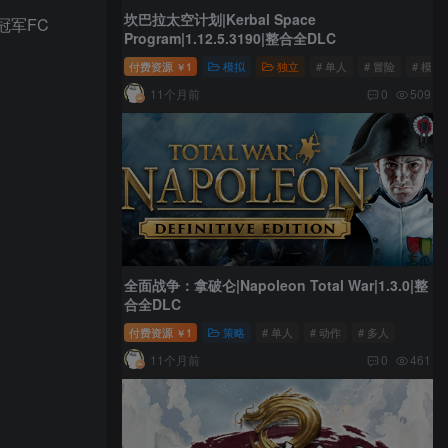
坎巴拉太空计划|Kerbal Space
冠军FC
Program|1.12.5.3190|整合全DLC
付费资源
1
模拟
独立
# 单人
# 冒险
# 模拟
￥
11个月前
0
509
全面战争：拿破仑|Napoleon Total War|1.3.0|整
合全DLC
付费资源
1
策略
# 单人
# 动作
# 多人
￥
11个月前
0
461