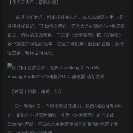
【化齐天大圣，屠戮妖魔】
“一点灵光彻太虚，那条拄杖亦如之。或长或短随人用，横
竖横排任卷舒。”正如诗文所述，齐天大圣在我们心中象征着
正义、勇敢的正面形象，而正是《造梦西游》把《西游记》
这个刻在DNA里的故事，变成了可以亲手触碰的冒险，扮演
悟空亲手斩碎世间万恶。
【时隔十四载，邂逅上仙】
十四年后的今天，当悟空重返花果山，熟悉的BGM再次响
起，是谁的心灵暗潮涌动。作为《造梦西游》首个上线
Steam的产品，不知在此看到造梦的你是否感到惊讶？无
妨，这次我们一同造梦！