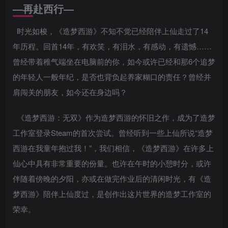
—
再赴西行
—
时光如梭，《造梦西游》不知不觉已经陪伴上仙走过了14
年历程。回首14年，有欢笑，有泪水，有感动，有遗憾……
曾经带着稚气端坐在电脑前的你，如今或许已经和那6个追梦
的年轻人一般年纪，是否也背负起养家糊口的责任？曾经并
肩闯关的朋友，如今还在身边吗？
《造梦西游：无双》作为造梦西游的怀旧之作，成为了造梦
工作室登录Steam的首次尝试。曾经听到一些上仙所说“造梦
西游在我童年抱过我！”，我们相信，《造梦西游》在许多上
仙心中具有非常重要的份量。也许在午时的小憩时分，或许
伴随着傍晚的夕阳，亦或在做完作业后的清闲时光，有《造
梦西游》陪伴上仙度过，是创作出这片世界的造梦工作室的
荣幸。