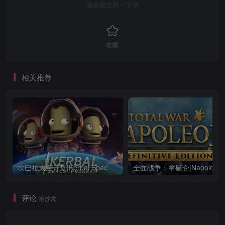
喜欢就支持一下吧
收藏
相关推荐
坎巴拉太空计划|Kerbal Space Program|1.12.5.3190|整合全DLC
全面战争：
评论
抢沙发