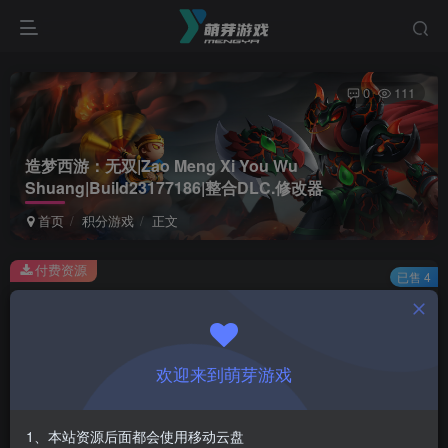
0
111
造梦西游：无双|Zao Meng Xi You Wu
Shuang|Build23177186|整合DLC.修改器
首页
积分游戏
正文
付费资源
已售 4
造梦西游：无双|Zao Meng Xi You Wu Shuang|Build23177186|整合DLC.修改器
此内容为付费资源，请付费后查看
1
欢迎来到萌芽游戏
积分
登录购买
1、本站资源后面都会使用移动云盘