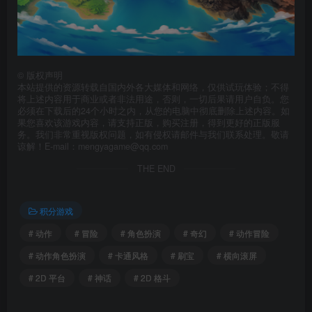
©
版权声明
本站提供的资源转载自国内外各大媒体和网络，仅供试玩体验；不得
将上述内容用于商业或者非法用途，否则，一切后果请用户自负。您
必须在下载后的24个小时之内，从您的电脑中彻底删除上述内容。如
果您喜欢该游戏内容，请支持正版，购买注册，得到更好的正版服
务。我们非常重视版权问题，如有侵权请邮件与我们联系处理。敬请
谅解！E-mail：mengyagame@qq.com
THE END
积分游戏
# 动作
# 冒险
# 角色扮演
# 奇幻
# 动作冒险
# 动作角色扮演
# 卡通风格
# 刷宝
# 横向滚屏
# 2D 平台
# 神话
# 2D 格斗