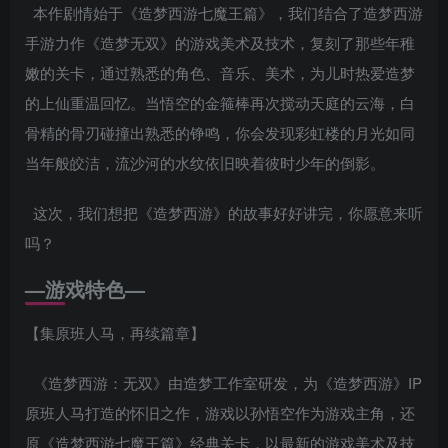
本作剧情始于《造梦西游七魔王篇》，我们结合了造梦西游
手游力作《造梦无双》的游戏美术及技术，复刻了那些年稚
嫩的关卡，通过熟悉的角色、音乐、美术，为儿时热爱造梦
的上仙重温回忆。当悟空的金箍棒再次搅动天庭的云海，白
骨精的骨刃碰撞出熟悉的铮鸣，你会发现彩虹楼的月光如同
当年般皎洁，流沙河的水纹依旧映着彼时少年的倒影。
这次，我们想把《造梦西游》的故事好好讲完，你愿意来听
吗？
—
游戏特色
—
【集原班人马，再续篇章】
《造梦西游：无双》由造梦工作室研发，为《造梦西游》IP
原班人马打造的怀旧之作，游戏以孙悟空作为游戏主角，还
原《造梦西游七魔王篇》经典关卡，以最新的游戏美术及技