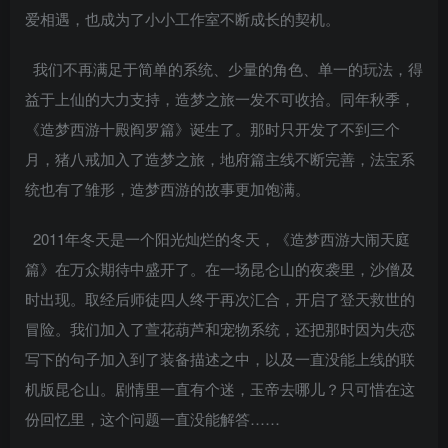
爱相遇，也成为了小小工作室不断成长的契机。
我们不再满足于简单的系统、少量的角色、单一的玩法，得
益于上仙的大力支持，造梦之旅一发不可收拾。同年秋季，
《造梦西游十殿阎罗篇》诞生了。那时只开发了不到三个
月，猪八戒加入了造梦之旅，地府篇主线不断完善，法宝系
统也有了雏形，造梦西游的故事更加饱满。
2011年冬天是一个阳光灿烂的冬天，《造梦西游大闹天庭
篇》在万众期待中盛开了。在一场昆仑山的夜袭里，沙僧及
时出现。取经后师徒四人终于再次汇合，开启了登天救世的
冒险。我们加入了萱花葫芦和宠物系统，还把那时因为失恋
写下的句子加入到了装备描述之中，以及一直没能上线的联
机版昆仑山。剧情里一直有个迷，玉帝去哪儿？只可惜在这
份回忆里，这个问题一直没能解答……