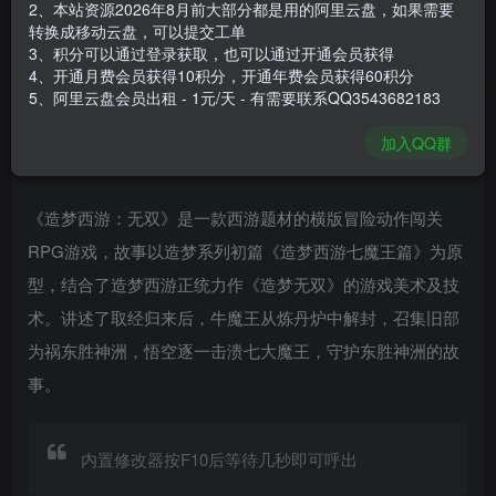
2、本站资源2026年8月前大部分都是用的阿里云盘，如果需要
安装包大小
1.11 GB
转换成移动云盘，可以提交工单
游戏本体大小
1.74 GB
3、积分可以通过登录获取，也可以通过开通会员获得
4、开通月费会员获得10积分，开通年费会员获得60积分
5、阿里云盘会员出租 - 1元/天 - 有需要联系QQ3543682183
谢箫生
关注
私信
加入QQ群
1个月前发布
《造梦西游：无双》是一款西游题材的横版冒险动作闯关
RPG游戏，故事以造梦系列初篇《造梦西游七魔王篇》为原
型，结合了造梦西游正统力作《造梦无双》的游戏美术及技
术。讲述了取经归来后，牛魔王从炼丹炉中解封，召集旧部
为祸东胜神洲，悟空逐一击溃七大魔王，守护东胜神洲的故
事。
内置修改器按F10后等待几秒即可呼出