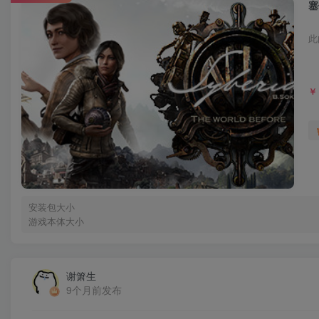
塞
此
￥
安装包大小
游戏本体大小
谢箫生
9个月前发布