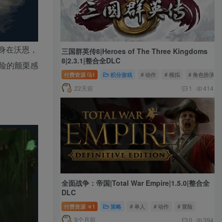
则身在沃恩，
三国群英传8|Heroes of The Three Kingdoms
8|2.3.1|整合全DLC
险的颤栗感
付费资源
1
积分游戏
# 动作
# 模拟
# 角色扮演
22天前
1
414
全面战争：帝国|Total War Empire|1.5.0|整合全
DLC
付费资源
1
策略
# 单人
# 动作
# 冒险
￥
9个月前
0
394