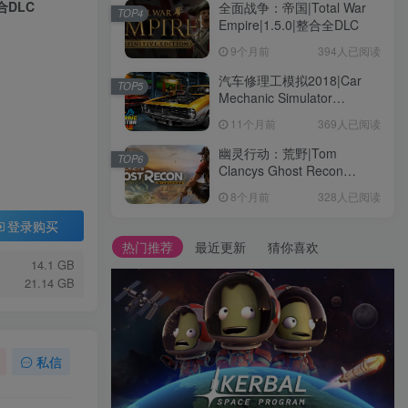
整合DLC
全面战争：帝国|Total War
TOP4
Empire|1.5.0|整合全DLC
9个月前
394人已阅读
汽车修理工模拟2018|Car
TOP5
Mechanic Simulator
2018|1.6.8|整合全DLC
11个月前
369人已阅读
幽灵行动：荒野|Tom
TOP6
Clancys Ghost Recon
Wildlands|4792145|整合全
8个月前
328人已阅读
DLC
登录购买
热门推荐
最近更新
猜你喜欢
14.1 GB
21.14 GB
私信