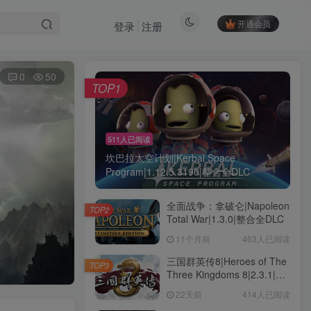
开通会员
登录
注册
0
50
TOP1
511人已阅读
坎巴拉太空计划|Kerbal Space
Program|1.12.5.3190|整合全DLC
全面战争：拿破仑|Napoleon
TOP2
Total War|1.3.0|整合全DLC
11个月前
463人已阅读
三国群英传8|Heroes of The
TOP3
Three Kingdoms 8|2.3.1|整
合全DLC
22天前
414人已阅读