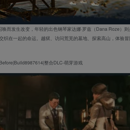
险的召唤而发生改变，年轻的出色钢琴家达娜·罗兹（Dana Roze）
交织在一起的命运。越狱、访问荒芜的墓地、探索高山，体验冒