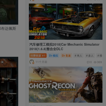
和布达佩斯
汽车修理工模拟2018|Car Mechanic Simulator
2018|1.6.8|整合全DLC
付费资源
1
模拟
竞速
# 单人
# 多人
# 模拟
￥
11个月前
0
369