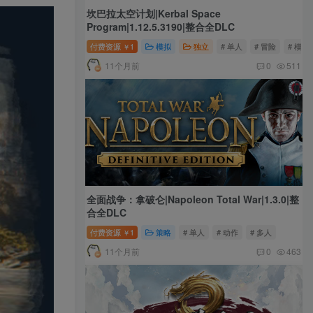
坎巴拉太空计划|Kerbal Space
Program|1.12.5.3190|整合全DLC
付费资源
1
模拟
独立
# 单人
# 冒险
# 模拟
￥
11个月前
0
511
全面战争：拿破仑|Napoleon Total War|1.3.0|整
合全DLC
付费资源
1
策略
# 单人
# 动作
# 多人
￥
11个月前
0
463