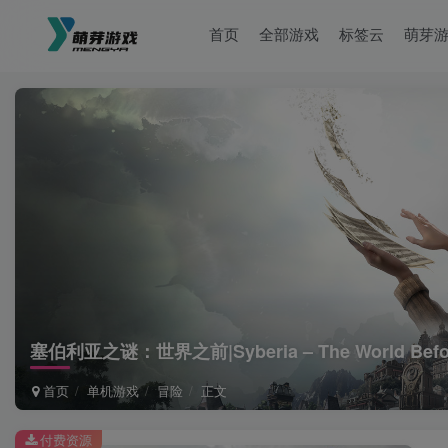
首页
全部游戏
标签云
萌芽
塞伯利亚之谜：世界之前|Syberia – The World Befor
首页
单机游戏
冒险
正文
付费资源