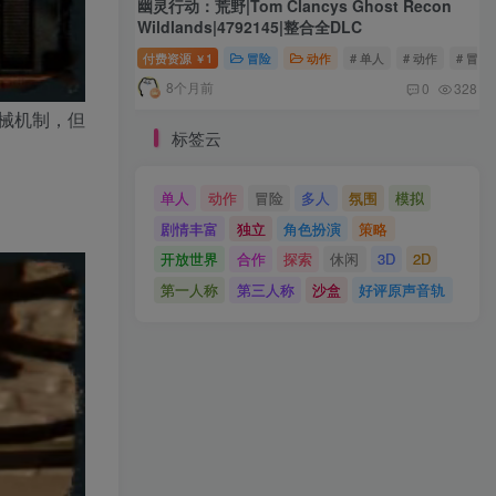
幽灵行动：荒野|Tom Clancys Ghost Recon
Wildlands|4792145|整合全DLC
付费资源
1
冒险
动作
# 单人
# 动作
# 冒险
￥
8个月前
0
328
械机制，但
标签云
单人
动作
冒险
多人
氛围
模拟
剧情丰富
独立
角色扮演
策略
开放世界
合作
探索
休闲
3D
2D
第一人称
第三人称
沙盒
好评原声音轨