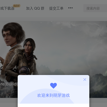
NEW
游戏下载器
加入 QQ 群
提交工单
e|Build8987614|整合DLC
欢迎来到萌芽游戏