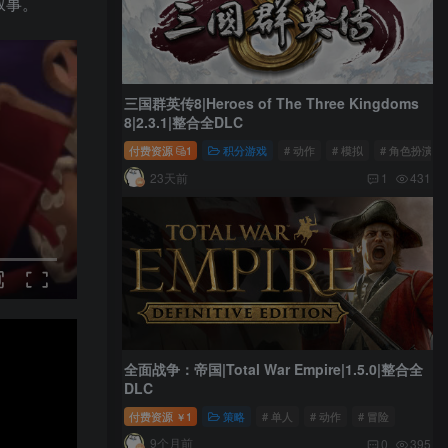
叙事。
三国群英传8|Heroes of The Three Kingdoms
8|2.3.1|整合全DLC
付费资源
1
积分游戏
# 动作
# 模拟
# 角色扮演
23天前
1
431
全面战争：帝国|Total War Empire|1.5.0|整合全
DLC
付费资源
1
策略
# 单人
# 动作
# 冒险
￥
9个月前
0
395