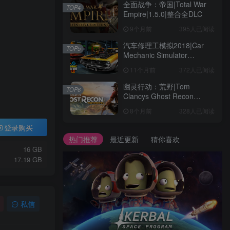
全面战争：帝国|Total War
TOP4
Empire|1.5.0|整合全DLC
9个月前
395人已阅读
汽车修理工模拟2018|Car
TOP5
Mechanic Simulator
2018|1.6.8|整合全DLC
11个月前
372人已阅读
幽灵行动：荒野|Tom
TOP6
Clancys Ghost Recon
Wildlands|4792145|整合全
8个月前
328人已阅读
DLC
登录购买
热门推荐
最近更新
猜你喜欢
16 GB
17.19 GB
私信