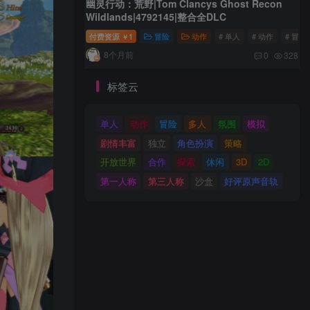
幽灵行动：荒野|Tom Clancys Ghost Recon
Wildlands|4792145|整合全DLC
付费资源
1
冒险
动作
# 单人
# 动作
# 冒险
￥
8个月前
0
328
标签云
单人
动作
冒险
多人
氛围
模拟
剧情丰富
独立
角色扮演
策略
开放世界
合作
探索
休闲
3D
2D
第一人称
第三人称
沙盒
好评原声音轨