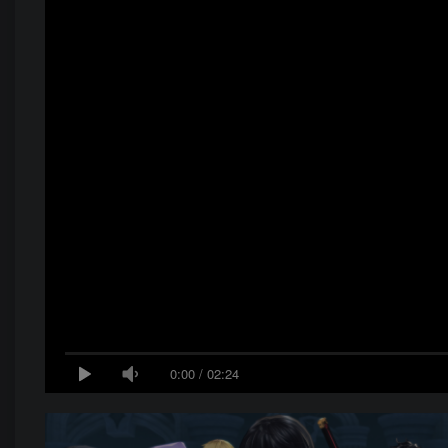
0:00
/
02:24