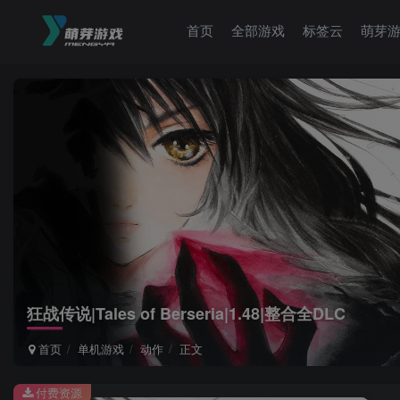
首页
全部游戏
标签云
萌芽
狂战传说|Tales of Berseria|1.48|整合全DLC
首页
单机游戏
动作
正文
付费资源