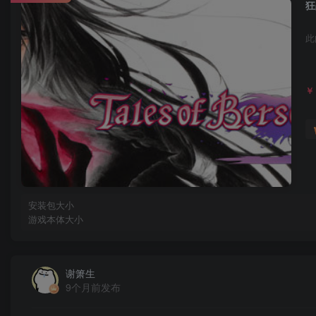
狂
此
￥
安装包大小
游戏本体大小
谢箫生
9个月前发布