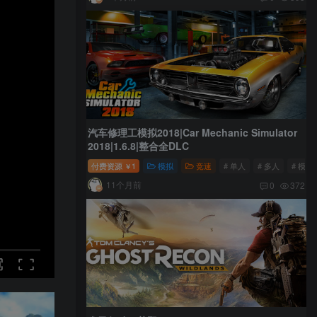
汽车修理工模拟2018|Car Mechanic Simulator
2018|1.6.8|整合全DLC
付费资源
1
模拟
竞速
# 单人
# 多人
# 模拟
￥
11个月前
0
372