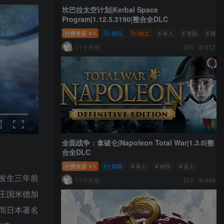
坎巴拉太空计划|Kerbal Space
Program|1.12.5.3190|整合全DLC
付费资源
1
模拟
独立
# 单人
# 冒险
# 模拟
￥
11个月前
0
512
全面战争：拿破仑|Napoleon Total War|1.3.0|整
合全DLC
付费资源
1
策略
# 单人
# 动作
# 多人
￥
发生三年前
11个月前
0
464
王国米德加
而日本著名