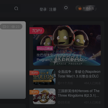
开通会员
登录
注册
0
23
TOP1
512人已阅读
坎巴拉太空计划|Kerbal Space
Program|1.12.5.3190|整合全DLC
全面战争：拿破仑|Napoleon
TOP2
Total War|1.3.0|整合全DLC
11个月前
464人已阅读
三国群英传8|Heroes of The
TOP3
Three Kingdoms 8|2.3.1|整
合全DLC
23天前
431人已阅读