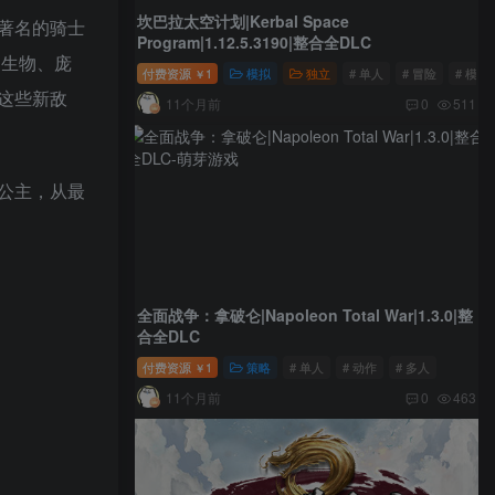
坎巴拉太空计划|Kerbal Space
著名的骑士
Program|1.12.5.3190|整合全DLC
的生物、庞
付费资源
1
模拟
独立
# 单人
# 冒险
# 模拟
￥
这些新敌
11个月前
0
511
公主，从最
全面战争：拿破仑|Napoleon Total War|1.3.0|整
合全DLC
付费资源
1
策略
# 单人
# 动作
# 多人
￥
11个月前
0
463