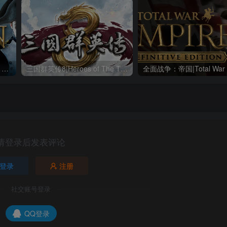
全面战争：拿破仑|Napoleon Total War|1.3.0|整合全DLC
三国群英传8|Heroes of The Three Kingdoms 8|2.3.1|整合全DLC
请登录后发表评论
登录
注册
社交账号登录
QQ登录