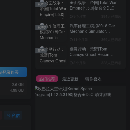
全面战争：帝国|Total War
TOP4
Empire|1.5.0|整合全DLC
9个月前
394人已阅读
汽车修理工模拟2018|Car
TOP5
Mechanic Simulator
2018|1.6.8|整合全DLC
11个月前
369人已阅读
幽灵行动：荒野|Tom
TOP6
Clancys Ghost Recon
Wildlands|4792145|整合全
8个月前
328人已阅读
DLC
登录购买
热门推荐
最近更新
猜你喜欢
2.6 GB
4.85 GB
私信