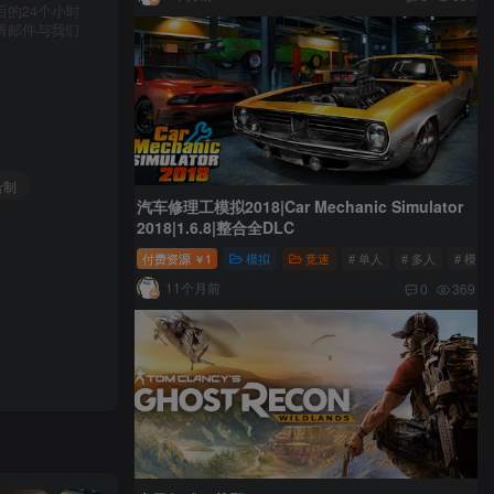
的24个小时
请邮件与我们
合制
汽车修理工模拟2018|Car Mechanic Simulator
2018|1.6.8|整合全DLC
付费资源
1
模拟
竞速
# 单人
# 多人
# 模拟
￥
11个月前
0
369