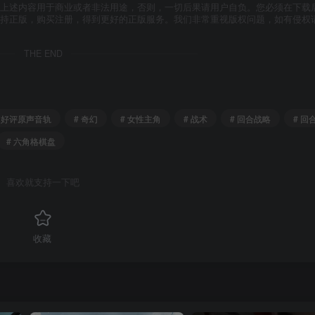
上述内容用于商业或者非法用途，否则，一切后果请用户自负。您必须在下载后
支持正版，购买注册，得到更好的正版服务。我们非常重视版权问题，如有侵权
THE END
# 好评原声音轨
# 奇幻
# 女性主角
# 战术
# 回合战略
# 回
# 六角格棋盘
喜欢就支持一下吧
收藏