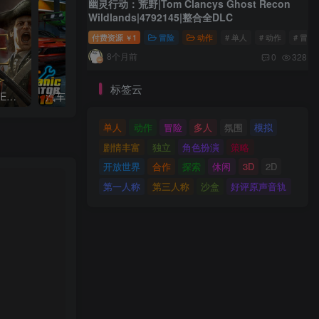
幽灵行动：荒野|Tom Clancys Ghost Recon
Wildlands|4792145|整合全DLC
付费资源
1
冒险
动作
# 单人
# 动作
# 冒险
￥
8个月前
0
328
标签云
全面战争：帝国|Total War Empire|1.5.0|整合全DLC
汽车修理工模拟2018|Car Mechanic Simulator 2018|1.6.8|整合全DLC
单人
动作
冒险
多人
氛围
模拟
剧情丰富
独立
角色扮演
策略
开放世界
合作
探索
休闲
3D
2D
第一人称
第三人称
沙盒
好评原声音轨