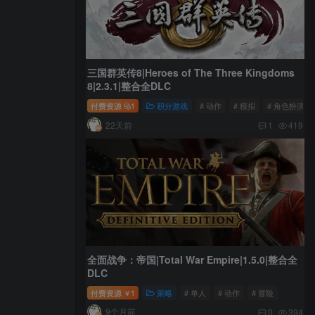
三国群英传8|Heroes of The Three Kingdoms
8|2.3.1|整合全DLC
付费资源
1
积分游戏
# 动作
# 模拟
# 角色扮演
22天前
1
419
全面战争：帝国|Total War Empire|1.5.0|整合全
DLC
付费资源
1
策略
# 单人
# 动作
# 冒险
￥
9个月前
0
394