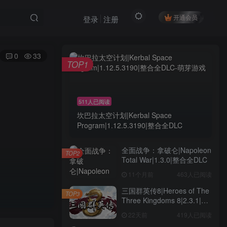
开通会员
登录
注册
0
33
TOP1
511人已阅读
坎巴拉太空计划|Kerbal Space
Program|1.12.5.3190|整合全DLC
全面战争：拿破仑|Napoleon
TOP2
Total War|1.3.0|整合全DLC
11个月前
463人已阅读
三国群英传8|Heroes of The
TOP3
Three Kingdoms 8|2.3.1|整
合全DLC
22天前
419人已阅读