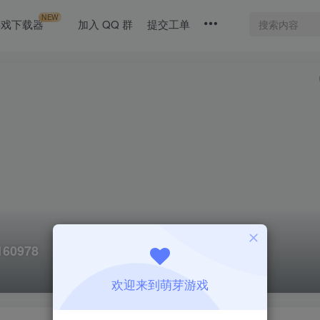
NEW
游戏下载器
加入 QQ 群
提交工单
60978
欢迎来到萌芽游戏