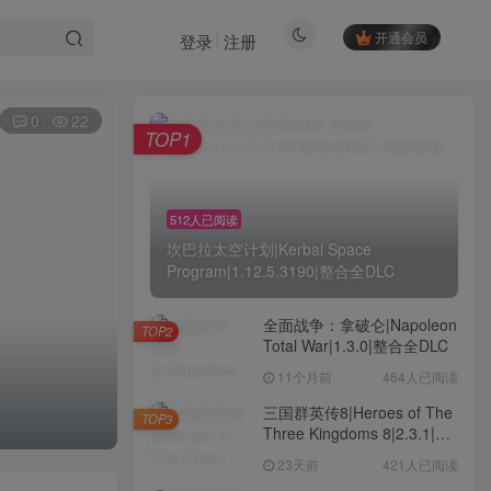
开通会员
登录
注册
0
22
TOP1
512人已阅读
坎巴拉太空计划|Kerbal Space
Program|1.12.5.3190|整合全DLC
全面战争：拿破仑|Napoleon
TOP2
Total War|1.3.0|整合全DLC
11个月前
464人已阅读
三国群英传8|Heroes of The
TOP3
Three Kingdoms 8|2.3.1|整
合全DLC
23天前
421人已阅读