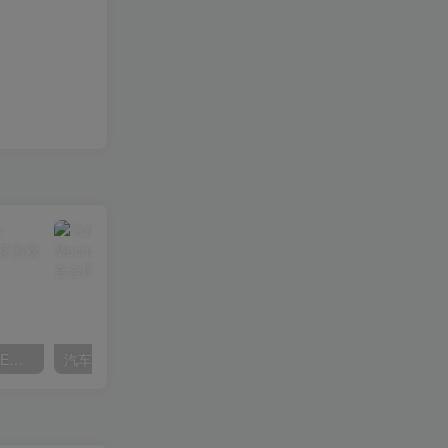
全面战争：帝国|Total War Empire|1.5.0|整合全DLC
汽车修理工模拟2018|Car Mechanic Simulator 2018|1.6.8|整合全DLC