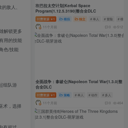
坎巴拉太空计划|Kerbal Space
数的敌人、
Program|1.12.5.3190|整合全DLC
付费资源
1
模拟
独立
# 单人
# 冒险
# 模拟
￥
11个月前
0
512
雄解锁更多
有用的技能
角色/技能
全面战争：拿破仑|Napoleon Total War|1.3.0|整
起组队游
合全DLC
付费资源
1
策略
# 单人
# 动作
# 多人
￥
11个月前
0
464
巫术，选择
中有超过