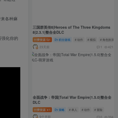
带来各种麻
三国群英传8|Heroes of The Three Kingdoms
8|2.3.1|整合全DLC
断强化你的
付费资源
1
积分游戏
# 动作
# 模拟
# 角色扮演
23天前
1
421
全面战争：帝国|Total War Empire|1.5.0|整合全
DLC
付费资源
1
策略
# 单人
# 动作
# 冒险
￥
9个月前
0
394