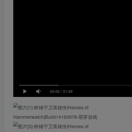
00:00
/
01:59