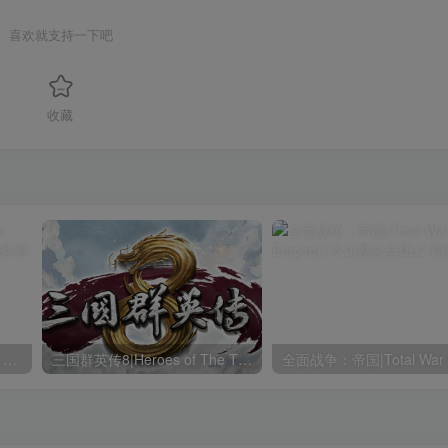
喜欢就支持一下吧
收藏
全面战争：拿破仑|Napoleon Total War|1.3.0|整合全DLC
三国群英传8|Heroes of The Three Kingdoms 8|2.3.1|整合全DLC