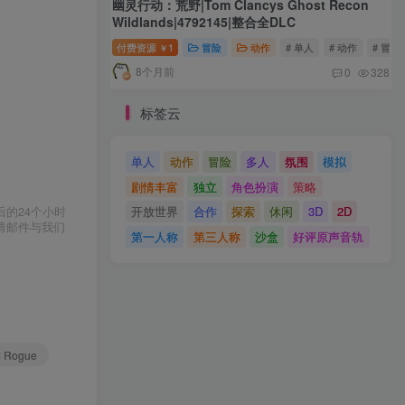
幽灵行动：荒野|Tom Clancys Ghost Recon
Wildlands|4792145|整合全DLC
付费资源
1
冒险
动作
# 单人
# 动作
# 冒险
￥
8个月前
0
328
标签云
单人
动作
冒险
多人
氛围
模拟
剧情丰富
独立
角色扮演
策略
开放世界
合作
探索
休闲
3D
2D
的24个小时
请邮件与我们
第一人称
第三人称
沙盒
好评原声音轨
 Rogue