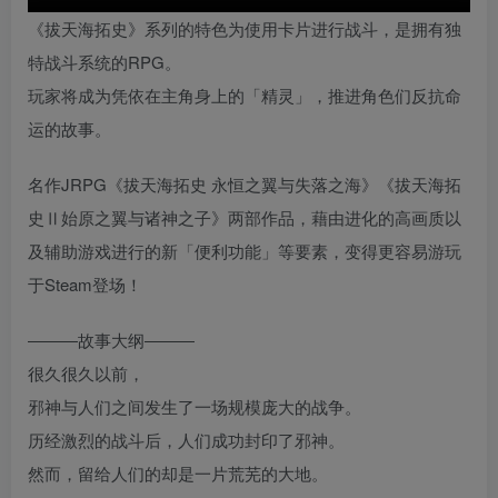
《拔天海拓史》系列的特色为使用卡片进行战斗，是拥有独
特战斗系统的RPG。
玩家将成为凭依在主角身上的「精灵」，推进角色们反抗命
运的故事。
名作JRPG《拔天海拓史 永恒之翼与失落之海》《拔天海拓
史Ⅱ始原之翼与诸神之子》两部作品，藉由进化的高画质以
及辅助游戏进行的新「便利功能」等要素，变得更容易游玩
于Steam登场！
―――故事大纲―――
很久很久以前，
邪神与人们之间发生了一场规模庞大的战争。
历经激烈的战斗后，人们成功封印了邪神。
然而，留给人们的却是一片荒芜的大地。