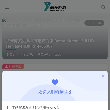
0
45
拔天海拓史 I&II 高清复刻版|Baten Kaitos I & II HD
Remaster|Build14465387
首页
单机游戏
角色扮演
正文
付费资源
拔天海拓史 I&II 高清复刻版|Baten Kaitos I & II HD Remaster|Build14465387
此内容为付费资源，请付费后查看
1
欢迎来到萌芽游戏
￥
免费
会员
1、本站资源后面都会使用移动云盘