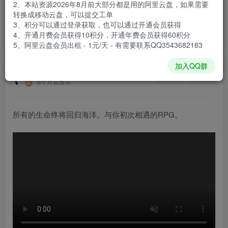
2、本站资源2026年8月前大部分都是用的阿里云盘，如果需要
登录购买
转换成移动云盘，可以提交工单
3、积分可以通过登录获取，也可以通过开通会员获得
安装包大小
12.3 GB
4、开通月费会员获得10积分，开通年费会员获得60积分
游戏本体大小
13.5 GB
5、阿里云盘会员出租 - 1元/天 - 有需要联系QQ3543682183
加入QQ群
谢箫生
关注
私信
6个月前发布
所有的生命终将回归海洋。与你初次相遇的RPG。