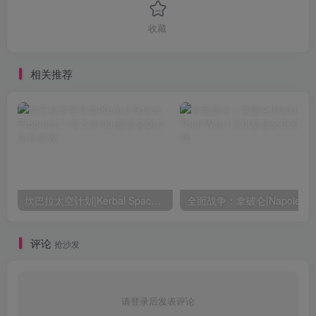
收藏
相关推荐
坎巴拉太空计划|Kerbal Space Program|1.12.5.3190|整合全DLC
全面战争：
评论
抢沙发
请登录后发表评论