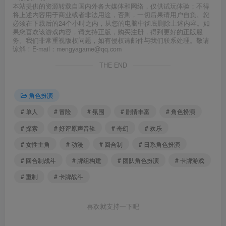
本站提供的资源转载自国内外各大媒体和网络，仅供试玩体验；不得
将上述内容用于商业或者非法用途，否则，一切后果请用户自负。您
必须在下载后的24个小时之内，从您的电脑中彻底删除上述内容。如
果您喜欢该游戏内容，请支持正版，购买注册，得到更好的正版服
务。我们非常重视版权问题，如有侵权请邮件与我们联系处理。敬请
谅解！E-mail：mengyagame@qq.com
THE END
角色扮演
# 单人
# 冒险
# 氛围
# 剧情丰富
# 角色扮演
# 探索
# 好评原声音轨
# 奇幻
# 欢乐
# 女性主角
# 动漫
# 回合制
# 日系角色扮演
# 回合制战斗
# 牌组构建
# 团队角色扮演
# 卡牌游戏
# 重制
# 卡牌战斗
喜欢就支持一下吧