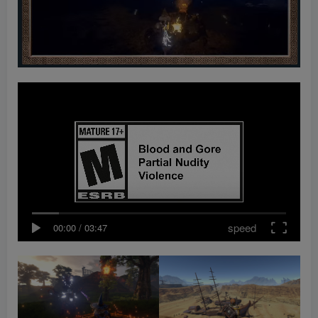
speed
00:00
/
03:47