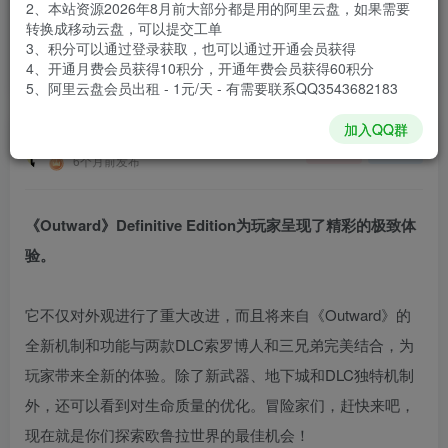
2、本站资源2026年8月前大部分都是用的阿里云盘，如果需要
登录购买
转换成移动云盘，可以提交工单
3、积分可以通过登录获取，也可以通过开通会员获得
安装包大小
15.5 GB
4、开通月费会员获得10积分，开通年费会员获得60积分
游戏本体大小
26.1 GB
5、阿里云盘会员出租 - 1元/天 - 有需要联系QQ3543682183
加入QQ群
谢箫生
关注
私信
6个月前发布
《Outward》Definitive Edition为玩家呈现了精彩的极致体
验。
它不仅对外观进行了重大改进，而且将来自《Outward》的
全新机制和功能与两款DLC索罗博人和三兄弟完美结合，为
玩家带来全新的体验。除了新武器、地下城和DLC独特机制
外，还可以看到对生命质量的优化。冒险家们，赶快来吧，
现在就是你们探索欧鲁拉世界的最佳机会！