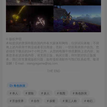
©
版权声明
本站提供的资源转载自国内外各大媒体和网络，仅供试玩体验；不得
将上述内容用于商业或者非法用途，否则，一切后果请用户自负。您
必须在下载后的24个小时之内，从您的电脑中彻底删除上述内容。如
果您喜欢该游戏内容，请支持正版，购买注册，得到更好的正版服
务。我们非常重视版权问题，如有侵权请邮件与我们联系处理。敬请
谅解！E-mail：mengyagame@qq.com
THE END
角色扮演
# 单人
# 冒险
# 多人
# 氛围
# 角色扮演
# 开放世界
# 合作
# 探索
# 第三人称
# 奇幻