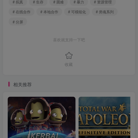
# 拟真
# 生存
# 困难
# 暴力
# 资源管理
# 在线合作
# 本地合作
# 可模组化
# 类魂系列
# 分屏
喜欢就支持一下吧
收藏
相关推荐