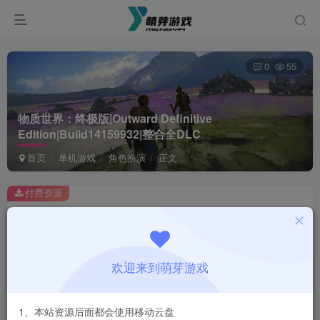
0
55
物质世界：终极版|Outward Definitive
Edition|Build14159932|整合全DLC
首页
单机游戏
角色扮演
正文
付费资源
物质世界：终极版|Outward Definitive Edition|Build14159932|整合全DLC
此内容为付费资源，请付费后查看
1
欢迎来到萌芽游戏
￥
免费
会员
1、本站资源后面都会使用移动云盘