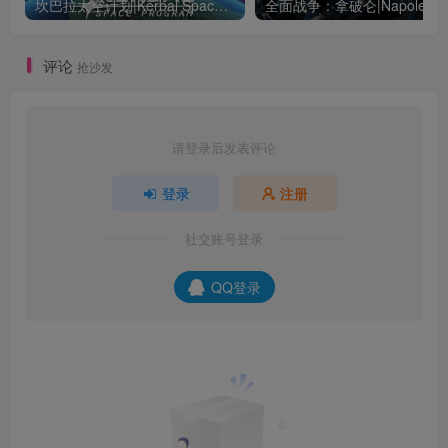
坎巴拉太空计划|Kerbal Space Program|1.12.5.3190|整合全DLC
全面战争：
评论
抢沙发
请登录后发表评论
登录
注册
社交账号登录
QQ登录