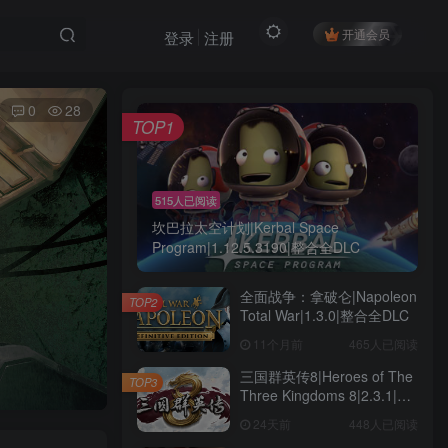
开通会员
登录
注册
0
28
TOP1
515人已阅读
坎巴拉太空计划|Kerbal Space
Program|1.12.5.3190|整合全DLC
全面战争：拿破仑|Napoleon
TOP2
Total War|1.3.0|整合全DLC
11个月前
465人已阅读
三国群英传8|Heroes of The
TOP3
Three Kingdoms 8|2.3.1|整
合全DLC
24天前
448人已阅读