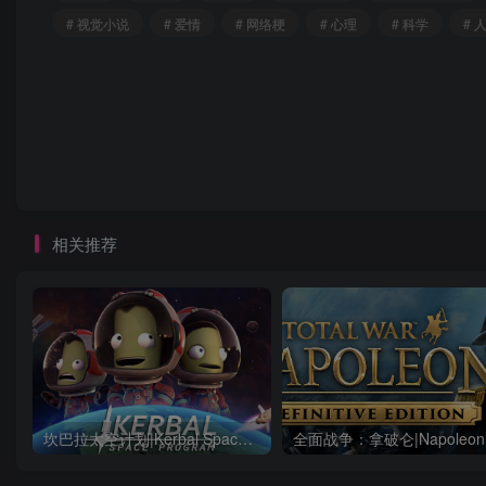
# 视觉小说
# 爱情
# 网络梗
# 心理
# 科学
# 
相关推荐
坎巴拉太空计划|Kerbal Space Program|1.12.5.3190|整合全DLC