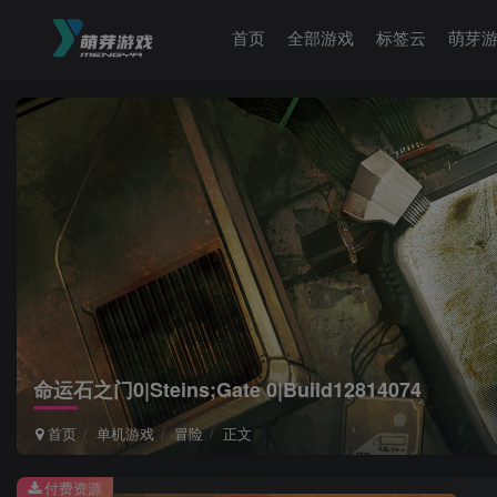
首页
全部游戏
标签云
萌芽
命运石之门0|Steins;Gate 0|Build12814074
首页
单机游戏
冒险
正文
付费资源