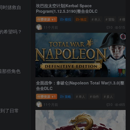
坎巴拉太空计划|Kerbal Space
要同时拯救自
Program|1.12.5.3190|整合全DLC
付费资源
1
模拟
独立
# 单人
# 冒险
# 模拟
￥
11个月前
0
515
新的希望吗？
着那些角色
全面战争：拿破仑|Napoleon Total War|1.3.0|整
合全DLC
付费资源
1
策略
# 单人
# 动作
# 多人
￥
11个月前
0
465
归到了日常