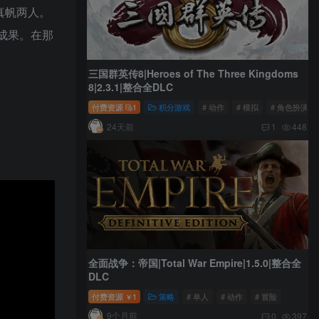
真帆两人。
的成果。在那
三国群英传8|Heroes of The Three Kingdoms
8|2.3.1|整合全DLC
付费资源
1
积分游戏
# 动作
# 模拟
# 角色扮演
24天前
1
448
全面战争：帝国|Total War Empire|1.5.0|整合全
DLC
付费资源
1
策略
# 单人
# 动作
# 冒险
￥
9个月前
0
397