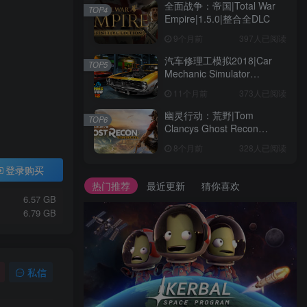
全面战争：帝国|Total War
TOP4
Empire|1.5.0|整合全DLC
9个月前
397人已阅读
汽车修理工模拟2018|Car
TOP5
Mechanic Simulator
2018|1.6.8|整合全DLC
11个月前
373人已阅读
幽灵行动：荒野|Tom
TOP6
Clancys Ghost Recon
Wildlands|4792145|整合全
8个月前
328人已阅读
DLC
登录购买
热门推荐
最近更新
猜你喜欢
6.57 GB
6.79 GB
私信