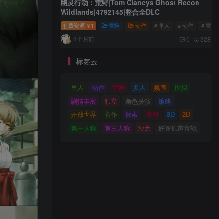
幽灵行动：荒野|Tom Clancys Ghost Recon
Wildlands|4792145|整合全DLC
付费资源
1
冒险
动作
# 单人
# 动作
# 冒险
￥
8个月前
0
328
标签云
单人
动作
冒险
多人
氛围
模拟
剧情丰富
独立
角色扮演
策略
开放世界
合作
探索
休闲
3D
2D
第一人称
第三人称
沙盒
好评原声音轨