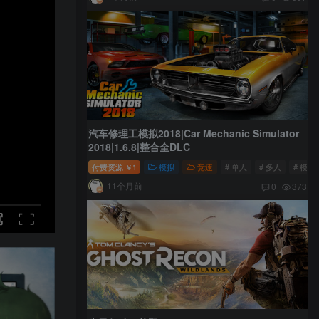
汽车修理工模拟2018|Car Mechanic Simulator
2018|1.6.8|整合全DLC
付费资源
1
模拟
竞速
# 单人
# 多人
# 模拟
￥
11个月前
0
373