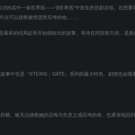
郎所造访的其中一条世界线——“β世界线”中发生的悲剧后续。在想
方法可以拯救被绝望所压垮的他……。
从一个像是最坏的结局起所开始描绘出的故事。等待在冈部前方的，是
在故事中也是『STEINS；GATE』系列的最大特色。剧情也会随
红莉栖。被无法拯救她的后悔与失意之感压垮的他，也逐渐地回