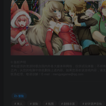
©
版权声明
本站提供的资源转载自国内外各大媒体和网络，仅供试玩体验；不得将
之内，从您的电脑中彻底删除上述内容。如果您喜欢该游戏内容，请
联系处理。敬请谅解！E-mail：mengyagame@qq.com
冒险
# 单人
# 冒险
# 氛围
# 剧情丰富
# 好评原声音轨