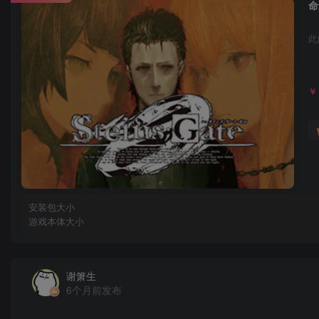
命
此
￥
安装包大小
游戏本体大小
谢箫生
6个月前发布