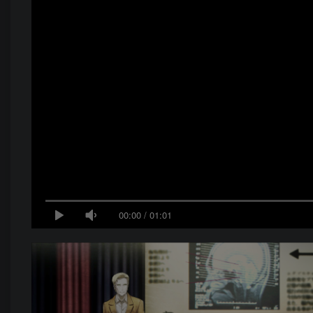
00:00
/
01:01