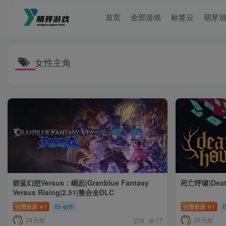
首页
全部游戏
标签云
萌芽
女性主角
碧蓝幻想Versus：崛起|Granblue Fantasy
死亡呼啸|Death
Versus Rising|2.51|整合全DLC
付费资源
1
动作
付费资源
1
￥
￥
24天前
25天前
0
17