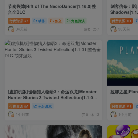
节奏裂隙|Rift of The NecroDancer|1.16.0|整
刺客信条：影|As
合全DLC
Shadows|1.
付费资源
1
动作
独立
角色扮演
付费资源
1
￥
￥
34天前
38天前
0
7
[虚拟机版]怪物猎人物语3：命运双龙|Monster
拉娜之星|Planet
Hunter Stories 3 Twisted Reflection|1.1.01|
整合全DLC
付费资源
1
积分游戏
付费资源
1
￥
1个月前
1个月前
0
13