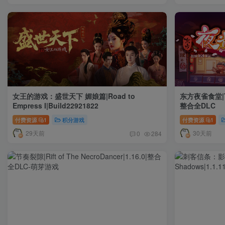
女王的游戏：盛世天下 媚娘篇|Road to
东方夜雀食堂|Touh
Empress I|Build22921822
整合全DLC
付费资源
1
积分游戏
付费资源
1
29天前
30天前
0
284