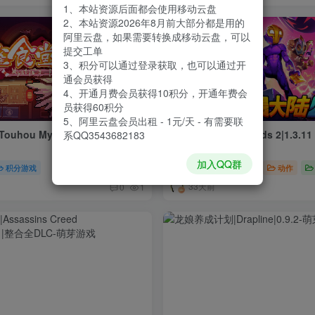
1、本站资源后面都会使用移动云盘
2、本站资源2026年8月前大部分都是用的
阿里云盘，如果需要转换成移动云盘，可以
提交工单
3、积分可以通过登录获取，也可以通过开
通会员获得
4、开通月费会员获得10积分，开通年费会
员获得60积分
5、阿里云盘会员出租 - 1元/天 - 有需要联
ou Mystia Izakaya|4.4.0e|
崩溃大陆2|Crashlands 2|1.3.11
系QQ3543682183
加入QQ群
积分游戏
付费资源
1
冒险
动作
￥
33天前
0
1