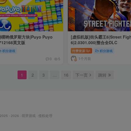
噗哟俄罗斯方块|Puyo Puyo
[虚拟机版]街头霸王6|Street Figh
d2712168英文版
6|2.0301.000|整合全DLC
积分游戏
付费资源
1
积分游戏
1个月前
0
5
1
2
3
…
16
下一页
跳转
 2025 - 2026 ·
萌芽游戏
·
侵权处理