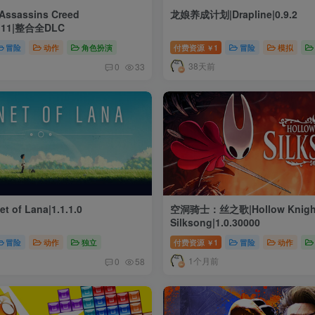
sassins Creed
龙娘养成计划|Drapline|0.9.2
1.11|整合全DLC
冒险
动作
角色扮演
付费资源
1
冒险
模拟
￥
38天前
0
33
 of Lana|1.1.1.0
空洞骑士：丝之歌|Hollow Knigh
Silksong|1.0.30000
冒险
动作
独立
付费资源
1
冒险
动作
￥
1个月前
0
58