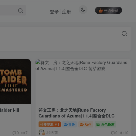
开通会员
登录
注册
r I-III
符文工房：龙之天地|Rune Factory
Guardians of Azuma|1.1.4|整合全DLC
付费资源
1
冒险
动作
角色扮演
￥
26天前
0
7
0
10