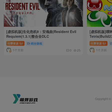
[虚拟机版]生化危机9：安魂曲|Resident Evil
[虚拟机版]噗哟
Requiem|1.3.1|整合全DLC
Tetris|Buil
付费资源
1
积分游戏
付费资源
1
1个月前
1个月前
0
25
Copyright ©