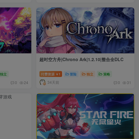
超时空方舟|Chrono Ark|1.2.10|整合全DLC
独立
付费资源
1
冒险
独立
策略
￥
34天前
0
24
0
31