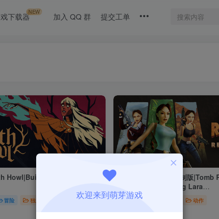
NEW
游戏下载器
加入 QQ 群
提交工单
 Howl|Build22568280
古墓丽影三部曲：重制版|Tomb Raide
Remastered Starring Lara
欢迎来到萌芽游戏
Croft|Build22703762
冒险
独立
策略
付费资源
1
冒险
动作
￥
25天前
0
5