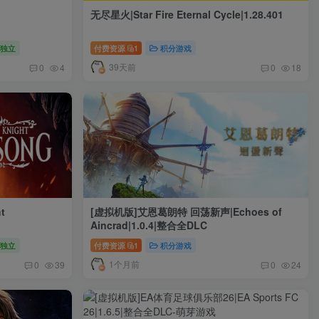
无尽星火|Star Fire Eternal Cycle|1.28.401
独立
付费资源
1
积分游戏
39天前
0
4
0
18
t
[虚拟机版]艾恩葛朗特 回荡新声|Echoes of
Aincrad|1.0.4|整合全DLC
独立
付费资源
1
积分游戏
1个月前
0
39
0
24