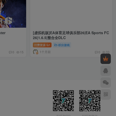
ter
[虚拟机版]EA体育足球俱乐部26|EA Sports FC
26|1.6.5|整合全DLC
付费资源
1
积分游戏
1个月前
0
15
0
33
扫码加QQ
扫码加微信