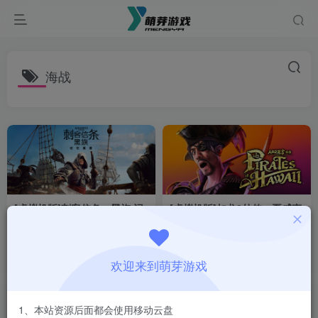
海战
[虚拟机版]刺客信条：黑旗 记
[虚拟机版]如龙8外传：夏威夷
忆重置|Assassins Creed
海盗|Like a Dragon Pirate
Black Flag Resynced|1.0.5|
Yakuza in Hawaii|1.14|整合
付费资源
1
积分游戏
付费资源
1
积分游戏
整合全DLC
全DLC
1个月前
1个月前
30
10
欢迎来到萌芽游戏
1、本站资源后面都会使用移动云盘