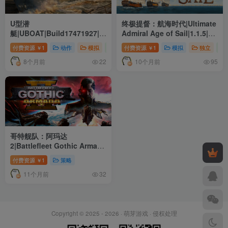
U型潜
终极提督：航海时代|Ultimate
艇|UBOAT|Build17471927|整
Admiral Age of Sail|1.1.5|整
合全DLC
合DLC
付费资源
1
动作
模拟
独立
付费资源
1
模拟
独立
￥
￥
8个月前
10个月前
22
95
哥特舰队：阿玛达
2|Battlefleet Gothic Armada
2|19676|整合DLC
付费资源
1
策略
￥
11个月前
32
Copyright © 2025 - 2026 ·
萌芽游戏
·
侵权处理