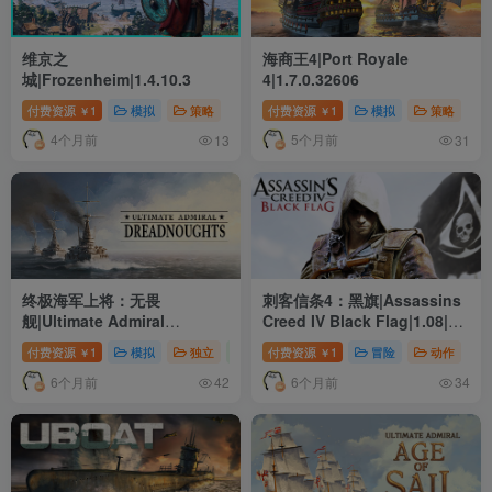
维京之
海商王4|Port Royale
城|Frozenheim|1.4.10.3
4|1.7.0.32606
付费资源
1
模拟
策略
付费资源
1
模拟
策略
￥
￥
4个月前
5个月前
13
31
终极海军上将：无畏
刺客信条4：黑旗|Assassins
舰|Ultimate Admiral
Creed IV Black Flag|1.08|整
Dreadnoughts|1.7.0.0
合全DLC
付费资源
1
模拟
独立
策略
付费资源
1
冒险
动作
￥
￥
6个月前
6个月前
42
34