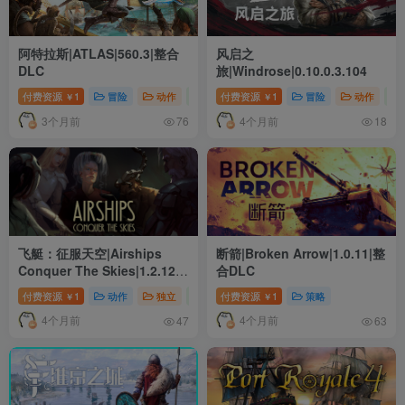
阿特拉斯|ATLAS|560.3|整合
风启之
DLC
旅|Windrose|0.10.0.3.104
付费资源
1
冒险
动作
角色扮演
付费资源
1
冒险
动作
￥
￥
3个月前
4个月前
76
18
飞艇：征服天空|Airships
断箭|Broken Arrow|1.0.11|整
Conquer The Skies|1.2.12|
合DLC
整合DLC
付费资源
1
动作
独立
策略
付费资源
1
策略
￥
￥
4个月前
4个月前
47
63