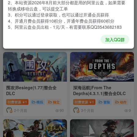
2、本站资源2026年8月前大部分都是用的阿里云盘，如果需要
转换成移动云盘，可以提交工单
3、积分可以通过登录获取，也可以通过开通会员获得
海上力量：导弹时代的海军作
同舟共济|Ship of
4、开通月费会员获得10积分，开通年费会员获得60积分
战|Sea Power Naval Combat
Fools|1.5.3|整合全DLC
5、阿里云盘会员出租 - 1元/天 - 有需要联系QQ3543682183
in The Missile Age|0.7.10
付费资源
1
动作
模拟
策略
付费资源
1
动作
独立
￥
￥
加入QQ群
1个月前
2个月前
12
11
围攻|Besiege|1.77|整合全
深海远航|From The
DLC
Depths|4.3.1.1|整合全DLC
付费资源
1
模拟
独立
付费资源
1
冒险
动作
￥
￥
2个月前
3个月前
90
9