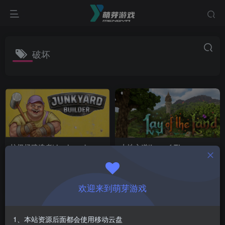
破坏
垃圾场建造者|Junkyard
大地之道|Lay of The
Builder|1.2.2
Land|1.0.9
付费资源
1
休闲
模拟
独立
付费资源
1
冒险
动作
￥
￥
30天前
34天前
5
8
欢迎来到萌芽游戏
1、本站资源后面都会使用移动云盘