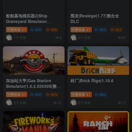
船舶墓地模拟器2|Ship
围攻|Besiege|1.77|整合全
Graveyard Simulator
DLC
2|13650|整合全DLC
付费资源
1
休闲
冒险
动作
付费资源
1
模拟
独立
￥
￥
1个月前
2个月前
8
87
加油站大亨|Gas Station
砖厂|Brick Rigs|1.10.6
Simulator|1.0.2.52930S|整合
全DLC
付费资源
1
休闲
模拟
独立
付费资源
1
模拟
￥
￥
2个月前
2个月前
12
11