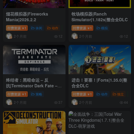
烟花模拟器|Fireworks
牧场模拟器|Ranch
Mania|2026.2.2
Simulator|1.182s|整合全DLC
付费资源
1
休闲
动作
模拟
付费资源
1
模拟
￥
￥
2个月前
2个月前
12
12
终结者：黑暗命运 – 反
进击！要塞！|Forts|1.35.0|整
抗|Terminator Dark Fate –
合全DLC
Defiance|1.08.1173|整合全
付费资源
1
策略
付费资源
1
动作
独立
￥
￥
DLC
2个月前
2个月前
37
44