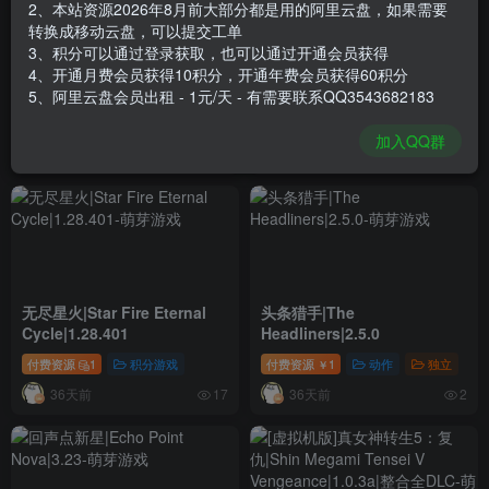
2、本站资源2026年8月前大部分都是用的阿里云盘，如果需要
转换成移动云盘，可以提交工单
3、积分可以通过登录获取，也可以通过开通会员获得
归途海龟|Siegeturtle|1.2.1
全面冲突：抵抗|Total
4、开通月费会员获得10积分，开通年费会员获得60积分
Conflict
5、阿里云盘会员出租 - 1元/天 - 有需要联系QQ3543682183
Resistance|Build22664127|
付费资源
1
休闲
独立
策略
付费资源
1
动作
模拟
￥
￥
整合DLC
加入QQ群
34天前
34天前
3
10
无尽星火|Star Fire Eternal
头条猎手|The
Cycle|1.28.401
Headliners|2.5.0
付费资源
1
积分游戏
付费资源
1
动作
独立
￥
36天前
36天前
17
2