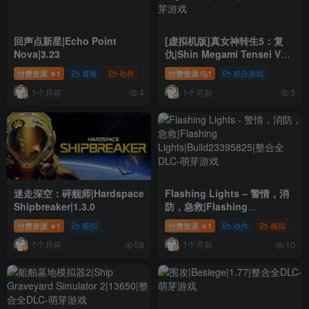
回声点新星|Echo Point
[虚拟机版]真女神转生5：复
Nova|3.23
仇|Shin Megami Tensei V
Vengeance|1.0.3a|整合全
付费资源
1
冒险
动作
独立
付费资源
1
积分游戏
￥
DLC
1个月前
1个月前
4
3
迷走深空：碎舰师|Hardspace
Flashing Lights – 警情，消
Shipbreaker|1.3.0
防，急救|Flashing
Lights|Build23395825|整合
付费资源
1
模拟
付费资源
1
动作
模拟
￥
￥
全DLC
1个月前
1个月前
58
10