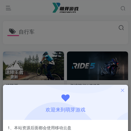
自行车
速降王
极速骑行5|RIDE
者|Descenders|Build21600882
5|Build17409720|整合全DLC
付费资源
1
体育
动作
竞速
付费资源
1
体育
模拟
￥
￥
2个月前
6个月前
12
55
欢迎来到萌芽游戏
1、本站资源后面都会使用移动云盘