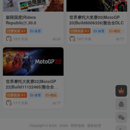
极限国度|Riders
世界摩托大奖赛20|MotoGP
Republic|1.30.0
20|Build6006326|整合全DLC
付费资源
1
体育
付费资源
1
体育
模拟
￥
￥
10个月前
10个月前
24
71
世界摩托大奖赛22|MotoGP
22|Build11122485|整合全
DLC
付费资源
1
体育
模拟
竞速
￥
11个月前
77
Copyright © 2025 - 2026 ·
萌芽游戏
·
侵权处理