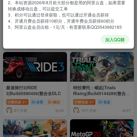
2、本站资源2026年8月前大部分都是用的阿里云盘，如果需要
转换成移动云盘，可以提交工单
3、积分可以通过登录获取，也可以通过开通会员获得
风火轮释放2：涡轮增压|Hot
极速骑行4|RIDE
4、开通月费会员获得10积分，开通年费会员获得60积分
Wheels Unleashed 2 –
4|Build11036555|整合全DLC
5、阿里云盘会员出租 - 1元/天 - 有需要联系QQ3543682183
Turbocharged|Build14377196|
付费资源
1
体育
冒险
动作
付费资源
1
体育
模拟
￥
￥
整合全DLC
加入QQ群
6个月前
8个月前
51
26
极速骑行3|RIDE
特技摩托：崛起|Trials
3|Build5590456|整合全DLC
Rising|Build5144289|整合全
DLC
付费资源
1
体育
模拟
竞速
付费资源
1
竞速
￥
￥
8个月前
10个月前
24
67