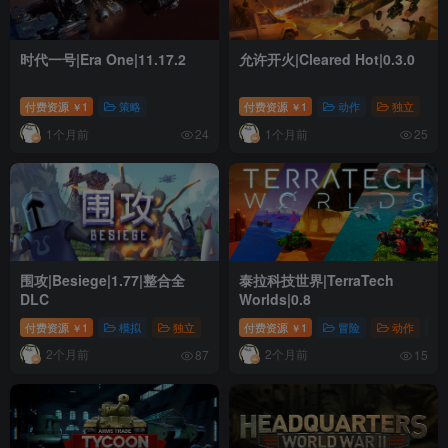
时代一号|Era One|11.17.2
允许开火|Cleared Hot|0.3.0
付费资源
1
策略
付费资源
1
动作
独立
￥
￥
1个月前
1个月前
24
25
围攻|Besiege|1.77|整合全
泰拉科技世界|TerraTech
DLC
Worlds|0.8
付费资源
1
模拟
独立
付费资源
1
冒险
动作
￥
￥
2个月前
2个月前
87
15