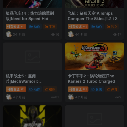
极品飞车14：热力追踪重制
飞艇：征服天空|Airships
版|Need for Speed Hot
Conquer The Skies|1.2.12|
Pursuit
整合DLC
付费资源
1
动作
竞速
付费资源
1
动作
独立
￥
￥
Remastered|1.0.0.23891
3个月前
4个月前
16
47
机甲战士5：雇佣
卡丁车手2：涡轮增压|The
兵|MechWarrior 5
Karters 2 Turbo Charged
Mercenaries|1.10.370|整合全
付费资源
1
动作
模拟
付费资源
1
休闲
体育
￥
￥
DLC
4个月前
4个月前
81
9