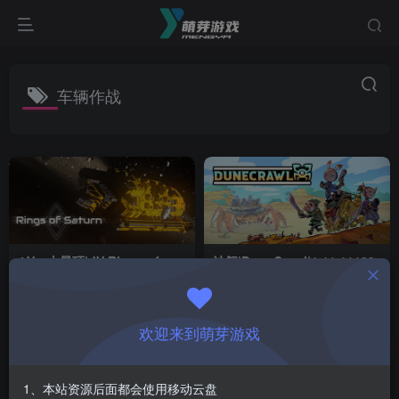
车辆作战
ΔV：土星环|dV Rings of
沙蟹|DuneCrawl|1.11.11123
Saturn|1.89.2|整合全DLC
付费资源
1
动作
模拟
独立
付费资源
1
冒险
动作
￥
￥
22天前
35天前
1
6
欢迎来到萌芽游戏
1、本站资源后面都会使用移动云盘