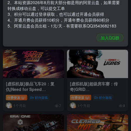
2、本站资源2026年8月前大部分都是用的阿里云盘，如果需要
转换成移动云盘，可以提交工单
3、积分可以通过登录获取，也可以通过开通会员获得
[虚拟机版]索尼克赛车 交叉世
[虚拟机版]刺客信条：黑旗 记
4、开通月费会员获得10积分，开通年费会员获得60积分
界|Sonic Racing
忆重置|Assassins Creed
5、阿里云盘会员出租 - 1元/天 - 有需要联系QQ3543682183
CrossWorlds|1.4.1|整合全
Black Flag Resynced|1.0.5|
付费资源
1
积分游戏
付费资源
1
积分游戏
DLC
整合全DLC
加入QQ群
1个月前
1个月前
11
30
[虚拟机版]极品飞车20：复
[虚拟机版]超级房车赛：传
仇|Need for Speed
奇|GRID
Payback|1.0.51.41148|整合
Legends|6.2.80.660|整合全
付费资源
1
积分游戏
付费资源
1
积分游戏
全DLC
DLC
1个月前
1个月前
7
8