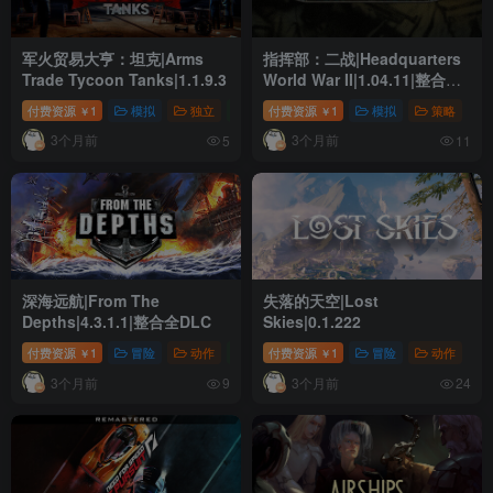
军火贸易大亨：坦克|Arms
指挥部：二战|Headquarters
Trade Tycoon Tanks|1.1.9.3
World War II|1.04.11|整合全
DLC
付费资源
1
模拟
独立
策略
付费资源
1
模拟
策略
￥
￥
3个月前
3个月前
5
11
深海远航|From The
失落的天空|Lost
Depths|4.3.1.1|整合全DLC
Skies|0.1.222
付费资源
1
冒险
动作
模拟
付费资源
1
冒险
动作
￥
￥
3个月前
3个月前
9
24