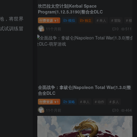
坎巴拉太空计划|Kerbal Space
Program|1.12.5.3190|整合全DLC
地，将世界
付费资源
1
模拟
独立
# 单人
# 冒险
# 模拟
￥
试试训练冒
11个月前
0
511
全面战争：拿破仑|Napoleon Total War|1.3.0|整
合全DLC
付费资源
1
策略
# 单人
# 动作
# 多人
￥
11个月前
0
464