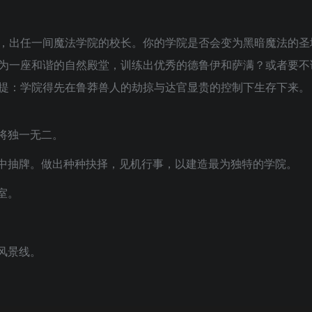
，出任一间魔法学院的校长。你的学院是否会变为黑暗魔法的圣
为一座和谐的自然殿堂，训练出优秀的德鲁伊和萨满？或者要不
提：学院得先在鲁莽兽人的劫掠与达官显贵的控制下生存下来。
将独一无二。
中抽牌。做出种种抉择，见机行事，以建造最为独特的学院。
室。
风景线。