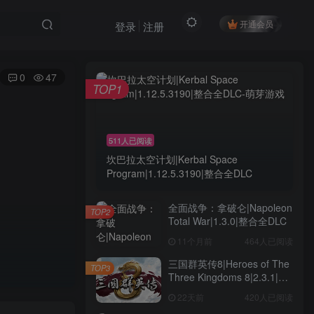
开通会员
登录
注册
0
47
TOP1
511人已阅读
坎巴拉太空计划|Kerbal Space
Program|1.12.5.3190|整合全DLC
全面战争：拿破仑|Napoleon
TOP2
Total War|1.3.0|整合全DLC
11个月前
464人已阅读
三国群英传8|Heroes of The
TOP3
Three Kingdoms 8|2.3.1|整
合全DLC
22天前
420人已阅读