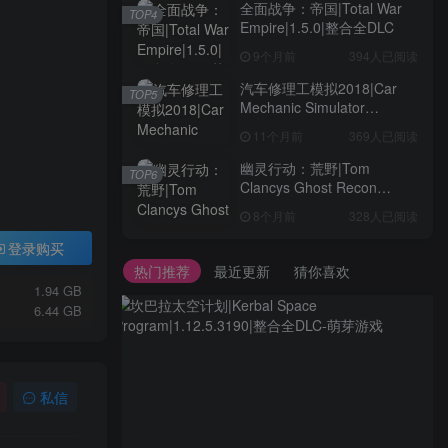
全面战争：帝国|Total War
TOP4
Empire|1.5.0|整合全DLC
9个月前
394人已阅读
汽车修理工模拟2018|Car
TOP5
Mechanic Simulator
2018|1.6.8|整合全DLC
11个月前
369人已阅读
幽灵行动：荒野|Tom
TOP6
Clancys Ghost Recon
Wildlands|4792145|整合全
8个月前
328人已阅读
DLC
登录购买
热门推荐
最近更新
猜你喜欢
1.94 GB
6.44 GB
私信