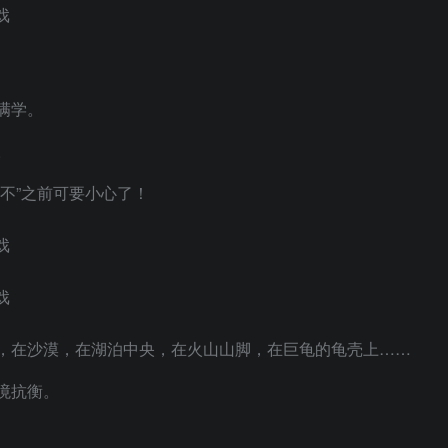
满学。
。
不”之前可要小心了！
，在沙漠，在湖泊中央，在火山山脚，在巨龟的龟壳上……
境抗衡。