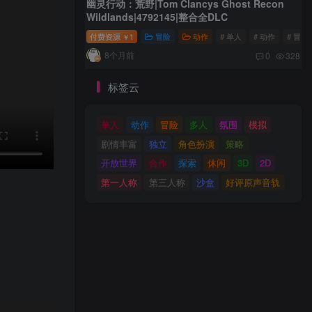
幽灵行动：荒野|Tom Clancys Ghost Recon
Wildlands|4792145|整合全DLC
付费资源
1
冒险
动作
# 单人
# 动作
# 冒险
￥
8个月前
0
328
标签云
单人
动作
冒险
多人
氛围
模拟
剧情丰富
独立
角色扮演
策略
开放世界
合作
探索
休闲
3D
2D
第一人称
第三人称
沙盒
好评原声音轨