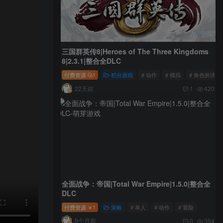
三国群英传8|Heroes of The Three Kingdoms
8|2.3.1|整合全DLC
付费资源
1
积分游戏
# 动作
# 模拟
# 角色扮演
22天前
1
420
全面战争：帝国|Total War Empire|1.5.0|整合全
DLC
付费资源
1
策略
# 单人
# 动作
# 冒险
￥
9个月前
0
394