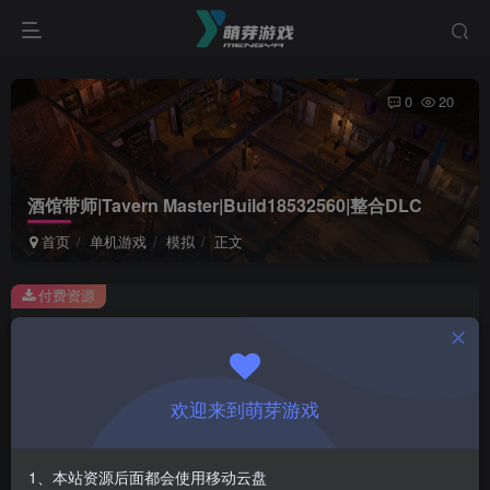
0
20
酒馆带师|Tavern Master|Build18532560|整合DLC
首页
单机游戏
模拟
正文
付费资源
酒馆带师|Tavern Master|Build18532560|整合DLC
此内容为付费资源，请付费后查看
1
欢迎来到萌芽游戏
￥
免费
会员
1、本站资源后面都会使用移动云盘