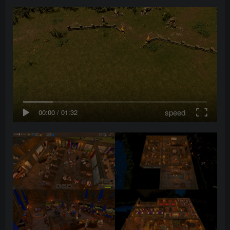
speed
00:00
/
01:32