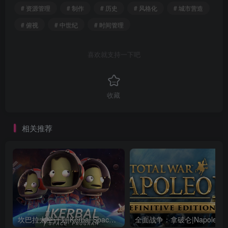
# 资源管理
# 制作
# 历史
# 风格化
# 城市营造
# 俯视
# 中世纪
# 时间管理
喜欢就支持一下吧
收藏
相关推荐
坎巴拉太空计划|Kerbal Space Program|1.12.5.3190|整合全DLC
全面战争：