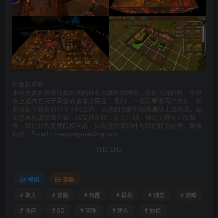
©
版权声明
本站提供的资源转载自国内外各大媒体和网络，仅供试玩体验；不得
将上述内容用于商业或者非法用途，否则，一切后果请用户自负。您
必须在下载后的24个小时之内，从您的电脑中彻底删除上述内容。如
果您喜欢该游戏内容，请支持正版，购买注册，得到更好的正版服
务。我们非常重视版权问题，如有侵权请邮件与我们联系处理。敬请
谅解！E-mail：mengyagame@qq.com
THE END
模拟
策略
# 单人
# 冒险
# 氛围
# 模拟
# 独立
# 策略
# 休闲
# 3D
# 管理
# 建造
# 放松