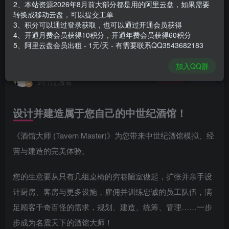
2、本站资源2026年8月前大部分都是用的阿里云盘，如果需要
登录购买
转换成移动云盘，可以提交工单
3、积分可以通过登录获取，也可以通过开通会员获得
安装包大小
1.06 GB
4、开通月费会员获得10积分，开通年费会员获得60积分
游戏本体大小
2.31 GB
5、阿里云盘会员出租 - 1元/天 - 有需要联系QQ3543682183
加入QQ群
谢箫生
关注
私信
9个月前发布
设计并建造属于您自己的中世纪酒馆！
《酒馆大师 (Tavern Master)》为您带来中世纪酒馆模拟、经
营与建造的完美体验。
您的生意要从只有几组桌椅的穷巷陋室做起，扩张并亲手设
计厨房、客房与更多设施，雇佣并训练忠诚的员工队伍，满
足顾客千奇百怪的需求，规划、建造、统筹、管理……一步
步成为名震天下的酒馆大师！