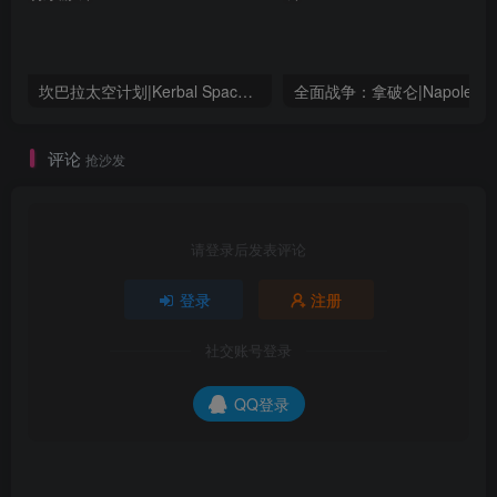
坎巴拉太空计划|Kerbal Space Program|1.12.5.3190|整合全DLC
全面战争：
评论
抢沙发
请登录后发表评论
登录
注册
社交账号登录
QQ登录