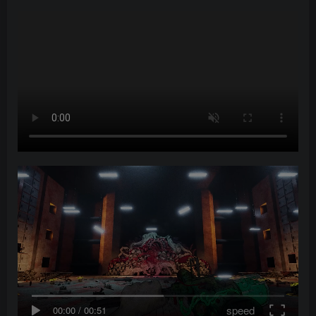
speed
00:00
/
00:51