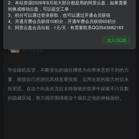
2、本站资源2026年8月前大部分都是用的阿里云盘，如果需要
登录购买
转换成移动云盘，可以提交工单
3、积分可以通过登录获取，也可以通过开通会员获得
安装包大小
6.89 GB
4、开通月费会员获得10积分，开通年费会员获得60积分
游戏本体大小
7.3 GB
5、阿里云盘会员出租 - 1元/天 - 有需要联系QQ3543682183
加入QQ群
谢箫生
关注
私信
8个月前发布
学会随机应变，不断变化的疯狂槽将为你带来意想不到的力
量。根据自己的游玩风格发展技能，运用全新的能力对抗永
恒邪恶。在这个向洛夫克拉夫特致敬的世界中探索不计其数
的隐藏区域，努力揭开围绕着这个疯狂之地的神秘面纱。