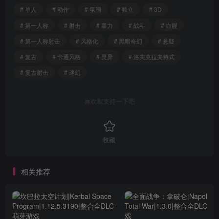
# 单人
# 动作
# 氛围
# 独立
# 3D
# 第一人称
# 射击
# 暴力
# 战斗
# 血腥
# 第一人称射击
# 风格化
# 黑暗奇幻
# 悬疑
# 复古
# 卡通风格
# 灵异
# 洛夫克拉夫特式
# 复古射击
# 迷幻
喜欢就支持一下吧
收藏
相关推荐