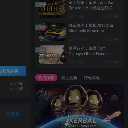
全面战争：帝国|Total War
TOP4
Empire|1.5.0|整合全DLC
9个月前
394人已阅读
汽车修理工模拟2018|Car
TOP5
Mechanic Simulator
2018|1.6.8|整合全DLC
11个月前
370人已阅读
幽灵行动：荒野|Tom
TOP6
Clancys Ghost Recon
Wildlands|4792145|整合全
8个月前
328人已阅读
DLC
登录购买
热门推荐
最近更新
猜你喜欢
56.3 MB
76.6 MB
私信