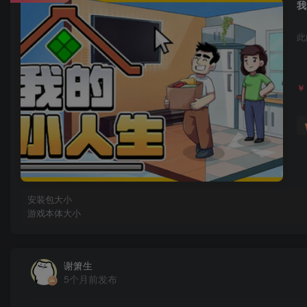
我
此
￥
安装包大小
游戏本体大小
谢箫生
5个月前发布