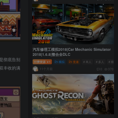
汽车修理工模拟2018|Car Mechanic Simulator
2018|1.6.8|整合全DLC
是彻底告别
付费资源
1
模拟
竞速
# 单人
# 多人
# 模拟
￥
双丰收的满
11个月前
0
370