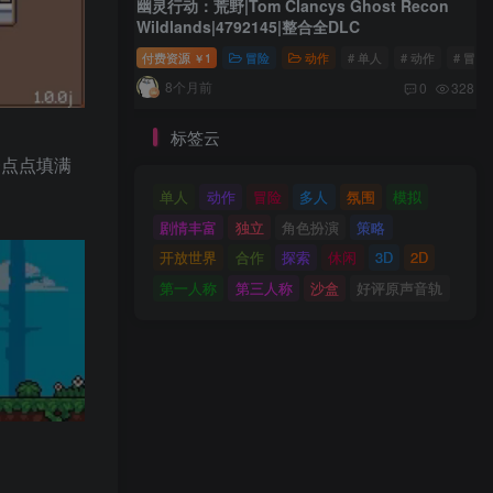
幽灵行动：荒野|Tom Clancys Ghost Recon
Wildlands|4792145|整合全DLC
付费资源
1
冒险
动作
# 单人
# 动作
# 冒险
￥
8个月前
0
328
标签云
一点点填满
单人
动作
冒险
多人
氛围
模拟
剧情丰富
独立
角色扮演
策略
开放世界
合作
探索
休闲
3D
2D
第一人称
第三人称
沙盒
好评原声音轨