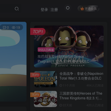
开通会员
登录
注册
0
19
TOP1
512人已阅读
坎巴拉太空计划|Kerbal Space
Program|1.12.5.3190|整合全DLC
全面战争：拿破仑|Napoleon
TOP2
Total War|1.3.0|整合全DLC
11个月前
464人已阅读
三国群英传8|Heroes of The
TOP3
Three Kingdoms 8|2.3.1|整
合全DLC
22天前
420人已阅读