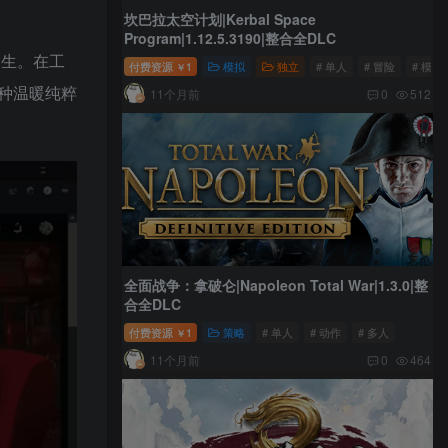
坎巴拉太空计划|Kerbal Space
Program|1.12.5.3190|整合全DLC
人生。在工
付费资源
1
模拟
独立
# 单人
# 冒险
# 模拟
￥
种温暖纯粹
11个月前
0
512
全面战争：拿破仑|Napoleon Total War|1.3.0|整
合全DLC
付费资源
1
策略
# 单人
# 动作
# 多人
￥
11个月前
0
464