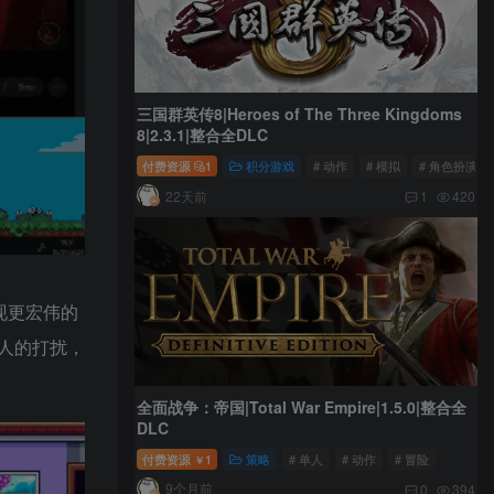
三国群英传8|Heroes of The Three Kingdoms
8|2.3.1|整合全DLC
付费资源
1
积分游戏
# 动作
# 模拟
# 角色扮演
22天前
1
420
现更宏伟的
人的打扰，
全面战争：帝国|Total War Empire|1.5.0|整合全
DLC
付费资源
1
策略
# 单人
# 动作
# 冒险
￥
9个月前
0
394