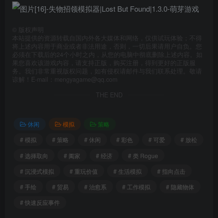
©
版权声明
本站提供的资源转载自国内外各大媒体和网络，仅供试玩体验；不得
将上述内容用于商业或者非法用途，否则，一切后果请用户自负。您
必须在下载后的24个小时之内，从您的电脑中彻底删除上述内容。如
果您喜欢该游戏内容，请支持正版，购买注册，得到更好的正版服
务。我们非常重视版权问题，如有侵权请邮件与我们联系处理。敬请
谅解！E-mail：mengyagame@qq.com
THE END
休闲
模拟
策略
# 模拟
# 策略
# 休闲
# 彩色
# 可爱
# 放松
# 选择取向
# 阖家
# 经济
# 类 Rogue
# 沉浸式模拟
# 重玩价值
# 生活模拟
# 指向点击
# 手绘
# 贸易
# 治愈系
# 工作模拟
# 隐藏物体
# 快速反应事件