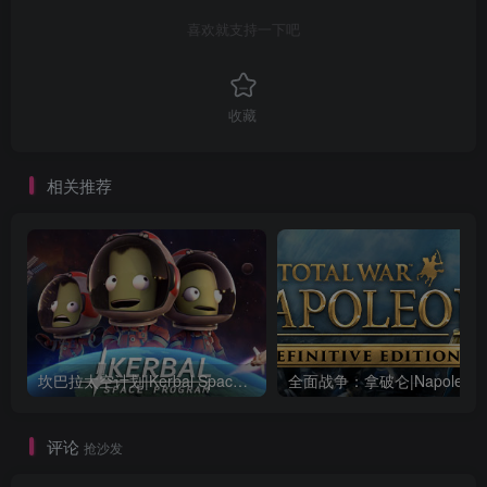
喜欢就支持一下吧
收藏
相关推荐
坎巴拉太空计划|Kerbal Space Program|1.12.5.3190|整合全DLC
全面战争：
评论
抢沙发