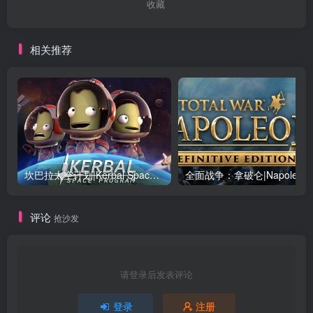
收藏
相关推荐
坎巴拉太空计划|Kerbal Space Program|1.12.5.3190|整合全DLC
全面战争：
评论
抢沙发
请登录后发表评论
登录
注册