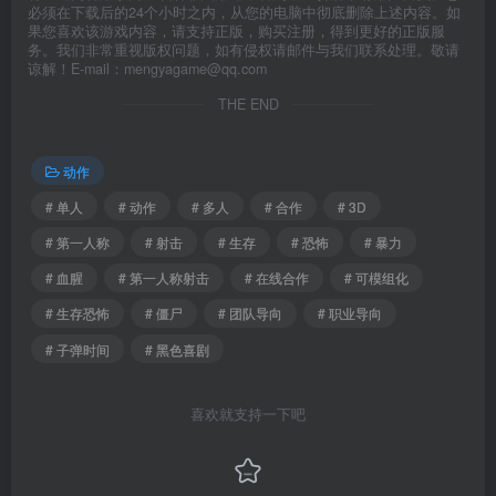
必须在下载后的24个小时之内，从您的电脑中彻底删除上述内容。如
果您喜欢该游戏内容，请支持正版，购买注册，得到更好的正版服
务。我们非常重视版权问题，如有侵权请邮件与我们联系处理。敬请
谅解！E-mail：mengyagame@qq.com
THE END
动作
# 单人
# 动作
# 多人
# 合作
# 3D
# 第一人称
# 射击
# 生存
# 恐怖
# 暴力
# 血腥
# 第一人称射击
# 在线合作
# 可模组化
# 生存恐怖
# 僵尸
# 团队导向
# 职业导向
# 子弹时间
# 黑色喜剧
喜欢就支持一下吧