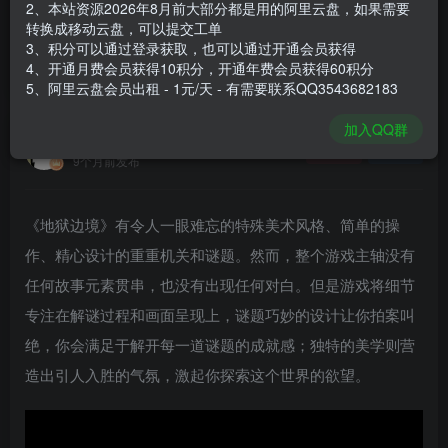
2、本站资源2026年8月前大部分都是用的阿里云盘，如果需要
登录购买
转换成移动云盘，可以提交工单
3、积分可以通过登录获取，也可以通过开通会员获得
安装包大小
89.4 MB
4、开通月费会员获得10积分，开通年费会员获得60积分
游戏本体大小
106.3 MB
5、阿里云盘会员出租 - 1元/天 - 有需要联系QQ3543682183
加入QQ群
谢箫生
关注
私信
9个月前发布
《地狱边境》有令人一眼难忘的特殊美术风格、简单的操
作、精心设计的重重机关和谜题。然而，整个游戏主轴没有
任何故事元素贯串，也没有出现任何对白。但是游戏将细节
专注在解谜过程和画面呈现上，谜题巧妙的设计让你拍案叫
绝，你会满足于解开每一道谜题的成就感；独特的美学则营
造出引人入胜的气氛，激起你探索这个世界的欲望。