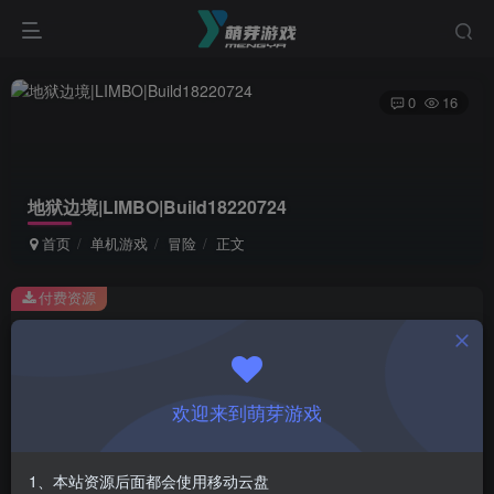
0
16
地狱边境|LIMBO|Build18220724
首页
单机游戏
冒险
正文
付费资源
地狱边境|LIMBO|Build18220724
此内容为付费资源，请付费后查看
1
欢迎来到萌芽游戏
￥
免费
会员
1、本站资源后面都会使用移动云盘