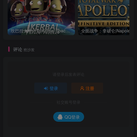
坎巴拉太空计划|Kerbal Space Program|1.12.5.3190|整合全DLC
全面战争：
评论
抢沙发
请登录后发表评论
登录
注册
社交账号登录
QQ登录