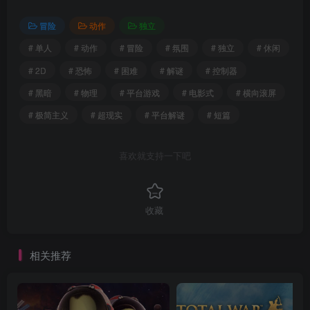
冒险
动作
独立
# 单人
# 动作
# 冒险
# 氛围
# 独立
# 休闲
# 2D
# 恐怖
# 困难
# 解谜
# 控制器
# 黑暗
# 物理
# 平台游戏
# 电影式
# 横向滚屏
# 极简主义
# 超现实
# 平台解谜
# 短篇
喜欢就支持一下吧
收藏
相关推荐