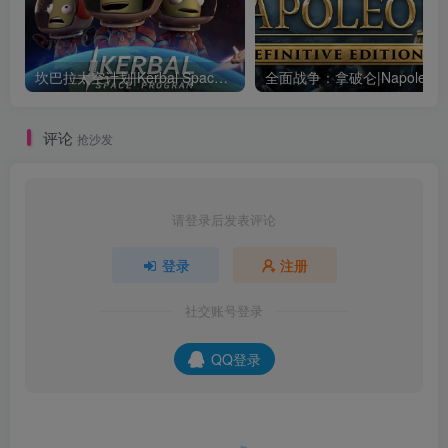
坎巴拉太空计划|Kerbal Space Program|1.12.5.3190|整合全DLC
全面战争：
评论
抢沙发
请登录后发表评论
登录
注册
社交账号登录
QQ登录