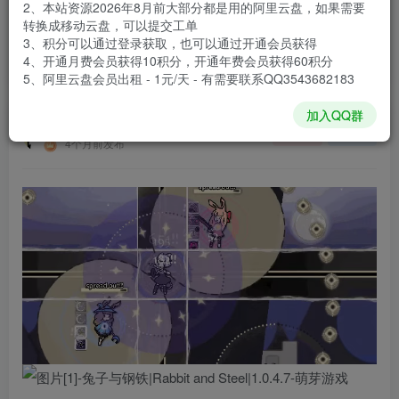
2、本站资源2026年8月前大部分都是用的阿里云盘，如果需要
登录购买
转换成移动云盘，可以提交工单
3、积分可以通过登录获取，也可以通过开通会员获得
安装包大小
316 MB
4、开通月费会员获得10积分，开通年费会员获得60积分
游戏本体大小
383.9 MB
5、阿里云盘会员出租 - 1元/天 - 有需要联系QQ3543682183
加入QQ群
谢箫生
关注
私信
4个月前发布