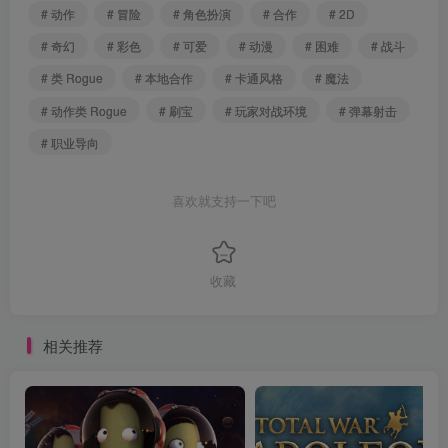
# 动作
# 冒险
# 角色扮演
# 合作
# 2D
# 奇幻
# 彩色
# 可爱
# 动漫
# 困难
# 战斗
# 类 Rogue
# 本地合作
# 卡通风格
# 魔法
# 动作类 Rogue
# 刷宝
# 玩家对战环境
# 弹幕射击
# 职业导向
喜欢就支持一下吧
收藏
相关推荐