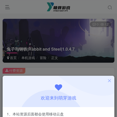
0
12
兔子与钢铁|Rabbit and Steel|1.0.4.7
首页
单机游戏
冒险
正文
付费资源
兔子与钢铁|Rabbit and Steel|1.0.4.7
此内容为付费资源，请付费后查看
1
欢迎来到萌芽游戏
￥
免费
会员
1、本站资源后面都会使用移动云盘