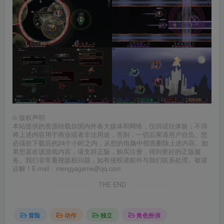
©
版权声明
本站提供的资源转载自国内外各大媒体和网络，仅供试玩体验；不得
将上述内容用于商业或者非法用途，否则，一切后果请用户自负。您
必须在下载后的24个小时之内，从您的电脑中彻底删除上述内容。如
果您喜欢该游戏内容，请支持正版，购买注册，得到更好的正版服
务。我们非常重视版权问题，如有侵权请邮件与我们联系处理。敬请
谅解！E-mail：mengyagame@qq.com
THE END
冒险
动作
独立
角色扮演