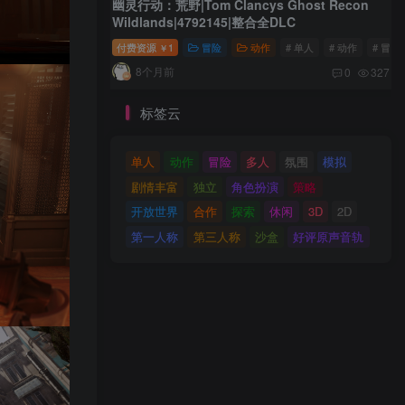
幽灵行动：荒野|Tom Clancys Ghost Recon
Wildlands|4792145|整合全DLC
付费资源
1
冒险
动作
# 单人
# 动作
# 冒险
￥
8个月前
0
327
标签云
单人
动作
冒险
多人
氛围
模拟
剧情丰富
独立
角色扮演
策略
开放世界
合作
探索
休闲
3D
2D
第一人称
第三人称
沙盒
好评原声音轨