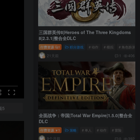
三国群英传8|Heroes of The Three Kingdoms
8|2.3.1|整合全DLC
付费资源
1
积分游戏
# 动作
# 模拟
# 角色扮演
21天前
1
406
频5
全面战争：帝国|Total War Empire|1.5.0|整合全
DLC
付费资源
1
策略
# 单人
# 动作
# 冒险
￥
9个月前
0
392