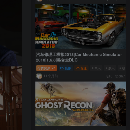
汽车修理工模拟2018|Car Mechanic Simulator
2018|1.6.8|整合全DLC
付费资源
1
模拟
竞速
# 单人
# 多人
# 模拟
￥
11个月前
0
367