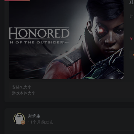
耻
此
￥
安装包大小
游戏本体大小
谢箫生
11个月前发布