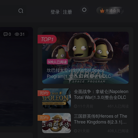
开通会员
登录
注册
0
31
TOP1
509人已阅读
坎巴拉太空计划|Kerbal Space
Program|1.12.5.3190|整合全DLC
全面战争：拿破仑|Napoleon
TOP2
Total War|1.3.0|整合全DLC
11个月前
461人已阅读
三国群英传8|Heroes of The
TOP3
Three Kingdoms 8|2.3.1|整
合全DLC
21天前
406人已阅读