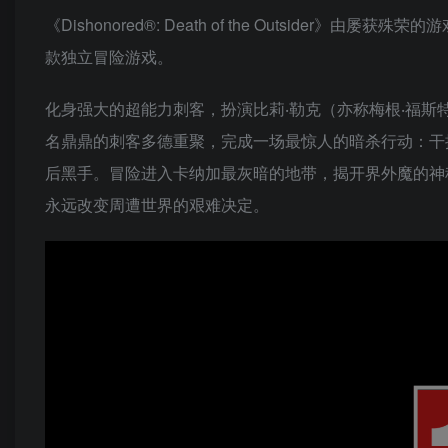
《Dishonored®: Death of the Outsider》由屡
款独立冒险游戏。
化身强大的超能力刺客，扮演比莉‧勒克（亦称梅根‧福
名鼎鼎的刺客多德重聚，完成一场最惊人的暗杀行动：干
后黑手。冒险进入卡纳加最灰暗的地带，揭开界外魔的神
永远改变周遭世界的艰难决定。