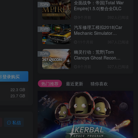
全面战争：帝国|Total War
TOP4
Empire|1.5.0|整合全DLC
9个月前
392人已阅读
汽车修理工模拟2018|Car
TOP5
Mechanic Simulator
2018|1.6.8|整合全DLC
11个月前
367人已阅读
幽灵行动：荒野|Tom
TOP6
Clancys Ghost Recon
Wildlands|4792145|整合全
8个月前
327人已阅读
DLC
登录购买
热门推荐
最近更新
猜你喜欢
22.3 GB
23.7 GB
私信