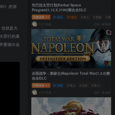
坎巴拉太空计划|Kerbal Space
red®》的首
Program|1.12.5.3190|整合全DLC
付费资源
1
模拟
独立
# 单人
# 冒险
# 模拟
￥
11个月前
0
509
，也就是大
大罪行的幕
并要做出会
全面战争：拿破仑|Napoleon Total War|1.3.0|整
合全DLC
付费资源
1
策略
# 单人
# 动作
# 多人
￥
11个月前
0
461