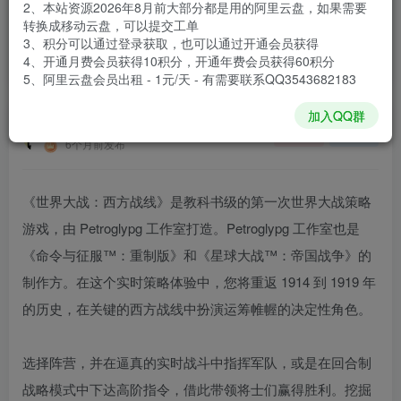
2、本站资源2026年8月前大部分都是用的阿里云盘，如果需要
登录购买
转换成移动云盘，可以提交工单
3、积分可以通过登录获取，也可以通过开通会员获得
安装包大小
8.59 GB
4、开通月费会员获得10积分，开通年费会员获得60积分
游戏本体大小
12.1 GB
5、阿里云盘会员出租 - 1元/天 - 有需要联系QQ3543682183
加入QQ群
谢箫生
关注
私信
6个月前发布
《世界大战：西方战线》是教科书级的第一次世界大战策略
游戏，由 Petroglypg 工作室打造。Petroglypg 工作室也是
《命令与征服™：重制版》和《星球大战™：帝国战争》的
制作方。在这个实时策略体验中，您将重返 1914 到 1919 年
的历史，在关键的西方战线中扮演运筹帷幄的决定性角色。
选择阵营，并在逼真的实时战斗中指挥军队，或是在回合制
战略模式中下达高阶指令，借此带领将士们赢得胜利。挖掘