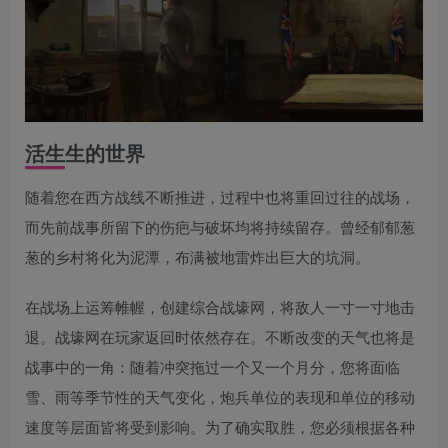
活生生的世界
随着您在西方战线不断推进，过程中也将重回过往的战场，
而先前战事所留下的伤疤与破坏均将持续留存。曾经郁郁葱
葱的乡村将化为泥潭，布满被地雷炸出巨大的坑洞。
在战场上运筹帷幄，创建综合战壕网，将敌人一寸一寸地击
退。战壕网在玩家返回时依然存在。不断改变的天气也将是
战事中的一角：随着冲突拖过一个又一个月分，您将面临
雪、雨等季节性的天气变化，炮兵单位的表现和单位的移动
速度等层面皆将受到影响。为了确实取胜，您必须根据各种