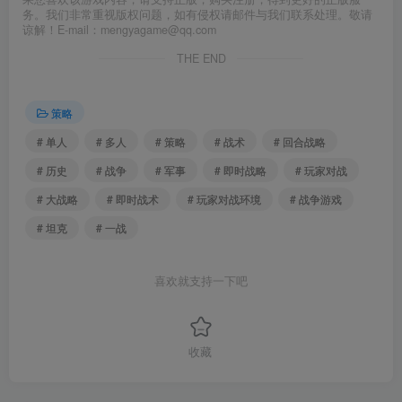
务。我们非常重视版权问题，如有侵权请邮件与我们联系处理。敬请
谅解！E-mail：mengyagame@qq.com
THE END
策略
# 单人
# 多人
# 策略
# 战术
# 回合战略
# 历史
# 战争
# 军事
# 即时战略
# 玩家对战
# 大战略
# 即时战术
# 玩家对战环境
# 战争游戏
# 坦克
# 一战
喜欢就支持一下吧
收藏