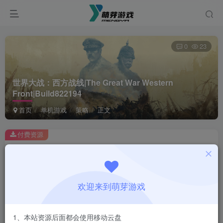
0
23
世界大战：西方战线|The Great War Western
Front|Build822194
首页
单机游戏
策略
正文
付费资源
世界大战：西方战线|The Great War Western Front|Build822194
此内容为付费资源，请付费后查看
1
欢迎来到萌芽游戏
￥
免费
会员
1、本站资源后面都会使用移动云盘