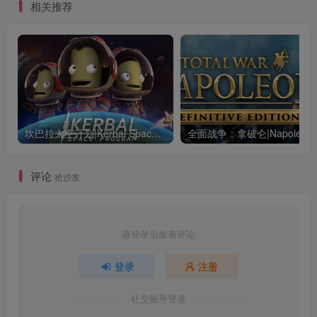
相关推荐
坎巴拉太空计划|Kerbal Space Program|1.12.5.3190|整合全DLC
全面战争：
评论
抢沙发
请登录后发表评论
登录
注册
社交账号登录