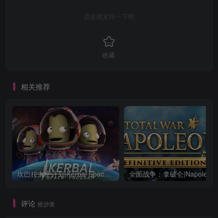
喜欢就支持一下吧
收藏
相关推荐
坎巴拉太空计划|Kerbal Space Program|1.12.5.3190|整合全DLC
全面战争：
评论
抢沙发