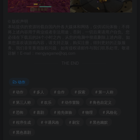
©
版权声明
本站提供的资源转载自国内外各大媒体和网络，仅供试玩体验；不得
将上述内容用于商业或者非法用途，否则，一切后果请用户自负。您
必须在下载后的24个小时之内，从您的电脑中彻底删除上述内容。如
果您喜欢该游戏内容，请支持正版，购买注册，得到更好的正版服
务。我们非常重视版权问题，如有侵权请邮件与我们联系处理。敬请
谅解！E-mail：mengyagame@qq.com
THE END
动作
# 动作
# 多人
# 合作
# 探索
# 第一人称
# 第三人称
# 欢乐
# 动作冒险
# 角色自定义
# 恐怖
# 喜剧
# 抢先体验
# 物理
# 风格化
# 程序生成
# 卡通风格
# 刷宝
# 黑色幽默
# 黑色喜剧