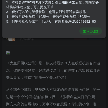
2、本站资源2026年8月前大部分都是用的阿里云盘，如果需要
登录购买
转换成移动云盘，可以提交工单
3、积分可以通过登录获取，也可以通过开通会员获得
安装包大小
470 MB
4、开通月费会员获得10积分，开通年费会员获得60积分
游戏本体大小
1.03 GB
5、阿里云盘会员出租 - 1元/天 - 有需要联系QQ3543682183
加入QQ群
谢箫生
关注
私信
3个月前发布
《大宝贝回收公司》是一款支持最多 8 人在线联机的合作游
戏。你需要和好友一起越过传送门，前往数个未知领域收集
奇珍异宝，打造宇宙第一的豪华展馆！
从冷冻仓中苏醒，纵身跃入不稳定的跨维度传送门吧！另一
边是一个个“惊喜连连”的异世界，从张着血盆大口的飞蝇，
到几人高的自爆植物，万事万物都想要了你们的小命！唯一