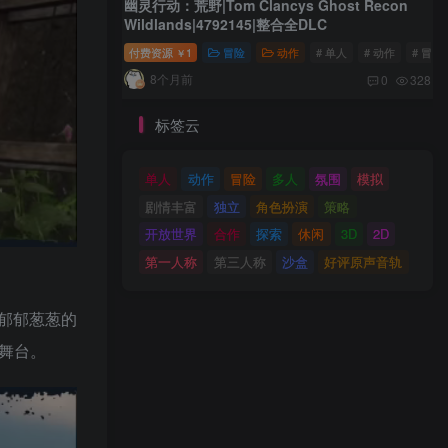
幽灵行动：荒野|Tom Clancys Ghost Recon
Wildlands|4792145|整合全DLC
付费资源
1
冒险
动作
# 单人
# 动作
# 冒险
￥
8个月前
0
328
标签云
单人
动作
冒险
多人
氛围
模拟
剧情丰富
独立
角色扮演
策略
开放世界
合作
探索
休闲
3D
2D
第一人称
第三人称
沙盒
好评原声音轨
郁郁葱葱的
的舞台。