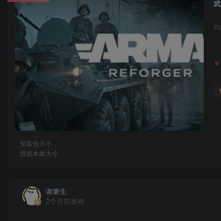
武
此
￥
安装包大小
游戏本体大小
谢箫生
2个月前发布