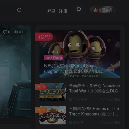
开通会员
登录
注册
0
41
TOP1
512人已阅读
坎巴拉太空计划|Kerbal Space
Program|1.12.5.3190|整合全DLC
全面战争：拿破仑|Napoleon
TOP2
Total War|1.3.0|整合全DLC
11个月前
464人已阅读
三国群英传8|Heroes of The
TOP3
Three Kingdoms 8|2.3.1|整
合全DLC
23天前
439人已阅读