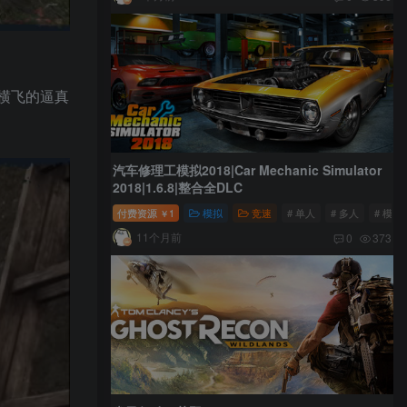
弹横飞的逼真
汽车修理工模拟2018|Car Mechanic Simulator
2018|1.6.8|整合全DLC
付费资源
1
模拟
竞速
# 单人
# 多人
# 模拟
￥
11个月前
0
373