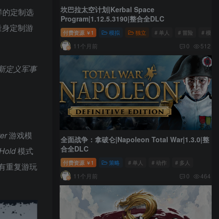
坎巴拉太空计划|Kerbal Space
样的定制选
Program|1.12.5.3190|整合全DLC
量身定制游
付费资源
1
模拟
独立
# 单人
# 冒险
# 模拟
￥
11个月前
0
512
重新定义军事
er
游戏模
全面战争：拿破仑|Napoleon Total War|1.3.0|整
合全DLC
 Hold
模式
付费资源
1
策略
# 单人
# 动作
# 多人
￥
具有重复游玩
11个月前
0
464