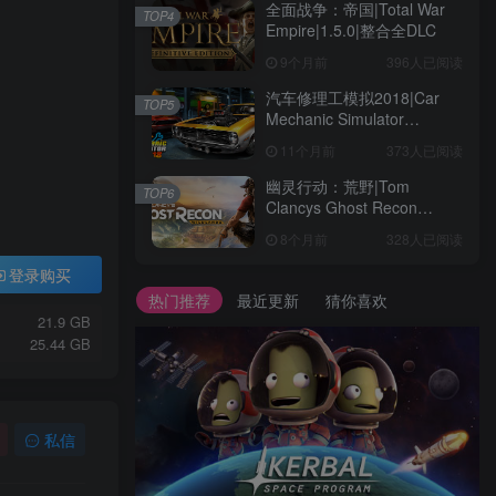
全面战争：帝国|Total War
TOP4
Empire|1.5.0|整合全DLC
9个月前
396人已阅读
汽车修理工模拟2018|Car
TOP5
Mechanic Simulator
2018|1.6.8|整合全DLC
11个月前
373人已阅读
幽灵行动：荒野|Tom
TOP6
Clancys Ghost Recon
Wildlands|4792145|整合全
8个月前
328人已阅读
DLC
登录购买
热门推荐
最近更新
猜你喜欢
21.9 GB
25.44 GB
私信