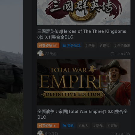
三国群英传8|Heroes of The Three Kingdoms
8|2.3.1|整合全DLC
付费资源
1
积分游戏
# 动作
# 模拟
# 角色扮演
23天前
1
439
全面战争：帝国|Total War Empire|1.5.0|整合全
DLC
付费资源
1
策略
# 单人
# 动作
# 冒险
￥
9个月前
0
396