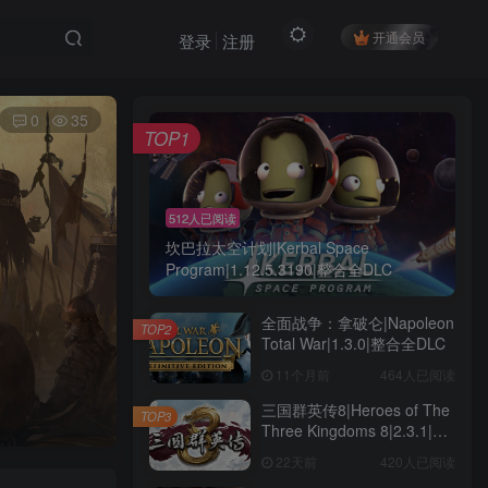
开通会员
登录
注册
0
35
TOP1
512人已阅读
坎巴拉太空计划|Kerbal Space
Program|1.12.5.3190|整合全DLC
全面战争：拿破仑|Napoleon
TOP2
Total War|1.3.0|整合全DLC
11个月前
464人已阅读
三国群英传8|Heroes of The
TOP3
Three Kingdoms 8|2.3.1|整
合全DLC
22天前
420人已阅读