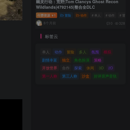
幽灵行动：荒野|Tom Clancys Ghost Recon
Wildlands|4792145|整合全DLC
付费资源
1
冒险
动作
# 单人
# 动作
# 冒险
￥
8个月前
0
328
标签云
单人
动作
冒险
多人
氛围
模拟
剧情丰富
独立
角色扮演
策略
开放世界
合作
探索
休闲
3D
2D
第一人称
第三人称
沙盒
好评原声音轨