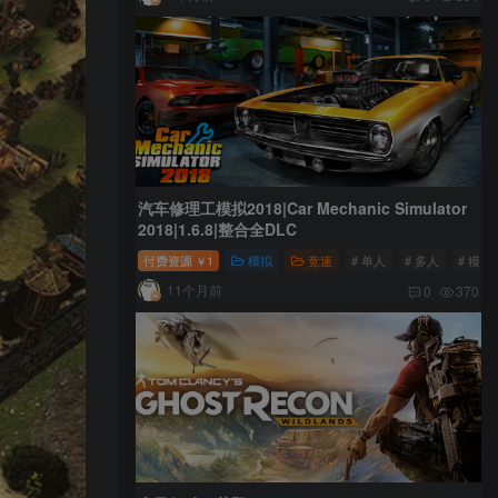
汽车修理工模拟2018|Car Mechanic Simulator
2018|1.6.8|整合全DLC
付费资源
1
模拟
竞速
# 单人
# 多人
# 模拟
￥
11个月前
0
370