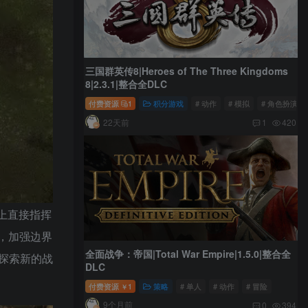
三国群英传8|Heroes of The Three Kingdoms
8|2.3.1|整合全DLC
付费资源
1
积分游戏
# 动作
# 模拟
# 角色扮演
22天前
1
420
上直接指挥
，加强边界
全面战争：帝国|Total War Empire|1.5.0|整合全
探索新的战
DLC
付费资源
1
策略
# 单人
# 动作
# 冒险
￥
9个月前
0
394