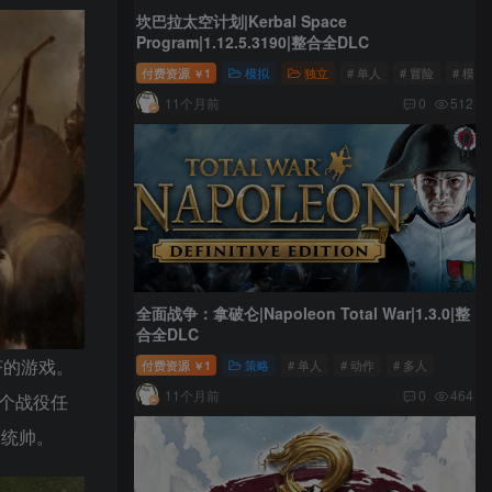
坎巴拉太空计划|Kerbal Space
Program|1.12.5.3190|整合全DLC
付费资源
1
模拟
独立
# 单人
# 冒险
# 模拟
￥
11个月前
0
512
全面战争：拿破仑|Napoleon Total War|1.3.0|整
合全DLC
经济的游戏。
付费资源
1
策略
# 单人
# 动作
# 多人
￥
11个月前
0
464
1个战役任
的统帅。