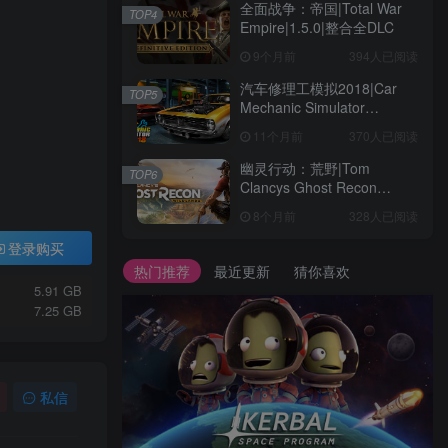
全面战争：帝国|Total War
TOP4
Empire|1.5.0|整合全DLC
9个月前
394人已阅读
汽车修理工模拟2018|Car
TOP5
Mechanic Simulator
2018|1.6.8|整合全DLC
11个月前
370人已阅读
幽灵行动：荒野|Tom
TOP6
Clancys Ghost Recon
Wildlands|4792145|整合全
8个月前
328人已阅读
DLC
登录购买
热门推荐
最近更新
猜你喜欢
5.91 GB
7.25 GB
私信