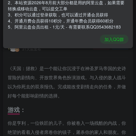
2、本站资源2026年8月前大部分都是用的阿里云盘，如果需要
登录购买
转换成移动云盘，可以提交工单
3、积分可以通过登录获取，也可以通过开通会员获得
安装包大小
80.8 GB
4、开通月费会员获得10积分，开通年费会员获得60积分
游戏本体大小
85.8 GB
5、阿里云盘会员出租 - 1元/天 - 有需要联系QQ3543682183
加入QQ群
谢箫生
关注
私信
31天前发布
《天国：拯救》是一个能让你沉浸于在神圣罗马帝国的史诗
冒险的剧情向、开放世界角色扮演游戏。与入侵的敌人战斗
以为你死去的双亲报仇。完成能改变剧情走向的任务，并做
好每个能影响剧情的选择。
游戏：
你是亨利，一位铁匠的儿子。你被卷入一场残酷的内战，你
绝望的看着入侵者席卷你的镇子，屠杀你的家人和朋友。你