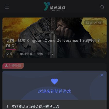
0
58
天国：拯救|Kingdom Come Deliverance|1.9.8|整合全
DLC
首页
单机游戏
冒险
正文
付费资源
天国：拯救|Kingdom Come Deliverance|1.9.8|整合全DLC
此内容为付费资源，请付费后查看
1
欢迎来到萌芽游戏
￥
免费
会员
1、本站资源后面都会使用移动云盘