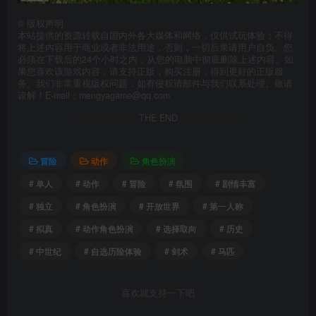
©
版权声明
本站提供的资源转载自国内外各大媒体和网络，仅供试玩体验；不得
将上述内容用于商业或者非法用途，否则，一切后果请用户自负。您
必须在下载后的24个小时之内，从您的电脑中彻底删除上述内容。如
果您喜欢该游戏内容，请支持正版，购买注册，得到更好的正版服
务。我们非常重视版权问题，如有侵权请邮件与我们联系处理。敬请
谅解！E-mail：mengyagame@qq.com
THE END
冒险
动作
角色扮演
# 单人
# 动作
# 冒险
# 氛围
# 剧情丰富
# 独立
# 角色扮演
# 开放世界
# 第一人称
# 拟真
# 动作角色扮演
# 选择取向
# 历史
# 中世纪
# 自选历险体验
# 剑术
# 马匹
喜欢就支持一下吧