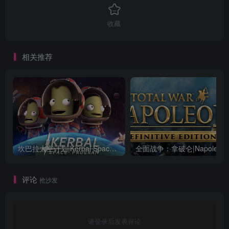
收藏
相关推荐
坎巴拉太空计划|Kerbal Space Program|1.12.5.3190|整合全DLC
全面战争：
评论
抢沙发
请登录后发表评论