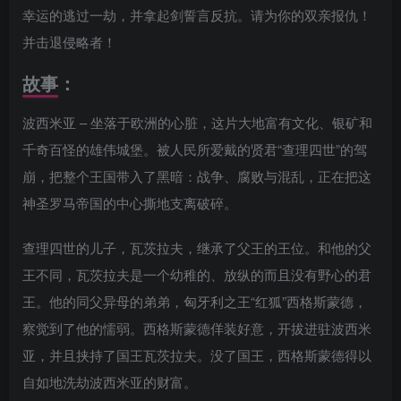
幸运的逃过一劫，并拿起剑誓言反抗。请为你的双亲报仇！
并击退侵略者！
故事：
波西米亚 – 坐落于欧洲的心脏，这片大地富有文化、银矿和
千奇百怪的雄伟城堡。被人民所爱戴的贤君“查理四世”的驾
崩，把整个王国带入了黑暗：战争、腐败与混乱，正在把这
神圣罗马帝国的中心撕地支离破碎。
查理四世的儿子，瓦茨拉夫，继承了父王的王位。和他的父
王不同，瓦茨拉夫是一个幼稚的、放纵的而且没有野心的君
王。他的同父异母的弟弟，匈牙利之王“红狐”西格斯蒙德，
察觉到了他的懦弱。西格斯蒙德佯装好意，开拔进驻波西米
亚，并且挟持了国王瓦茨拉夫。没了国王，西格斯蒙德得以
自如地洗劫波西米亚的财富。